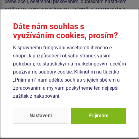
černé oceli, ošetřenou pískováním, duplexním nástřikem
práškovou vypalovací barvou. Kolotoč je konstruován s
ohledem na vysoké namáhání a dlouhou životnost.
Dáte nám souhlas s
Podesta je vyrobena z hliníkového protiskluzového plechu.
využíváním cookies, prosím?
Veškerý spojovací materiál je pozinkovaný nebo nerezový.
K správnému fungování vašeho oblíbeného e-
shopu, k přizpůsobení obsahu stránek vašim
Podobné
zboží
potřebám, ke statistickým a marketingovým účelům
používáme soubory cookie. Kliknutím na tlačítko
Produkt - KON-0005K-10
Produkt - KON-0057K-10
„Přijímám“ nám udělíte souhlas s jejich sběrem a
Kolotoč na stání
Kolotoč Tulipán
zpracováním a my vám poskytneme ten nejlepší
(průměr 1,25 m) -
(průměr 0,57 m)
celokovový
zážitek z nakupování.
Novinka
Nastavení
Přijímám