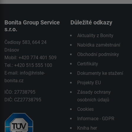
Bonita Group Service
Důležité odkazy
s.r.o.
Aktuality z Bonity
Čedlosy 583, 664 24
Nabídka zaměstnání
Drásov
Obchodní podmínky
Mobil: +420 774 401 509
Certifikáty
Tel.: +420 515 555 100
E-mail:
info@hriste-
Dokumenty ke stažení
bonita.cz
Projekty EU
IČO: 27738795
Zásady ochrany
DIČ: CZ27738795
osobních údajů
Cookies
Informace - GDPR
Kniha her