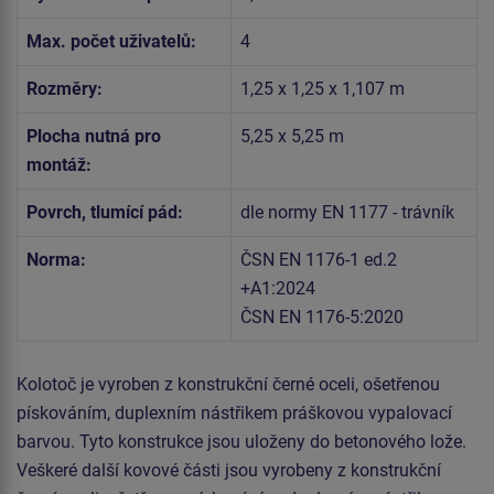
Max. počet uživatelů:
4
Rozměry:
1,25 x 1,25 x 1,107 m
Plocha nutná pro
5,25 x 5,25 m
montáž:
Povrch, tlumící pád:
dle normy EN 1177 - trávník
Norma:
ČSN EN 1176-1 ed.2
+A1:2024
ČSN EN 1176-5:2020
Kolotoč je vyroben z konstrukční černé oceli, ošetřenou
pískováním, duplexním nástřikem práškovou vypalovací
barvou. Tyto konstrukce jsou uloženy do betonového lože.
Veškeré další kovové části jsou vyrobeny z konstrukční