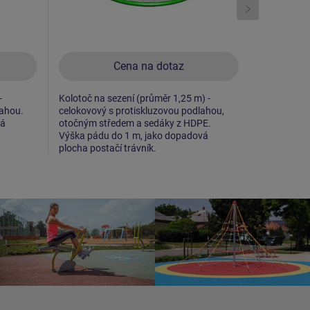
Cena na dotaz
-
Kolotoč na sezení (průměr 1,25 m) -
Kolotoč na 
lahou.
celokovový s protiskluzovou podlahou,
celokovový
vá
otočným středem a sedáky z HDPE.
otočným st
Výška pádu do 1 m, jako dopadová
Výška pádu
plocha postačí trávník.
plocha post