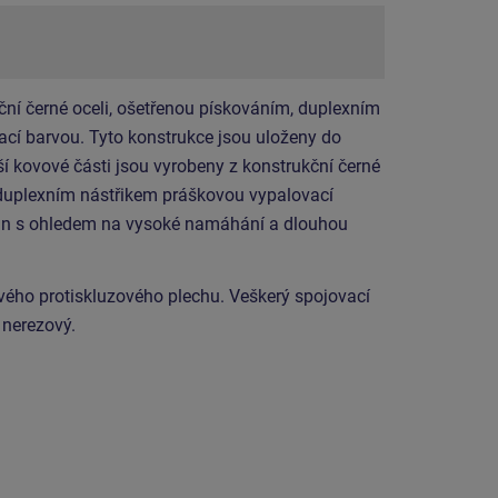
ční černé oceli, ošetřenou pískováním, duplexním
cí barvou. Tyto konstrukce jsou uloženy do
í kovové části jsou vyrobeny z konstrukční černé
 duplexním nástřikem práškovou vypalovací
ván s ohledem na vysoké namáhání a dlouhou
ového protiskluzového plechu. Veškerý spojovací
 nerezový.