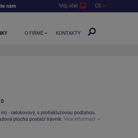
Můj účet
CS
šte nám
NKY
O FIRMĚ
KONTAKTY
10
 m) - celokovový, s protiskluzovou podlahou.
dová plocha postačí trávník.
Více informací