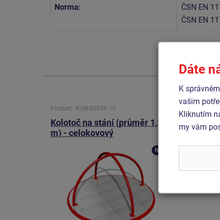
Norma:
ČSN EN 11
ČSN EN 11
Dáte n
K správnému
vašim potře
Produkt - KON-0005K-10
Produkt 
Kliknutím n
Kolotoč na stání (průměr 1,25
Koloto
my vám posk
m) - celokovový
Novinka