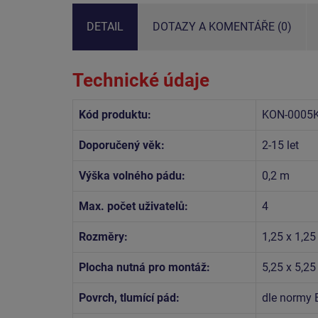
DETAIL
DOTAZY A KOMENTÁŘE (0)
Technické údaje
Kód produktu:
KON-0005K
Doporučený věk:
2-15 let
Výška volného pádu:
0,2 m
Max. počet uživatelů:
4
Rozměry:
1,25 x 1,25
Plocha nutná pro montáž:
5,25 x 5,2
Povrch, tlumící pád:
dle normy 