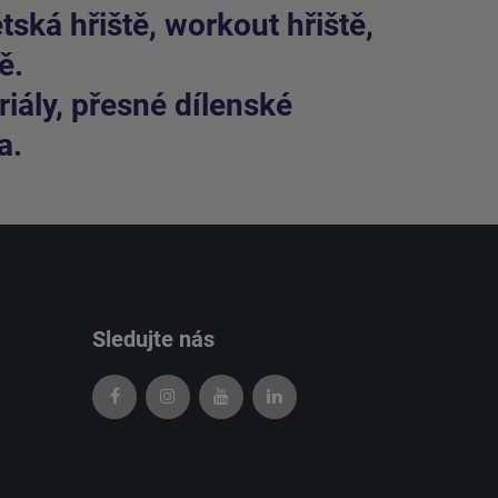
ská hřiště, workout hřiště,
ě.
iály, přesné dílenské
a.
Sledujte nás