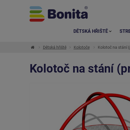
DĚTSKÁ HŘIŠTĚ
STR
Dětská hřiště
Kolotoče
Kolotoč na stání 
Kolotoč na stání (