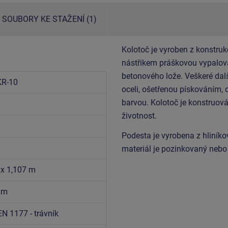
SOUBORY KE STAŽENÍ (1)
Kolotoč je vyroben z konstruk
nástřikem práškovou vypalova
betonového lože. Veškeré dalš
R-10
oceli, ošetřenou pískováním,
barvou. Kolotoč je konstruo
životnost.
Podesta je vyrobena z hliník
materiál je pozinkovaný nebo
 x 1,107 m
5 m
EN 1177 - trávník