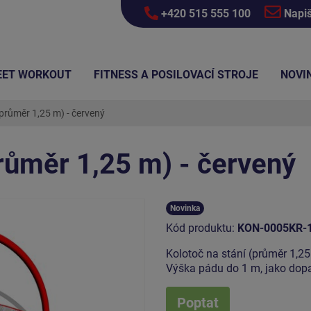
+420 515 555 100
Napi
EET WORKOUT
FITNESS A POSILOVACÍ STROJE
NOVI
(průměr 1,25 m) - červený
průměr 1,25 m) - červený
Novinka
Kód produktu:
KON-0005KR-
Kolotoč na stání (průměr 1,25
Výška pádu do 1 m, jako dopa
Poptat