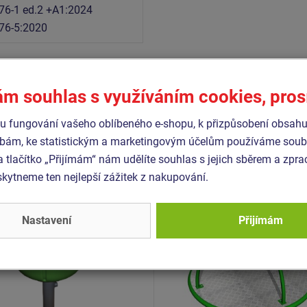
76-1 ed.2 +A1:2024
76-5:2020
ám souhlas s využíváním cookies, pro
Podobné
zboží
 fungování vašeho oblíbeného e-shopu, k přizpůsobení obsahu
bám, ke statistickým a marketingovým účelům používáme soubo
- KON-0057K-10
Produkt - KON-0006K-10
a tlačítko „Přijímám“ nám udělíte souhlas s jejich sběrem a zpr
č Tulipán (průměr 0,57 m)
Kolotoč na stání (průměr 
ytneme ten nejlepší zážitek z nakupování.
m) - celokovový
Nastavení
Přijímám