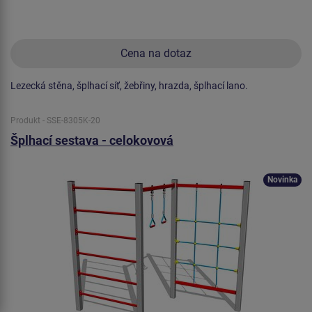
Cena na dotaz
Lezecká stěna, šplhací síť, žebřiny, hrazda, šplhací lano.
Produkt - SSE-8305K-20
Šplhací sestava - celokovová
Novinka