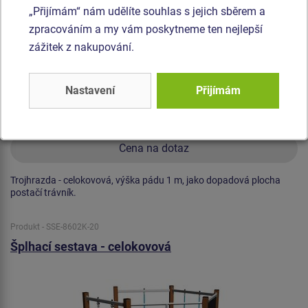
„Přijímám“ nám udělíte souhlas s jejich sběrem a
zpracováním a my vám poskytneme ten nejlepší
zážitek z nakupování.
Nastavení
Přijímám
Cena na dotaz
Trojhrazda - celokovová, výška pádu 1 m, jako dopadová plocha
postačí trávník.
Produkt - SSE-8602K-20
Šplhací sestava - celokovová