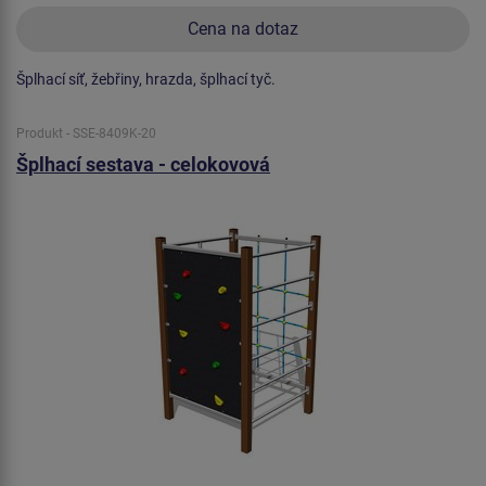
Cena na dotaz
Šplhací síť, žebřiny, hrazda, šplhací tyč.
Produkt - SSE-8409K-20
Šplhací sestava - celokovová