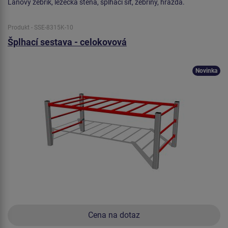
Lanový žebřík, lezecká stěna, šplhací síť, žebřiny, hrazda.
Produkt - SSE-8315K-10
Šplhací sestava - celokovová
Novinka
Cena na dotaz