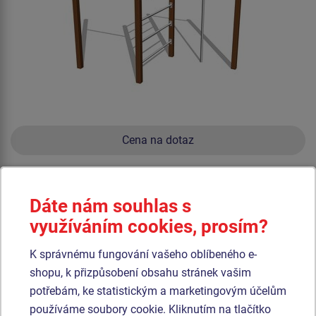
Cena na dotaz
Hrazda, žebřiny, šplhací tyč.
Dáte nám souhlas s
Produkt - HRA-8301K-10
využíváním cookies, prosím?
Trojhrazda - celokovová (v.p. 1 m)
K správnému fungování vašeho oblíbeného e-
shopu, k přizpůsobení obsahu stránek vašim
potřebám, ke statistickým a marketingovým účelům
používáme soubory cookie. Kliknutím na tlačítko