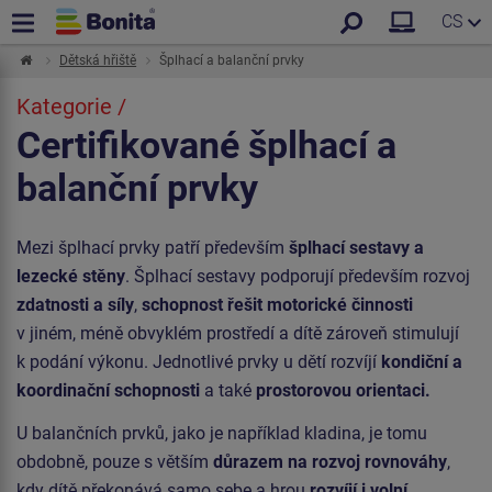
CS
Dětská hřiště
Šplhací a balanční prvky
Kategorie /
Certifikované šplhací a
balanční prvky
Mezi šplhací prvky patří především
šplhací sestavy a
lezecké stěny
. Šplhací sestavy podporují především rozvoj
zdatnosti a síly
,
schopnost řešit motorické činnosti
v jiném, méně obvyklém prostředí a dítě zároveň stimulují
k podání výkonu. Jednotlivé prvky u dětí rozvíjí
kondiční a
koordinační schopnosti
a také
prostorovou orientaci.
U balančních prvků, jako je například kladina, je tomu
obdobně, pouze s větším
důrazem na rozvoj rovnováhy
,
kdy dítě překonává samo sebe a hrou
rozvíjí i volní