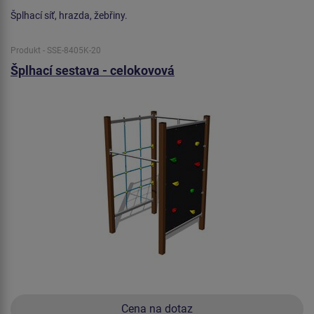
Šplhací síť, hrazda, žebřiny.
Produkt - SSE-8405K-20
Šplhací sestava - celokovová
Cena na dotaz