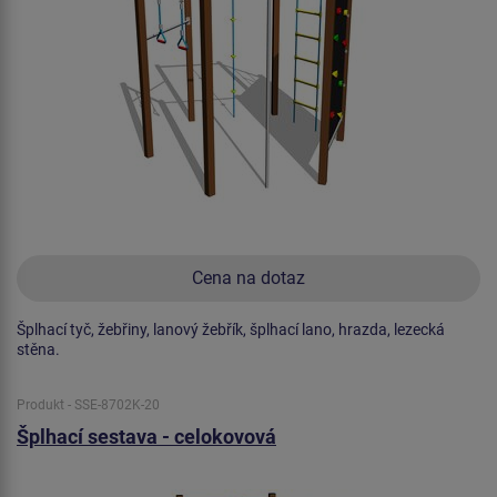
Cena na dotaz
Šplhací tyč, žebřiny, lanový žebřík, šplhací lano, hrazda, lezecká
stěna.
Produkt - SSE-8702K-20
Šplhací sestava - celokovová