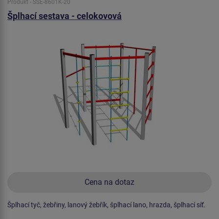
Produkt - SSE-8601K-20
Šplhací sestava - celokovová
Cena na dotaz
Šplhací tyč, žebřiny, lanový žebřík, šplhací lano, hrazda, šplhací síť.