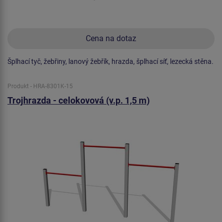
Cena na dotaz
Šplhací tyč, žebřiny, lanový žebřík, hrazda, šplhací síť, lezecká stěna.
Produkt - HRA-8301K-15
Trojhrazda - celokovová (v.p. 1,5 m)