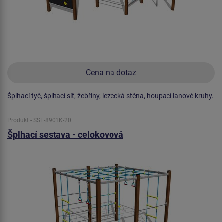
Cena na dotaz
Šplhací tyč, šplhací síť, žebřiny, lezecká stěna, houpací lanové kruhy.
Produkt - SSE-8901K-20
Šplhací sestava - celokovová