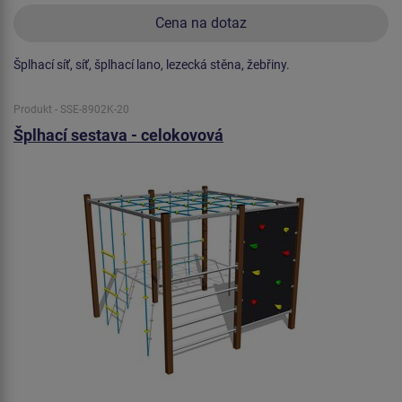
Cena na dotaz
Šplhací síť, síť, šplhací lano, lezecká stěna, žebřiny.
Produkt - SSE-8902K-20
Šplhací sestava - celokovová