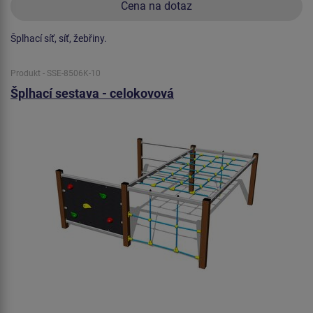
Cena na dotaz
Šplhací síť, síť, žebřiny.
Produkt - SSE-8506K-10
Šplhací sestava - celokovová