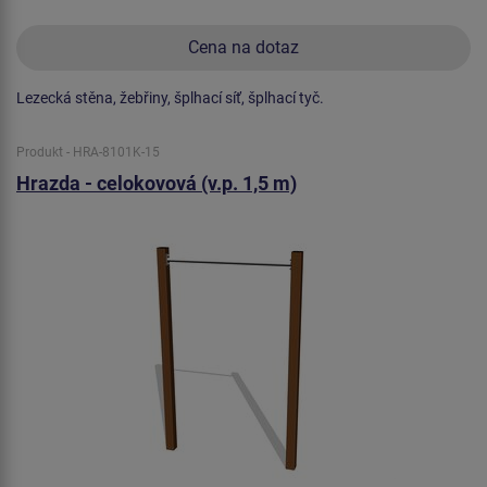
Cena na dotaz
Lezecká stěna, žebřiny, šplhací síť, šplhací tyč.
Produkt - HRA-8101K-15
Hrazda - celokovová (v.p. 1,5 m)