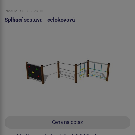
Produkt - SSE-8507K-10
Šplhací sestava - celokovová
Cena na dotaz