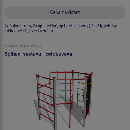
Cena na dotaz
2x šplhací lano, 2x šplhací tyč, šplhací síť, lanový žebřík, žebřiny,
ručkovací síť, lezecká stěna.
Produkt - SSE-8603K-20
Šplhací sestava - celokovová