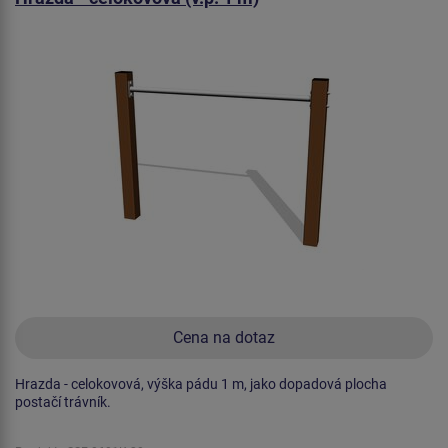
Cena na dotaz
Hrazda - celokovová, výška pádu 1 m, jako dopadová plocha
postačí trávník.