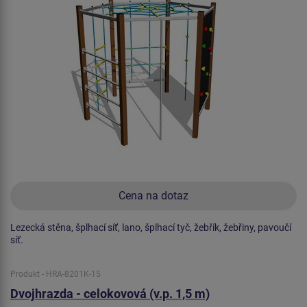
Cena na dotaz
Lezecká stěna, šplhací síť, lano, šplhací tyč, žebřík, žebřiny, pavoučí
síť.
Produkt - HRA-8201K-15
Dvojhrazda - celokovová (v.p. 1,5 m)