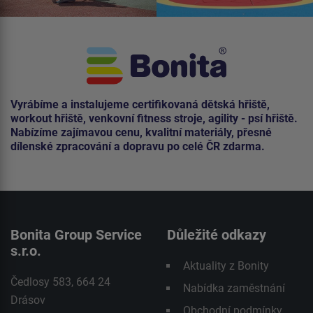
Vyrábíme a instalujeme certifikovaná dětská hřiště,
workout hřiště, venkovní fitness stroje, agility - psí hřiště.
Nabízíme zajímavou cenu, kvalitní materiály, přesné
dílenské zpracování a dopravu po celé ČR zdarma.
Bonita Group Service
Důležité odkazy
s.r.o.
Aktuality z Bonity
Čedlosy 583, 664 24
Nabídka zaměstnání
Drásov
Obchodní podmínky