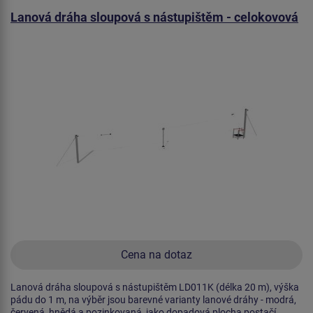
Lanová dráha sloupová s nástupištěm - celokovová
Cena na dotaz
Lanová dráha sloupová s nástupištěm LD011K (délka 20 m), výška
pádu do 1 m, na výběr jsou barevné varianty lanové dráhy - modrá,
červená, hnědá a pozinkovaná, jako dopadová plocha postačí