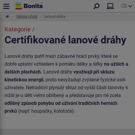
CS
Dětská hřiště
Lanové dráhy
Kategorie /
Certifikované lanové dráhy
Lanové dráhy patří mezi zábavné hrací prvky, které se
dobře uplatní vzhledem k poměru délky a šířky
na užších a
delších plochách.
Lanové dráhy
využívají při skluzu
kinetickou energii
, proto nevyžadují zvýšené fyzické úsilí
uživatele. Netradiční plynulý skluz od vyšší části lanovky k
nižší je u dětí velmi oblíbený a představuje pro ně zcela
odlišný způsob pohybu od užívání tradičních herních
prvků
(např. houpačky, kolotoče).