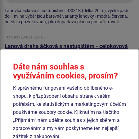
Lanovka áčková s nástupištěm LD031K (délka 20 m), výška pádu
do 1 m, na výběr jsou barevné varianty lanovky - modrá, červená,
hnědá a pozinkovaná, jako dopadová plocha postačí trávník.
Produkt - LD-021K20-10
Lanová dráha áčková s nástupištěm - celokovová
Dáte nám souhlas s
využíváním cookies, prosím?
K správnému fungování vašeho oblíbeného e-
shopu, k přizpůsobení obsahu stránek vašim
potřebám, ke statistickým a marketingovým účelům
používáme soubory cookie. Kliknutím na tlačítko
„Přijímám“ nám udělíte souhlas s jejich sběrem a
zpracováním a my vám poskytneme ten nejlepší
zážitek z nakupování.