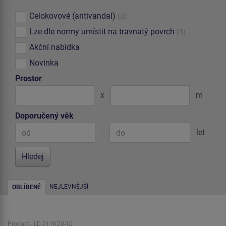
Celokovové (antivandal)
(3)
Lze dle normy umístit na travnatý povrch
(3)
Akční nabídka
Novinka
Prostor
x
m
Doporučený věk
-
let
NEJLEVNĚJŠÍ
OBLÍBENÉ
Produkt - LD-011K20-10