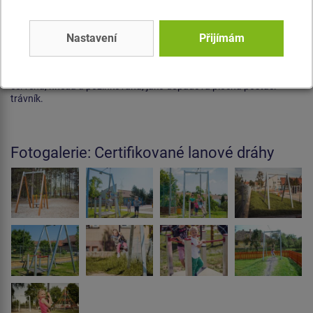
Cena na dotaz
Nastavení
Přijímám
Lanová dráha áčková s nástupištěm LD021K (délka 20 m), výška
pádu do 1 m, na výběr jsou barevné varianty lanové dráhy - modrá,
červená, hnědá a pozinkovaná, jako dopadová plocha postačí
trávník.
Fotogalerie: Certifikované lanové dráhy