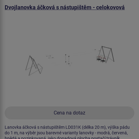
Dvojlanovka áčková s nástupištěm - celokovová
Cena na dotaz
Lanovka áčková s nástupištěm LD031K (délka 20 m), výška pádu
do 1 m, na výběr jsou barevné varianty lanovky - modrá, červená,
hnědá a pozinkovaná, jako dopadová plocha postačí trávník.