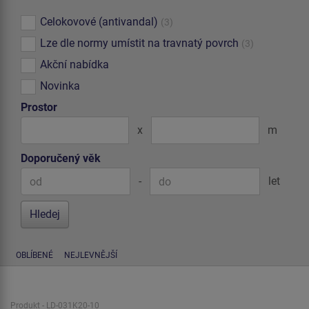
Celokovové (antivandal)
(3)
Lze dle normy umístit na travnatý povrch
(3)
Akční nabídka
Novinka
Prostor
x
m
Doporučený věk
-
let
OBLÍBENÉ
NEJLEVNĚJŠÍ
Produkt - LD-031K20-10