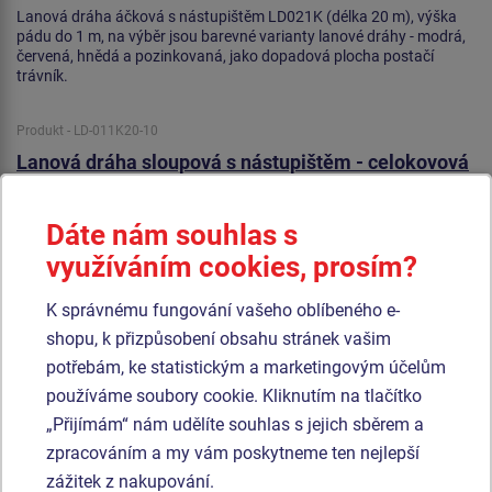
Lanová dráha áčková s nástupištěm LD021K (délka 20 m), výška
pádu do 1 m, na výběr jsou barevné varianty lanové dráhy - modrá,
červená, hnědá a pozinkovaná, jako dopadová plocha postačí
trávník.
Produkt - LD-011K20-10
Lanová dráha sloupová s nástupištěm - celokovová
Dáte nám souhlas s
využíváním cookies, prosím?
K správnému fungování vašeho oblíbeného e-
shopu, k přizpůsobení obsahu stránek vašim
potřebám, ke statistickým a marketingovým účelům
používáme soubory cookie. Kliknutím na tlačítko
„Přijímám“ nám udělíte souhlas s jejich sběrem a
zpracováním a my vám poskytneme ten nejlepší
zážitek z nakupování.