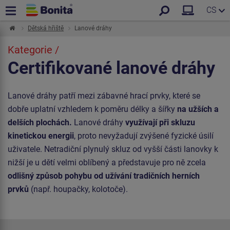
CS
Dětská hřiště
Lanové dráhy
Kategorie /
Certifikované lanové dráhy
Lanové dráhy patří mezi zábavné hrací prvky, které se
dobře uplatní vzhledem k poměru délky a šířky
na užších a
delších plochách.
Lanové dráhy
využívají při skluzu
kinetickou energii
, proto nevyžadují zvýšené fyzické úsilí
uživatele. Netradiční plynulý skluz od vyšší části lanovky k
nižší je u dětí velmi oblíbený a představuje pro ně zcela
odlišný způsob pohybu od užívání tradičních herních
prvků
(např. houpačky, kolotoče).