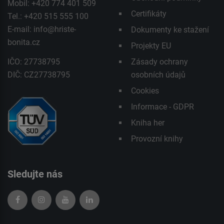
Mobil: +420 774 401 509
Certifikáty
Tel.: +420 515 555 100
E-mail:
info@hriste-
Dokumenty ke stažení
bonita.cz
Projekty EU
IČO: 27738795
Zásady ochrany
DIČ: CZ27738795
osobních údajů
Cookies
Informace - GDPR
Kniha her
Provozní knihy
Sledujte nás