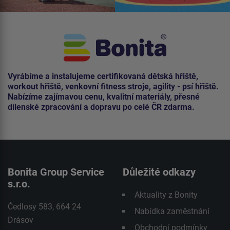
Vyrábíme a instalujeme certifikovaná dětská hřiště,
workout hřiště, venkovní fitness stroje, agility - psí hřiště.
Nabízíme zajímavou cenu, kvalitní materiály, přesné
dílenské zpracování a dopravu po celé ČR zdarma.
Bonita Group Service
Důležité odkazy
s.r.o.
Aktuality z Bonity
Čedlosy 583, 664 24
Nabídka zaměstnání
Drásov
Obchodní podmínky