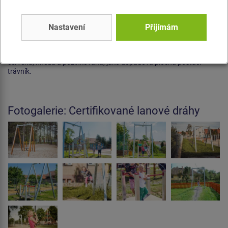
Cena na dotaz
Nastavení
Přijímám
Lanová dráha sloupová s nástupištěm LD011K (délka 20 m), výška
pádu do 1 m, na výběr jsou barevné varianty lanové dráhy - modrá,
červená, hnědá a pozinkovaná, jako dopadová plocha postačí
trávník.
Fotogalerie: Certifikované lanové dráhy