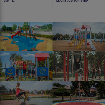
trávník.
plocha postačí trávník.