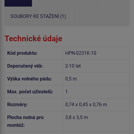
SOUBORY KE STAŽENÍ (1)
Technické údaje
Kód produktu:
HPN-0231K-10
Doporučený věk:
2-10 let
Výška volného pádu:
0,5 m
Max. počet uživatelů:
1
Rozměry:
0,74 x 0,45 x 0,76 m
Plocha nutná pro
3,8 x 3,5 m
montáž: