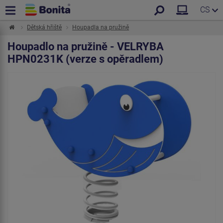
CS
Dětská hřiště
Houpadla na pružině
Houpadlo na pružině - VELRYBA
HPN0231K (verze s opěradlem)