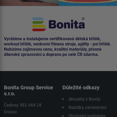
Vyrábíme a instalujeme certifikovaná dětská hřiště,
workout hřiště, venkovní fitness stroje, agility - psí hřiště.
Nabízíme zajímavou cenu, kvalitní materiály, přesné
dílenské zpracování a dopravu po celé ČR zdarma.
Bonita Group Service
Důležité odkazy
s.r.o.
Aktuality z Bonity
Čedlosy 583, 664 24
Nabídka zaměstnání
Drásov
Obchodní podmínky