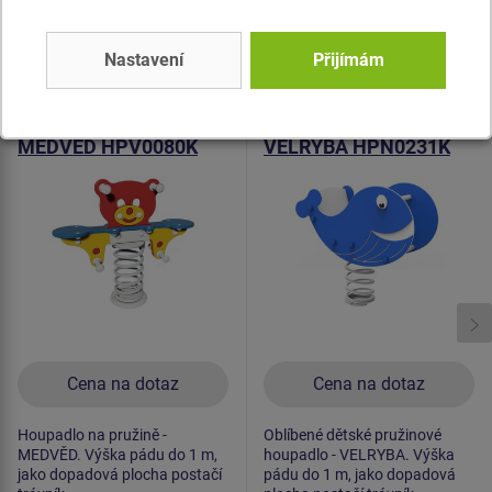
Podobné
zboží
Nastavení
Přijímám
Produkt - HPV-0080K-10
Produkt - HPN-0231K-10
Houpadlo na pružině -
Houpadlo na pružině -
MEDVĚD HPV0080K
VELRYBA HPN0231K
(verze s opěradlem)
Cena na dotaz
Cena na dotaz
Houpadlo na pružině -
Oblíbené dětské pružinové
MEDVĚD. Výška pádu do 1 m,
houpadlo - VELRYBA. Výška
jako dopadová plocha postačí
pádu do 1 m, jako dopadová