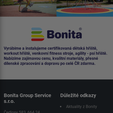
Vyrábíme a instalujeme certifikovaná dětská hřiště,
workout hřiště, venkovní fitness stroje, agility - psí hřiště.
Nabízíme zajímavou cenu, kvalitní materiály, přesné
dílenské zpracování a dopravu po celé ČR zdarma.
Bonita Group Service
Důležité odkazy
s.r.o.
Aktuality z Bonity
Čedlosy 583, 664 24