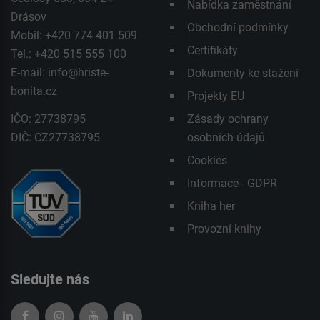
Nabídka zaměstnání
Drásov
Obchodní podmínky
Mobil: +420 774 401 509
Certifikáty
Tel.: +420 515 555 100
E-mail:
info@hriste-
Dokumenty ke stažení
bonita.cz
Projekty EU
IČO: 27738795
Zásady ochrany
DIČ: CZ27738795
osobních údajů
Cookies
Informace - GDPR
Kniha her
Provozní knihy
Sledujte nás