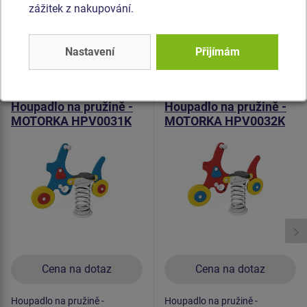
pozinkovaný nebo nerezový.
zážitek z nakupování.
Podobné
zboží
Nastavení
Přijímám
Produkt - HPV-0031K-10
Produkt - HPV-0032K-10
Houpadlo na pružině -
Houpadlo na pružině -
MOTORKA HPV0031K
MOTORKA HPV0032K
Cena na dotaz
Cena na dotaz
Houpadlo na pružině -
Houpadlo na pružině -