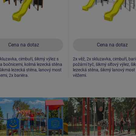
Cena na dotaz
Cena na dotaz
skluzavka, cimbuří, šikmý výlez s
2x věž, 2x skluzavka, cimbuří, bari
a bočnicemi, kolmá lezecká stěna
požární tyč, šikmý síťový výlez, š
 šikmá lezecká stěna, lanový most
lezecká stěna, šikmý lanový most
emi, 2x bariéra.
věžemi.