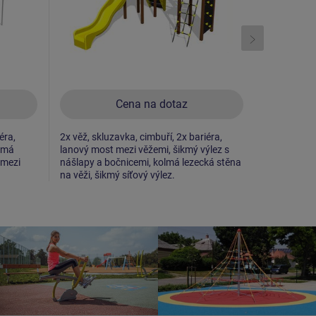
Cena na dotaz
éra,
2x věž, skluzavka, cimbuří, 2x bariéra,
2x věž, 2x 
ikmá
lanový most mezi věžemi, šikmý výlez s
bariéra, ko
 mezi
nášlapy a bočnicemi, kolmá lezecká stěna
mezi věžemi
na věži, šikmý síťový výlez.