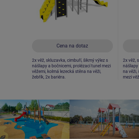
Cena na dotaz
2x věž, skluzavka, cimbuří, šikmý výlez s
2x věž, 
nášlapy a bočnicemi, prolézací tunel mezi
nášlapy 
věžemi, kolmá lezecká stěna na věži,
na věži,
žebřík, 2x bariéra.
mezi věž