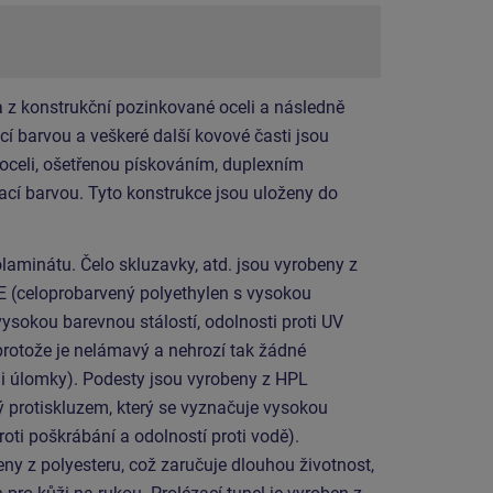
 z konstrukční pozinkované oceli a následně
í barvou a veškeré další kovové časti jsou
 oceli, ošetřenou pískováním, duplexním
cí barvou. Tyto konstrukce jsou uloženy do
laminátu. Čelo skluzavky, atd. jsou vyrobeny z
E (celoprobarvený polyethylen s vysokou
vysokou barevnou stálostí, odolnosti proti UV
protože je nelámavý a nehrozí tak žádné
mi úlomky). Podesty jsou vyrobeny z HPL
ý protiskluzem, který se vyznačuje vysokou
roti poškrábání a odolností proti vodě).
ny z polyesteru, což zaručuje dlouhou životnost,