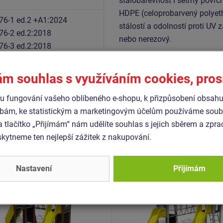
stálobarevnost i šetrný povrch
HDPE (celoprobarvený polyeth
76-1 ed.2 +A1:2024
stálostí a odolností proti UV 
76-2 ed.2:2018
nebo nerezový.
76-3 ed.2:2018
ám souhlas s využíváním cookies, pro
Podobné
zboží
 fungování vašeho oblíbeného e-shopu, k přizpůsobení obsahu
bám, ke statistickým a marketingovým účelům používáme soubo
a tlačítko „Přijímám“ nám udělíte souhlas s jejich sběrem a zpr
- UNH-2038K-15
Produkt - UNH-2051K-15
ytneme ten nejlepší zážitek z nakupování.
 sestava hrad UNH2038K -
Herní sestava hrad UNH2
ovová
celokovová
Nastavení
Přijímám
Novinka