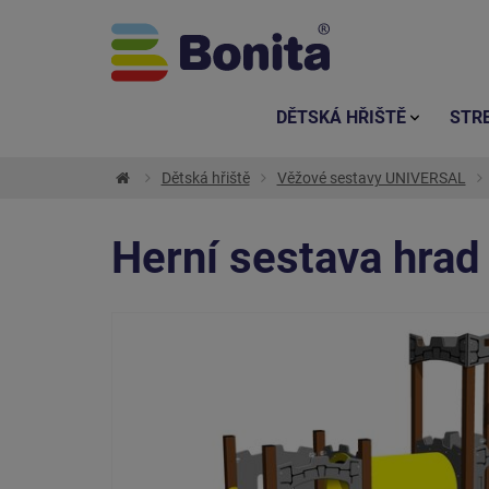
DĚTSKÁ HŘIŠTĚ
STR
Dětská hřiště
Věžové sestavy UNIVERSAL
Herní sestava hra