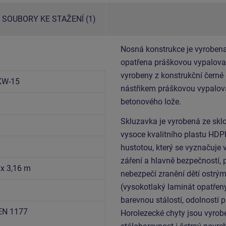
SOUBORY KE STAŽENÍ (1)
Nosná konstrukce je vyrobena
opatřena práškovou vypalovac
vyrobeny z konstrukční černé
KW-15
nástřikem práškovou vypalova
betonového lože.
Skluzavka je vyrobená ze sklo
vysoce kvalitního plastu HDP
hustotou, který se vyznačuje 
záření a hlavně bezpečností, 
 x 3,16 m
nebezpečí zranění dětí ostrý
(vysokotlaký laminát opatřen
barevnou stálostí, odolností p
EN 1177
Horolezecké chyty jsou vyrobe