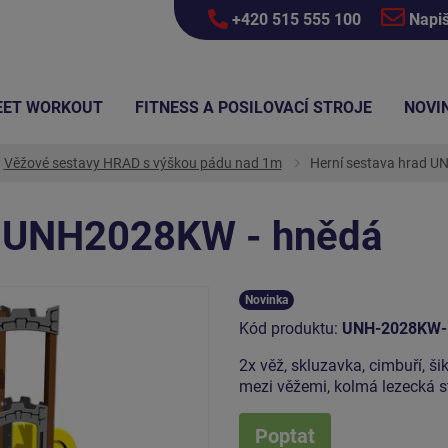
+420 515 555 100
Napi
EET WORKOUT
FITNESS A POSILOVACÍ STROJE
NOVI
Věžové sestavy HRAD s výškou pádu nad 1m
Herní sestava hrad 
d UNH2028KW - hnědá
Novinka
Kód produktu:
UNH-2028KW-
2x věž, skluzavka, cimbuří, š
mezi věžemi, kolmá lezecká st
Poptat