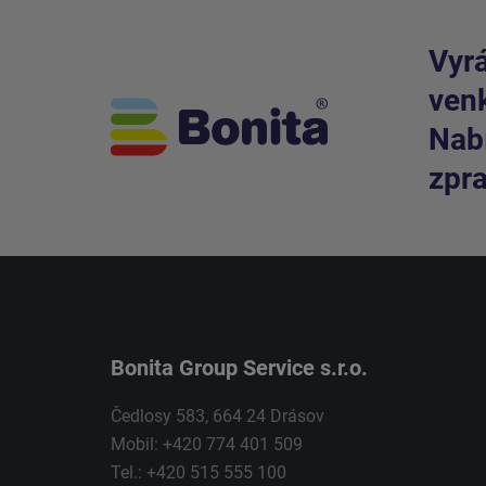
Vyrá
venk
Nabí
zpra
Bonita Group Service s.r.o.
Čedlosy 583, 664 24 Drásov
Mobil: +420 774 401 509
Tel.: +420 515 555 100