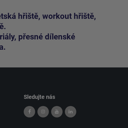
ská hřiště, workout hřiště,
ě.
iály, přesné dílenské
a.
Sledujte nás