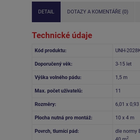
DETAIL
DOTAZY A KOMENTÁŘE (0)
Technické údaje
Kód produktu:
UNH-2028
Doporučený věk:
3-15 let
Výška volného pádu:
1,5 m
Max. počet uživatelů:
11
Rozměry:
6,01 x 0,93
Plocha nutná pro montáž:
10 x 4 m
Povrch, tlumící pád:
dle normy 
2
40 m