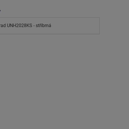
y
rad UNH2028KS - stříbrná