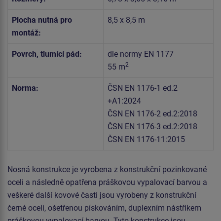
Plocha nutná pro
8,5 x 8,5 m
montáž:
Povrch, tlumící pád:
dle normy EN 1177
2
55 m
Norma:
ČSN EN 1176-1 ed.2
+A1:2024
ČSN EN 1176-2 ed.2:2018
ČSN EN 1176-3 ed.2:2018
ČSN EN 1176-11:2015
Nosná konstrukce je vyrobena z konstrukční pozinkované
oceli a následně opatřena práškovou vypalovací barvou a
veškeré další kovové časti jsou vyrobeny z konstrukční
černé oceli, ošetřenou pískováním, duplexním nástřikem
práškovou vypalovací barvou. Tyto konstrukce jsou