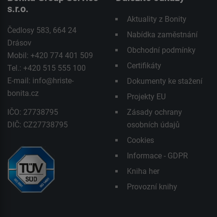
s.r.o.
Aktuality z Bonity
Čedlosy 583, 664 24
Nabídka zaměstnání
Drásov
Obchodní podmínky
Mobil: +420 774 401 509
Certifikáty
Tel.: +420 515 555 100
E-mail:
info@hriste-
Dokumenty ke stažení
bonita.cz
Projekty EU
IČO: 27738795
Zásady ochrany
DIČ: CZ27738795
osobních údajů
Cookies
Informace - GDPR
Kniha her
Provozní knihy