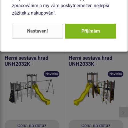
polyesteru, což zaručuje dlouhou životnost, stálobarevnost
zpracováním a my vám poskytneme ten nejlepší
i šetrný povrch pro kůži na rukou. Veškerý spojovací
zážitek z nakupování.
materiál je pozinkovaný nebo nerezový.
Nastavení
Přijímám
Podobné
zboží
Produkt - UNH-2032K-15
Produkt - UNH-2033K-15
Herní sestava hrad
Herní sestava hrad
UNH2032K -
UNH2033K -
celokovová
celokovová
Novinka
Novinka
Cena na dotaz
Cena na dotaz