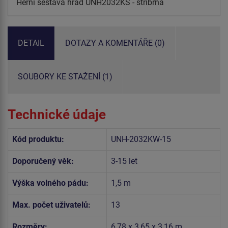
Herní sestava hrad UNH2032KS - stříbrná
DETAIL
DOTAZY A KOMENTÁŘE (0)
SOUBORY KE STAŽENÍ (1)
Technické údaje
Kód produktu:
UNH-2032KW-15
Doporučený věk:
3-15 let
Výška volného pádu:
1,5 m
Max. počet uživatelů:
13
Rozměry:
6,78 x 3,65 x 3,16 m