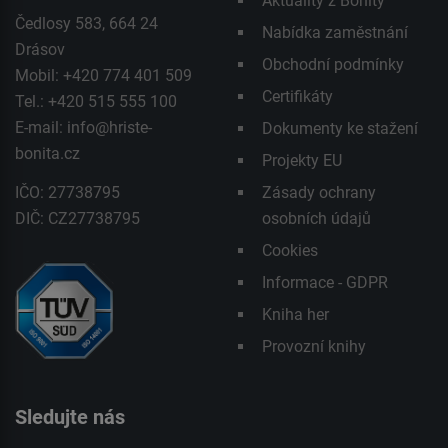
Aktuality z Bonity
Čedlosy 583, 664 24
Nabídka zaměstnání
Drásov
Obchodní podmínky
Mobil: +420 774 401 509
Certifikáty
Tel.: +420 515 555 100
E-mail:
info@hriste-
Dokumenty ke stažení
bonita.cz
Projekty EU
IČO: 27738795
Zásady ochrany
DIČ: CZ27738795
osobních údajů
Cookies
Informace - GDPR
Kniha her
Provozní knihy
Sledujte nás