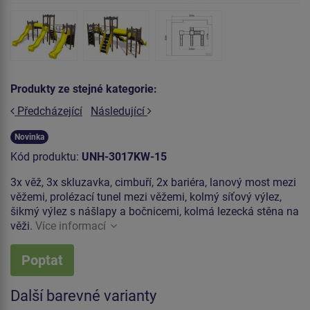
Produkty ze stejné kategorie:
Předcházející
Následující
Novinka
Kód produktu:
UNH-3017KW-15
3x věž, 3x skluzavka, cimbuří, 2x bariéra, lanový most mezi
věžemi, prolézací tunel mezi věžemi, kolmý síťový výlez,
šikmý výlez s nášlapy a bočnicemi, kolmá lezecká stěna na
věži.
Více informací
Poptat
Další barevné varianty