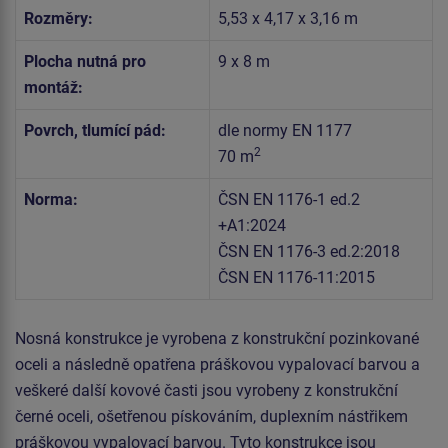
Rozměry:
5,53 x 4,17 x 3,16 m
Plocha nutná pro
9 x 8 m
montáž:
Povrch, tlumící pád:
dle normy EN 1177
2
70 m
Norma:
ČSN EN 1176-1 ed.2
+A1:2024
ČSN EN 1176-3 ed.2:2018
ČSN EN 1176-11:2015
Nosná konstrukce je vyrobena z konstrukční pozinkované
oceli a následně opatřena práškovou vypalovací barvou a
veškeré další kovové časti jsou vyrobeny z konstrukční
černé oceli, ošetřenou pískováním, duplexním nástřikem
práškovou vypalovací barvou. Tyto konstrukce jsou