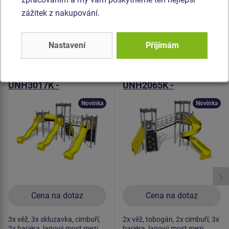
pozinkovaný nebo nerezový.
zážitek z nakupování.
Podobné
zboží
Nastavení
Přijímám
Produkt - UNH-3017K-15
Produkt - UNH-2065K-20
Herní sestava hrad
Herní sestava hrad
UNH3017K -
UNH2065K -
celokovová
celokovová
Novinka
Novinka
Cena na dotaz
Cena na dotaz
3x věž, 3x skluzavka, cimbuří,
2x věž, tobogán, 2x cimbuří, 3x
2x bariéra, lanový most mezi
bariéra, lanový most mezi