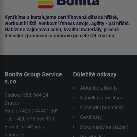
Vyrábíme a instalujeme certifikovaná dětská hřiště,
workout hřiště, venkovní fitness stroje, agility - psí hřiště.
Nabízíme zajímavou cenu, kvalitní materiály, přesné
dílenské zpracování a dopravu po celé ČR zdarma.
Bonita Group Service
Důležité odkazy
s.r.o.
Aktuality z Bonity
Čedlosy 583, 664 24
Nabídka zaměstnání
Drásov
Obchodní podmínky
Mobil: +420 774 401 509
Certifikáty
Tel.: +420 515 555 100
E-mail:
info@hriste-
Dokumenty ke stažení
bonita.cz
Projekty EU