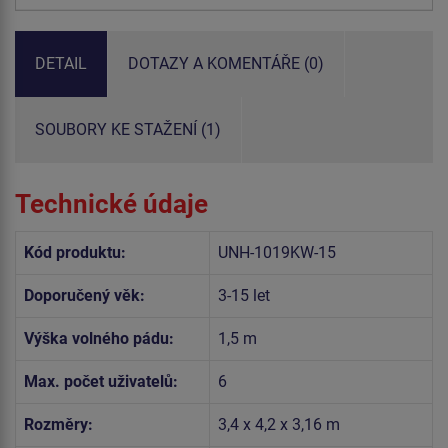
DETAIL
DOTAZY A KOMENTÁŘE (0)
SOUBORY KE STAŽENÍ (1)
Technické údaje
Kód produktu:
UNH-1019KW-15
Doporučený věk:
3-15 let
Výška volného pádu:
1,5 m
Max. počet uživatelů:
6
Rozměry:
3,4 x 4,2 x 3,16 m