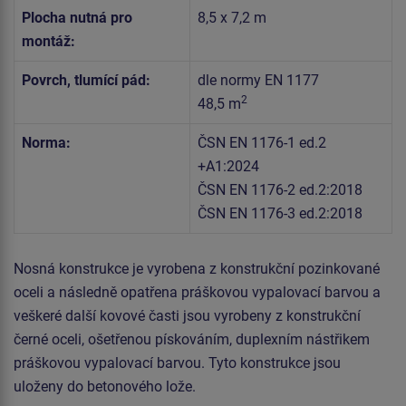
Plocha nutná pro
8,5 x 7,2 m
montáž:
Povrch, tlumící pád:
dle normy EN 1177
2
48,5 m
Norma:
ČSN EN 1176-1 ed.2
+A1:2024
ČSN EN 1176-2 ed.2:2018
ČSN EN 1176-3 ed.2:2018
Nosná konstrukce je vyrobena z konstrukční pozinkované
oceli a následně opatřena práškovou vypalovací barvou a
veškeré další kovové časti jsou vyrobeny z konstrukční
černé oceli, ošetřenou pískováním, duplexním nástřikem
práškovou vypalovací barvou. Tyto konstrukce jsou
uloženy do betonového lože.