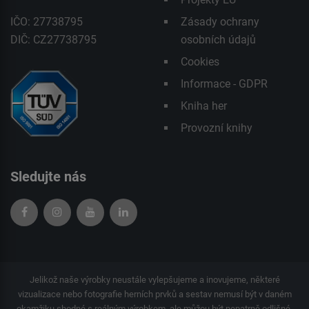
IČO: 27738795
Zásady ochrany
DIČ: CZ27738795
osobních údajů
Cookies
Informace - GDPR
Kniha her
Provozní knihy
Sledujte nás
Jelikož naše výrobky neustále vylepšujeme a inovujeme, některé
vizualizace nebo fotografie herních prvků a sestav nemusí být v daném
okamžiku shodné s reálným výrobkem, ale můžou být nepatrně odlišné.