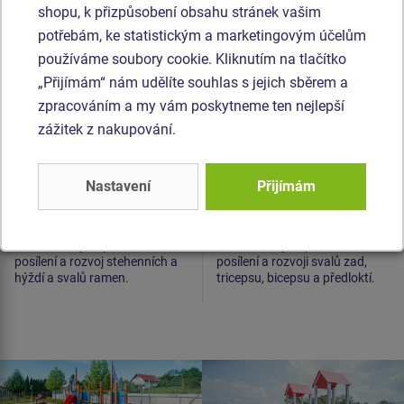
Kůň
Visutá hrazda
shopu, k přizpůsobení obsahu stránek vašim
potřebám, ke statistickým a marketingovým účelům
používáme soubory cookie. Kliknutím na tlačítko
„Přijímám“ nám udělíte souhlas s jejich sběrem a
zpracováním a my vám poskytneme ten nejlepší
zážitek z nakupování.
Nastavení
Přijímám
Cena na dotaz
Cena na dotaz
Fitness stroj na procvičení,
Fitness stroj na procvičení,
posílení a rozvoj stehenních a
posílení a rozvoji svalů zad,
hýždí a svalů ramen.
tricepsu, bicepsu a předloktí.