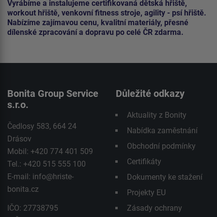
Vyrábíme a instalujeme certifikovaná dětská hřiště,
workout hřiště, venkovní fitness stroje, agility - psí hřiště.
Nabízíme zajímavou cenu, kvalitní materiály, přesné
dílenské zpracování a dopravu po celé ČR zdarma.
Bonita Group Service
Důležité odkazy
s.r.o.
Aktuality z Bonity
Čedlosy 583, 664 24
Nabídka zaměstnání
Drásov
Obchodní podmínky
Mobil: +420 774 401 509
Certifikáty
Tel.: +420 515 555 100
E-mail:
info@hriste-
Dokumenty ke stažení
bonita.cz
Projekty EU
IČO: 27738795
Zásady ochrany