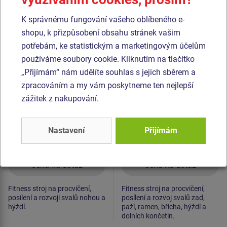
Podobné
zboží
K správnému fungování vašeho oblíbeného e-
Produkt - SM103
Produkt - SM135
shopu, k přizpůsobení obsahu stránek vašim
Fitness prvek SM103
Fitness prvek SM135
potřebám, ke statistickým a marketingovým účelům
Odtlačování nohama
Veslování
používáme soubory cookie. Kliknutím na tlačítko
„Přijímám“ nám udělíte souhlas s jejich sběrem a
Novinka
zpracováním a my vám poskytneme ten nejlepší
zážitek z nakupování.
Nastavení
Přijímám
Cena na dotaz
Cena na dotaz
Fitness stroj na procvičení,
Fitness stroj na procvičení,
posílení a rozvoji svalů nohou a
posílení a rozvoj svalů zad,
hýždí.
paží, ramen, břicha, hýždí a
dolních končetin.