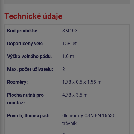
Technické údaje
Kód produktu:
SM103
Doporučený věk:
15+ let
Výška volného pádu:
1.0 m
Max. počet uživatelů:
2
Rozměry:
1,78 x 0,5 x 1,55 m
Plocha nutná pro
4,78 x 3,5 m
montáž:
Povrch, tlumící pád:
dle normy ČSN EN 16630 -
trávník