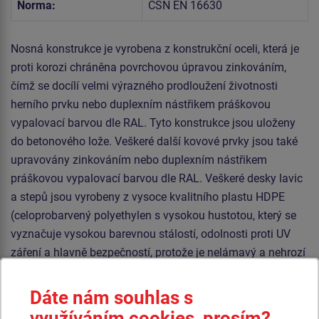
Norma:
ČSN EN 16630
Nosná konstrukce je vyrobena z konstrukční oceli, která je
proti korozi chráněna povrchovou úpravou zinkováním,
čímž se docílí velmi výrazného prodloužení životnosti
herního prvku nebo duplexním nástřikem práškovou
vypalovací barvou dle RAL. Tyto konstrukce jsou uloženy
do betonového lože. Veškeré další kovové prvky jsou také
upravovány zinkováním nebo duplexním nástřikem
práškovou vypalovací barvou dle RAL. Veškeré desky lavic
a stepů jsou vyrobeny z vysoce kvalitního plastu HDPE
(celoprobarvený polyethylen s vysokou hustotou, který se
vyznačuje vysokou barevnou stálostí, odolnosti proti UV
záření a hlavně bezpečností, protože je nelámavý a nehrozí
tak žádné nebezpečí zranění ostrými úlomky). Veškerý
spojovací materiál je pozinkovaný nebo nerezový.
Dáte nám souhlas s
využíváním cookies, prosím?