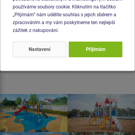
používáme soubory cookie. Kliknutím na tlačítko
„Přijímám“ nám udělíte souhlas s jejich sběrem a
zpracováním a my vám poskytneme ten nejlepší
zážitek z nakupování.
Cena na dotaz
Cena na dotaz
Nastavení
Přijímám
Venkovní fitness prvek pro děti
Venkovní fitness prvek pro děti
na cvičení s vlastní vahou.
na cvičení s vlastní vahou.