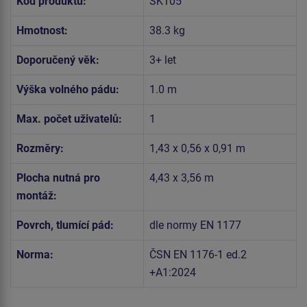
Kód produktu:
SK105
Hmotnost:
38.3 kg
Doporučený věk:
3+ let
Výška volného pádu:
1.0 m
Max. počet uživatelů:
1
Rozměry:
1,43 x 0,56 x 0,91 m
Plocha nutná pro
4,43 x 3,56 m
montáž:
Povrch, tlumící pád:
dle normy EN 1177
Norma:
ČSN EN 1176-1 ed.2
+A1:2024