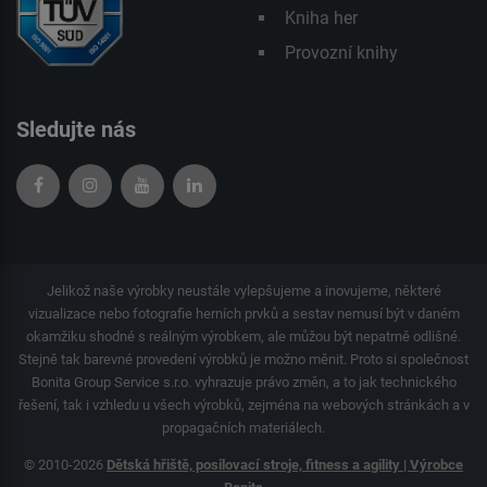
Kniha her
Provozní knihy
Sledujte nás
Jelikož naše výrobky neustále vylepšujeme a inovujeme, některé
vizualizace nebo fotografie herních prvků a sestav nemusí být v daném
okamžiku shodné s reálným výrobkem, ale můžou být nepatrně odlišné.
Stejně tak barevné provedení výrobků je možno měnit. Proto si společnost
Bonita Group Service s.r.o. vyhrazuje právo změn, a to jak technického
řešení, tak i vzhledu u všech výrobků, zejména na webových stránkách a v
propagačních materiálech.
© 2010-2026
Dětská hřiště, posilovací stroje, fitness a agility | Výrobce