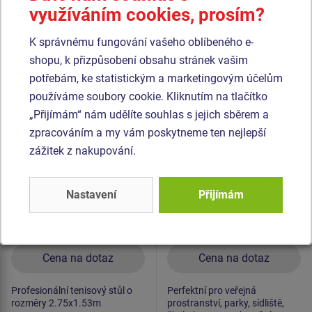
využíváním cookies, prosím?
Podobné
zboží
K správnému fungování vašeho oblíbeného e-
shopu, k přizpůsobení obsahu stránek vašim
Produkt - BSS-0101K-10
Produkt - BSS-0105K-10
potřebám, ke statistickým a marketingovým účelům
Venkovní stůl na stolní
Stolní fotbal BSS-
používáme soubory cookie. Kliknutím na tlačítko
tenis BSS-0101K
0105K - celokovová
„Přijímám“ nám udělíte souhlas s jejich sběrem a
zpracováním a my vám poskytneme ten nejlepší
zážitek z nakupování.
Nastavení
Přijímám
Cena na dotaz
Cena na dotaz
Profesionální tenisový stůl o
Perfektní pro veřejná
rozměry 2.75x1.53m
prostranství, parky, sídliště,