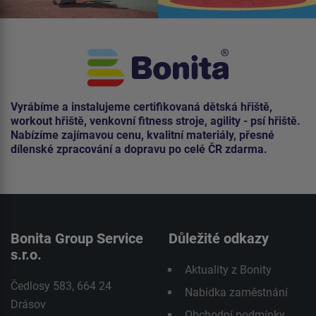
Vyrábíme a instalujeme certifikovaná dětská hřiště,
workout hřiště, venkovní fitness stroje, agility - psí hřiště.
Nabízíme zajímavou cenu, kvalitní materiály, přesné
dílenské zpracování a dopravu po celé ČR zdarma.
Bonita Group Service
Důležité odkazy
s.r.o.
Aktuality z Bonity
Čedlosy 583, 664 24
Nabídka zaměstnání
Drásov
Obchodní podmínky