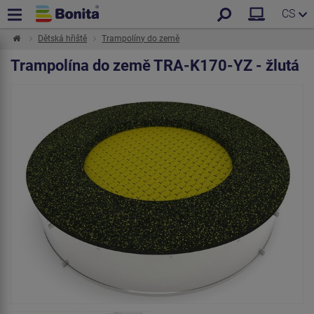
CS
Dětská hřiště
Trampolíny do země
Trampolína do země TRA-K170-YZ - žlutá