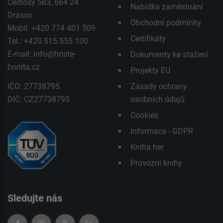
Čedlosy 583, 664 24
Nabídka zaměstnání
Drásov
Obchodní podmínky
Mobil: +420 774 401 509
Certifikáty
Tel.: +420 515 555 100
E-mail:
info@hriste-
Dokumenty ke stažení
bonita.cz
Projekty EU
IČO: 27738795
Zásady ochrany
DIČ: CZ27738795
osobních údajů
Cookies
Informace - GDPR
Kniha her
Provozní knihy
Sledujte nás