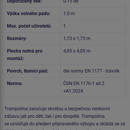
Doporučený věk:
0-15 let
Výška volného pádu:
1.0 m
Max. počet uživatelů:
1
Rozměry:
1,73 x 1,73 m
Plocha nutná pro
4,05 x 4,05 m
montáž:
Povrch, tlumící pád:
dle normy EN 1177 - trávník
Norma:
ČSN EN 1176-1 ed.2
+A1:2024
Trampolína zaručuje skvělou a bezpečnou venkovní
zábavu jak pro děti, tak i pro dospělé. Trampolína
se umísťuje do předem připraveného výkopu a skládá se ze