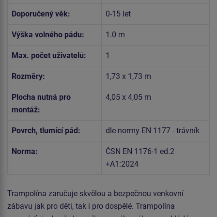
Doporučený věk:
0-15 let
Výška volného pádu:
1.0 m
Max. počet uživatelů:
1
Rozměry:
1,73 x 1,73 m
Plocha nutná pro
4,05 x 4,05 m
montáž:
Povrch, tlumící pád:
dle normy EN 1177 - trávník
Norma:
ČSN EN 1176-1 ed.2
+A1:2024
Trampolína zaručuje skvělou a bezpečnou venkovní
zábavu jak pro děti, tak i pro dospělé. Trampolína