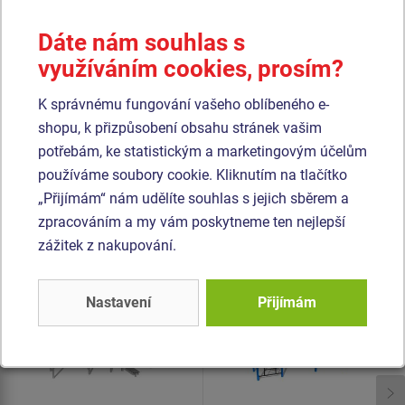
kvalitního plastu HDPE (celoprobarvený polyethylen s
vysokou hustotou, který se vyznačuje vysokou barevnou
Dáte nám souhlas s
stálostí, odolnosti proti UV záření a hlavně bezpečností,
využíváním cookies, prosím?
protože je nelámavý a nehrozí tak žádné nebezpečí zranění
ostrými úlomky). Veškerý spojovací materiál je
K správnému fungování vašeho oblíbeného e-
pozinkovaný nebo nerezový.
shopu, k přizpůsobení obsahu stránek vašim
potřebám, ke statistickým a marketingovým účelům
používáme soubory cookie. Kliknutím na tlačítko
Podobné
zboží
„Přijímám“ nám udělíte souhlas s jejich sběrem a
zpracováním a my vám poskytneme ten nejlepší
Produkt - WS-8022K-15
Produkt - WS-8025K-15
zážitek z nakupování.
Street workoutová
Street workoutová
sestava - celokovová
sestava - celokovová
Nastavení
Přijímám