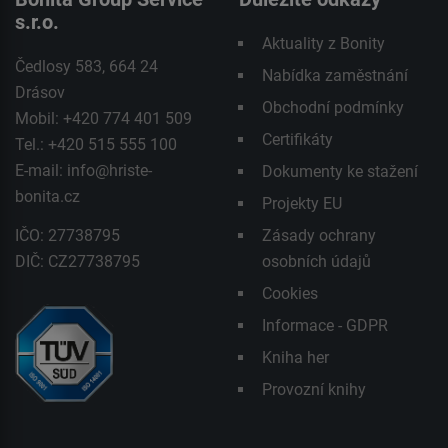
s.r.o.
Aktuality z Bonity
Čedlosy 583, 664 24
Nabídka zaměstnání
Drásov
Obchodní podmínky
Mobil: +420 774 401 509
Certifikáty
Tel.: +420 515 555 100
E-mail:
info@hriste-
Dokumenty ke stažení
bonita.cz
Projekty EU
IČO: 27738795
Zásady ochrany
DIČ: CZ27738795
osobních údajů
Cookies
Informace - GDPR
Kniha her
Provozní knihy