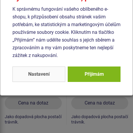
Podobné
zboží
K správnému fungování vašeho oblíbeného e-
shopu, k přizpůsobení obsahu stránek vašim
potřebám, ke statistickým a marketingovým účelům
Produkt - WS-8003K-15
Produkt - WS-8007K-15
používáme soubory cookie. Kliknutím na tlačítko
Street workoutová
Street workoutová
sestava - celokovová
sestava - celokovová
„Přijímám“ nám udělíte souhlas s jejich sběrem a
zpracováním a my vám poskytneme ten nejlepší
zážitek z nakupování.
Nastavení
Přijímám
Cena na dotaz
Cena na dotaz
Jako dopadová plocha postačí
Jako dopadová plocha postačí
trávník.
trávník.