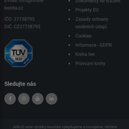
E-mail:
info@hriste-
Dokumenty ke stažení
bonita.cz
Projekty EU
IČO: 27738795
Zásady ochrany
DIČ: CZ27738795
osobních údajů
Cookies
Informace - GDPR
Kniha her
Provozní knihy
Sledujte nás
Jelikož naše výrobky neustále vylepšujeme a inovujeme, některé