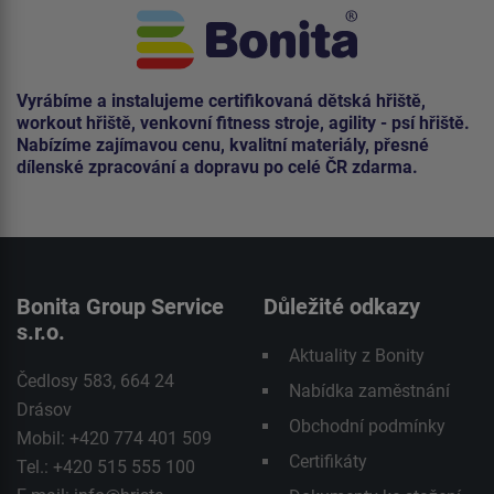
Vyrábíme a instalujeme certifikovaná dětská hřiště,
workout hřiště, venkovní fitness stroje, agility - psí hřiště.
Nabízíme zajímavou cenu, kvalitní materiály, přesné
dílenské zpracování a dopravu po celé ČR zdarma.
Bonita Group Service
Důležité odkazy
s.r.o.
Aktuality z Bonity
Čedlosy 583, 664 24
Nabídka zaměstnání
Drásov
Obchodní podmínky
Mobil: +420 774 401 509
Certifikáty
Tel.: +420 515 555 100