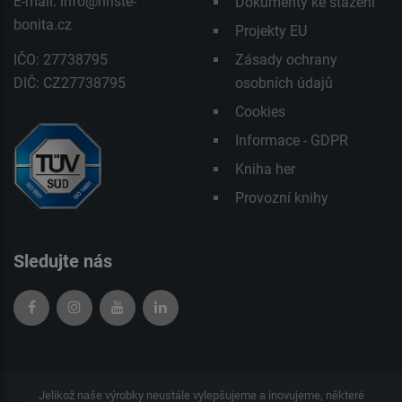
E-mail:
info@hriste-
Dokumenty ke stažení
bonita.cz
Projekty EU
IČO: 27738795
Zásady ochrany
DIČ: CZ27738795
osobních údajů
Cookies
Informace - GDPR
Kniha her
Provozní knihy
Sledujte nás
Jelikož naše výrobky neustále vylepšujeme a inovujeme, některé