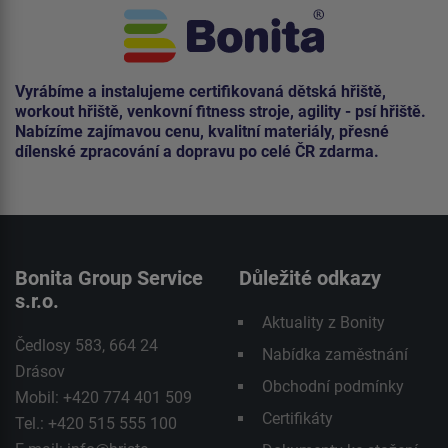
Vyrábíme a instalujeme certifikovaná dětská hřiště,
workout hřiště, venkovní fitness stroje, agility - psí hřiště.
Nabízíme zajímavou cenu, kvalitní materiály, přesné
dílenské zpracování a dopravu po celé ČR zdarma.
Bonita Group Service
Důležité odkazy
s.r.o.
Aktuality z Bonity
Čedlosy 583, 664 24
Nabídka zaměstnání
Drásov
Obchodní podmínky
Mobil: +420 774 401 509
Certifikáty
Tel.: +420 515 555 100