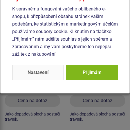
Podobné
zboží
K správnému fungování vašeho oblíbeného e-
shopu, k přizpůsobení obsahu stránek vašim
potřebám, ke statistickým a marketingovým účelům
Produkt - WS-8003K-15
Produkt - WS-8007K-15
používáme soubory cookie. Kliknutím na tlačítko
Street workoutová
Street workoutová
sestava - celokovová
sestava - celokovová
„Přijímám“ nám udělíte souhlas s jejich sběrem a
zpracováním a my vám poskytneme ten nejlepší
zážitek z nakupování.
Nastavení
Přijímám
Cena na dotaz
Cena na dotaz
Jako dopadová plocha postačí
Jako dopadová plocha postačí
trávník.
trávník.