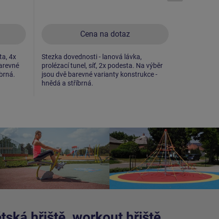
Cena na dotaz
ta, 4x
Stezka dovednosti - lanová lávka,
Lanová lávk
barevné
prolézací tunel, síť, 2x podesta. Na výběr
sítí, 4x pod
íbrná.
jsou dvě barevné varianty konstrukce -
jsou dvě ba
hnědá a stříbrná.
hnědá a stř
ská hřiště, workout hřiště,