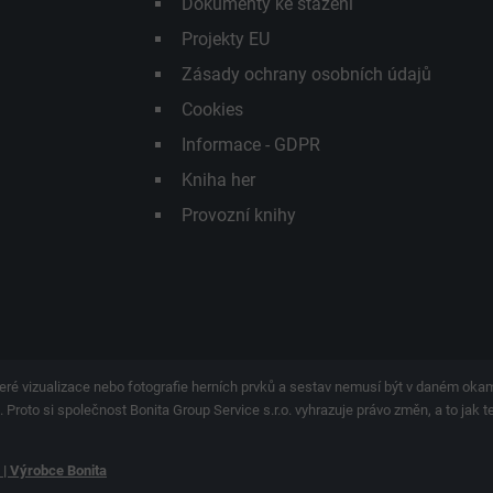
Dokumenty ke stažení
Projekty EU
Zásady ochrany osobních údajů
Cookies
Informace - GDPR
Kniha her
Provozní knihy
eré vizualizace nebo fotografie herních prvků a sestav nemusí být v daném ok
 Proto si společnost Bonita Group Service s.r.o. vyhrazuje právo změn, a to jak 
y | Výrobce Bonita