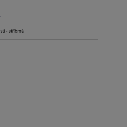
y
i - stříbrná