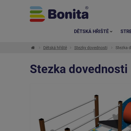
DĚTSKÁ HŘIŠTĚ
STR
Dětská hřiště
Stezky dovednosti
Stezka d
Stezka dovednosti