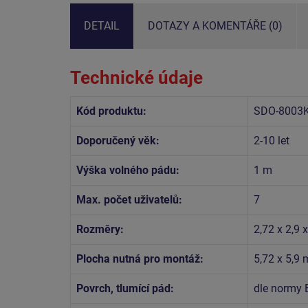
DETAIL
DOTAZY A KOMENTÁŘE (0)
Technické údaje
Kód produktu:
SDO-8003
Doporučený věk:
2-10 let
Výška volného pádu:
1 m
Max. počet uživatelů:
7
Rozměry:
2,72 x 2,9 
Plocha nutná pro montáž:
5,72 x 5,9 
Povrch, tlumící pád:
dle normy 