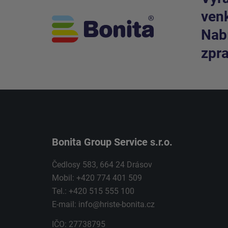
venk
Nabí
zpra
Bonita Group Service s.r.o.
Čedlosy 583, 664 24 Drásov
Mobil: +420 774 401 509
Tel.: +420 515 555 100
E-mail:
info@hriste-bonita.cz
IČO: 27738795