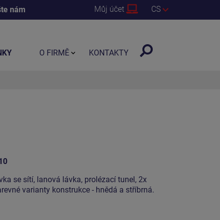
Můj účet
CS
šte nám
NKY
O FIRMĚ
KONTAKTY
10
ka se sítí, lanová lávka, prolézací tunel, 2x
revné varianty konstrukce - hnědá a stříbrná.