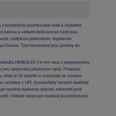
 z konstrukční pozinkované oceli a následně
í barvou a veškeré další kovové časti jsou
 oceli, ošetřenou pískováním, duplexním
cí barvou. Tyto konstrukce jsou uloženy do
 materiálu HERKULES (16 mm lana z polypropylenu
a jsou spojována plastovými spoji. Prolézací
u, který je UV stabilní a vyznačuje se vysokou
sou vyrobeny z HPL (vysokotlaký laminát opatřený
uje vysokou barevnou stálostí, odolností proti
vodě). Veškerý spojovací materiál je pozinkovaný