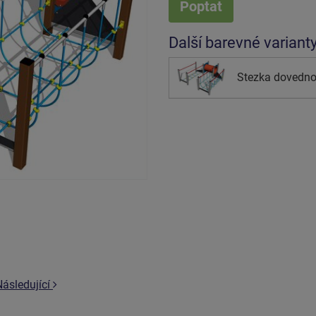
Poptat
Další barevné variant
Stezka dovednost
Následující