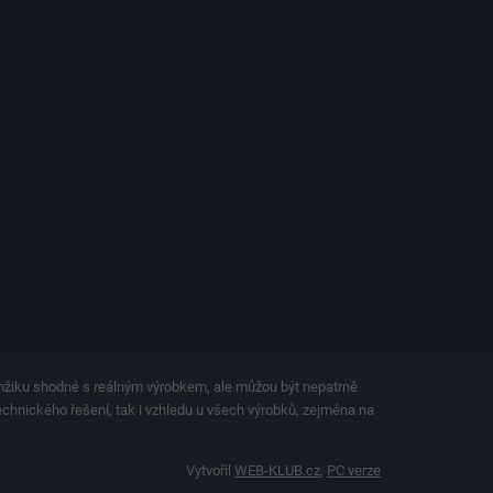
amžiku shodné s reálným výrobkem, ale můžou být nepatrně
technického řešení, tak i vzhledu u všech výrobků, zejména na
Vytvořil
WEB-KLUB.cz
,
PC verze