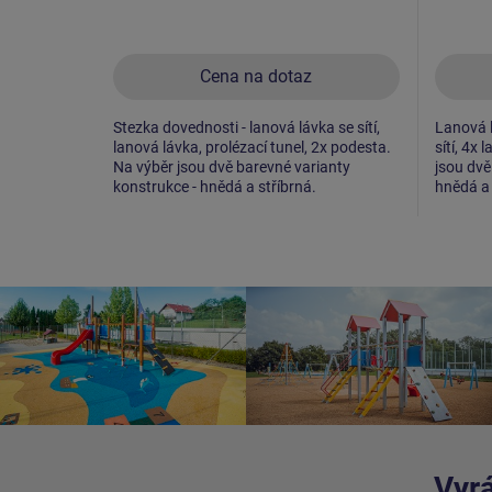
Cena na dotaz
Stezka dovednosti - lanová lávka se sítí,
Lanová l
lanová lávka, prolézací tunel, 2x podesta.
sítí, 4x
Na výběr jsou dvě barevné varianty
jsou dvě
konstrukce - hnědá a stříbrná.
hnědá a 
Vyrá