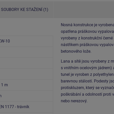
SOUBORY KE STAŽENÍ (1)
Nosná konstrukce je vyrobena
opatřena práškovou vypalovac
vyrobeny z konstrukční černé
KW-10
nástřikem práškovou vypalova
betonového lože.
Lana a sítě jsou vyrobeny z
s vnitřním ocelovým jádrem) 
tunel je vyroben z polyethylen
barevnou stálostí. Podesty j
x 1 m
protiskluzem, který se vyznač
poškrábání a odolností proti 
m
nebo nerezový.
EN 1177 - trávník