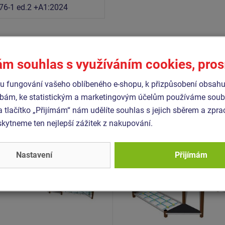
76-1 ed.2 +A1:2024
Podobné
zboží
ám souhlas s využíváním cookies, pro
 fungování vašeho oblíbeného e-shopu, k přizpůsobení obsahu
bám, ke statistickým a marketingovým účelům používáme soubo
- SDO-8004K-10
Produkt - SDO-8007K-10
a tlačítko „Přijímám“ nám udělíte souhlas s jejich sběrem a zpr
 dovednosti - celokovová
Stezka dovednosti - celo
ytneme ten nejlepší zážitek z nakupování.
Novinka
Nastavení
Přijímám