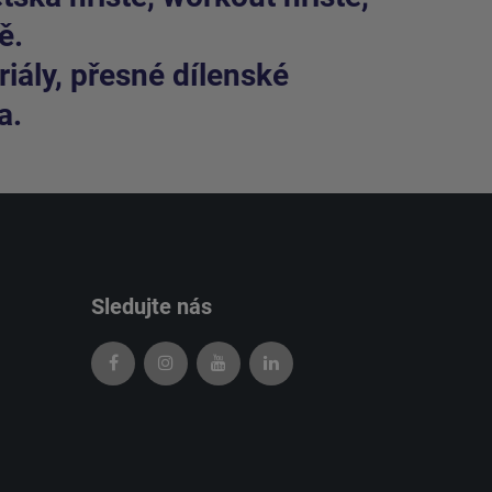
ě.
iály, přesné dílenské
a.
Sledujte nás