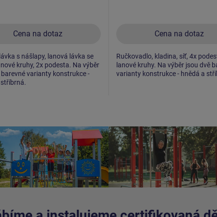
Cena na dotaz
Cena na dotaz
ávka s nášlapy, lanová lávka se
Ručkovadlo, kladina, síť, 4x podes
 lanové kruhy, 2x podesta. Na výběr
lanové kruhy. Na výběr jsou dvě 
 barevné varianty konstrukce -
varianty konstrukce - hnědá a stř
stříbrná.
bíme a instalujeme certifikovaná dět