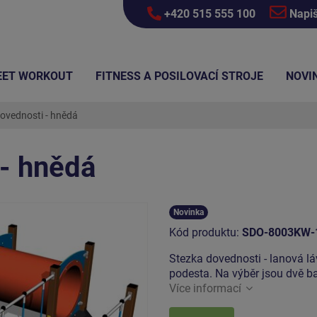
+420 515 555 100
Napi
EET WORKOUT
FITNESS A POSILOVACÍ STROJE
NOVI
ovednosti - hnědá
 - hnědá
Novinka
Kód produktu:
SDO-8003KW-
Stezka dovednosti - lanová láv
podesta. Na výběr jsou dvě ba
Více informací