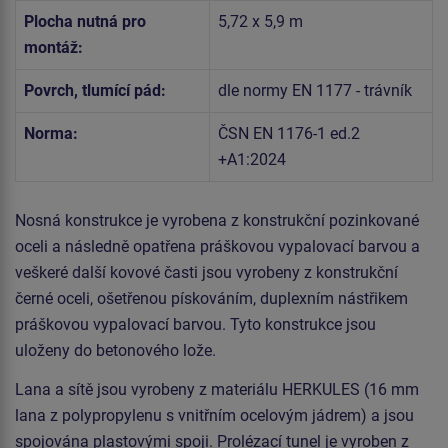
Plocha nutná pro
5,72 x 5,9 m
montáž:
Povrch, tlumící pád:
dle normy EN 1177 - trávník
Norma:
ČSN EN 1176-1 ed.2
+A1:2024
Nosná konstrukce je vyrobena z konstrukční pozinkované
oceli a následně opatřena práškovou vypalovací barvou a
veškeré další kovové časti jsou vyrobeny z konstrukční
černé oceli, ošetřenou pískováním, duplexním nástřikem
práškovou vypalovací barvou. Tyto konstrukce jsou
uloženy do betonového lože.
Lana a sítě jsou vyrobeny z materiálu HERKULES (16 mm
lana z polypropylenu s vnitřním ocelovým jádrem) a jsou
spojována plastovými spoji. Prolézací tunel je vyroben z