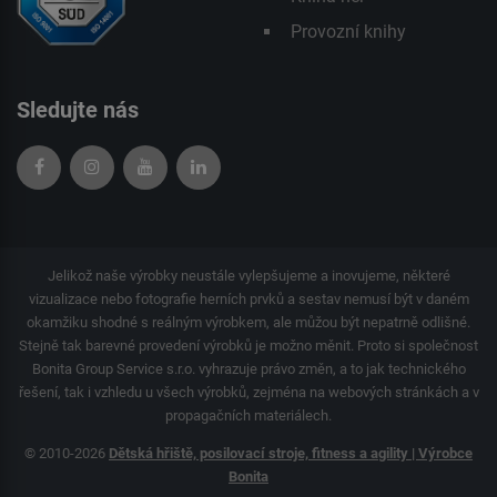
Provozní knihy
Sledujte nás
Jelikož naše výrobky neustále vylepšujeme a inovujeme, některé
vizualizace nebo fotografie herních prvků a sestav nemusí být v daném
okamžiku shodné s reálným výrobkem, ale můžou být nepatrně odlišné.
Stejně tak barevné provedení výrobků je možno měnit. Proto si společnost
Bonita Group Service s.r.o. vyhrazuje právo změn, a to jak technického
řešení, tak i vzhledu u všech výrobků, zejména na webových stránkách a v
propagačních materiálech.
© 2010-2026
Dětská hřiště, posilovací stroje, fitness a agility | Výrobce
Bonita