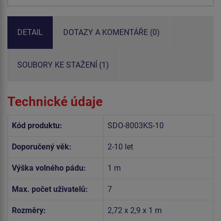
DETAIL
DOTAZY A KOMENTÁŘE (0)
SOUBORY KE STAŽENÍ (1)
Technické údaje
Kód produktu:
SDO-8003KS-10
Doporučený věk:
2-10 let
Výška volného pádu:
1 m
Max. počet uživatelů:
7
Rozměry:
2,72 x 2,9 x 1 m