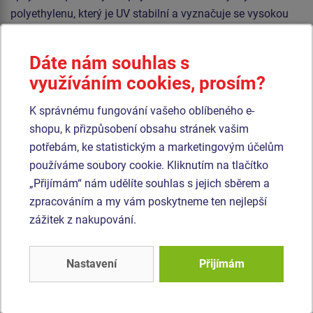
polyethylenu, který je UV stabilní a vyznačuje se vysokou
barevnou stálostí. Podesty jsou vyrobeny z HPL
(vysokotlaký laminát opatřený protiskluzem, který se
Dáte nám souhlas s
vyznačuje vysokou barevnou stálostí, odolností proti
využíváním cookies, prosím?
poškrábání a odolností proti vodě). Veškerý spojovací
materiál je pozinkovaný nebo nerezový.
K správnému fungování vašeho oblíbeného e-
shopu, k přizpůsobení obsahu stránek vašim
Podobné
zboží
potřebám, ke statistickým a marketingovým účelům
používáme soubory cookie. Kliknutím na tlačítko
„Přijímám“ nám udělíte souhlas s jejich sběrem a
Produkt - SDO-8003K-10
Produkt - SDO-8004K-10
zpracováním a my vám poskytneme ten nejlepší
Stezka dovednosti -
Stezka dovednosti -
celokovová
celokovová
zážitek z nakupování.
Novinka
Novinka
Nastavení
Přijímám