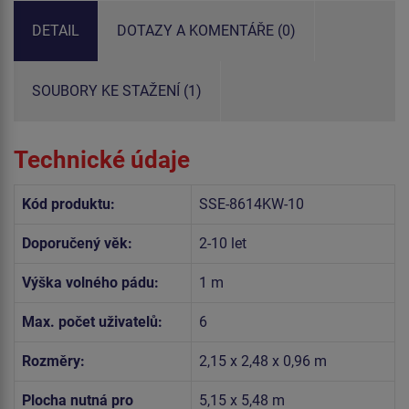
DETAIL
DOTAZY A KOMENTÁŘE (0)
SOUBORY KE STAŽENÍ (1)
Technické údaje
Kód produktu:
SSE-8614KW-10
Doporučený věk:
2-10 let
Výška volného pádu:
1 m
Max. počet uživatelů:
6
Rozměry:
2,15 x 2,48 x 0,96 m
Plocha nutná pro
5,15 x 5,48 m