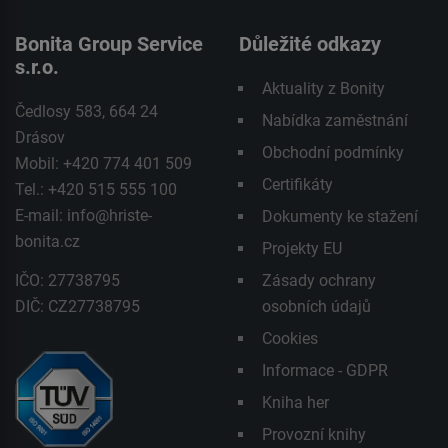
Bonita Group Service
Důležité odkazy
s.r.o.
Aktuality z Bonity
Čedlosy 583, 664 24
Nabídka zaměstnání
Drásov
Obchodní podmínky
Mobil: +420 774 401 509
Certifikáty
Tel.: +420 515 555 100
E-mail:
info@hriste-
Dokumenty ke stažení
bonita.cz
Projekty EU
IČO: 27738795
Zásady ochrany
DIČ: CZ27738795
osobních údajů
Cookies
Informace - GDPR
Kniha her
Provozní knihy