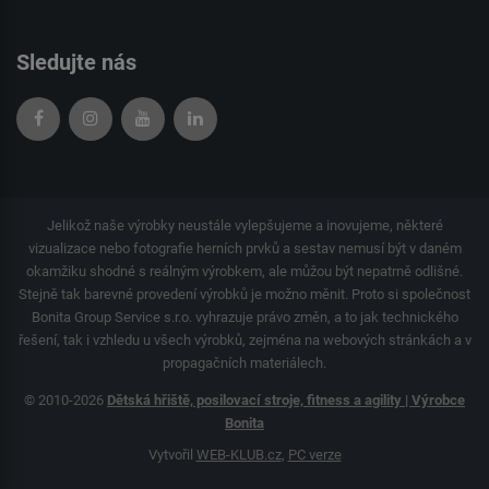
Sledujte nás
Jelikož naše výrobky neustále vylepšujeme a inovujeme, některé
vizualizace nebo fotografie herních prvků a sestav nemusí být v daném
okamžiku shodné s reálným výrobkem, ale můžou být nepatrně odlišné.
Stejně tak barevné provedení výrobků je možno měnit. Proto si společnost
Bonita Group Service s.r.o. vyhrazuje právo změn, a to jak technického
řešení, tak i vzhledu u všech výrobků, zejména na webových stránkách a v
propagačních materiálech.
© 2010-2026
Dětská hřiště, posilovací stroje, fitness a agility | Výrobce
Bonita
Vytvořil
WEB-KLUB.cz
,
PC verze