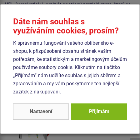
HPL (vysokotlaký laminát opatřený protiskluzem, který se
vyznačuje vysokou barevnou stálostí, odolností proti
Dáte nám souhlas s
poškrábání a odolností proti vodě). Horolezecké chyty jsou
vyrobeny z polyesteru, to zaručuje dlouhou životnost,
využíváním cookies, prosím?
stálobarevnost i šetrný povrch pro kůži na rukou. Veškerý
K správnému fungování vašeho oblíbeného e-
spojovací materiál je pozinkovaný nebo nerezový.
shopu, k přizpůsobení obsahu stránek vašim
potřebám, ke statistickým a marketingovým účelům
Podobné
zboží
používáme soubory cookie. Kliknutím na tlačítko
„Přijímám“ nám udělíte souhlas s jejich sběrem a
Produkt - SSE-8614K-10
Produkt - SSE-8507K-10
zpracováním a my vám poskytneme ten nejlepší
Šplhací sestava -
Šplhací sestava -
zážitek z nakupování.
celokovová
celokovová
Nastavení
Přijímám