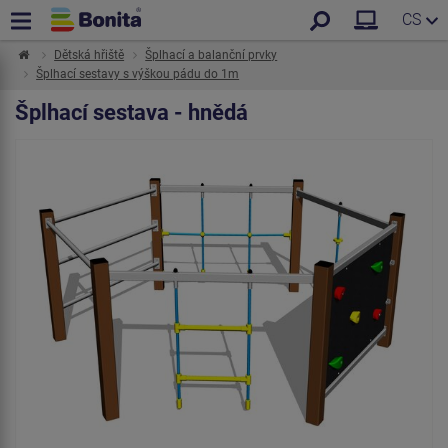
CS
Dětská hřiště
Šplhací a balanční prvky
Šplhací sestavy s výškou pádu do 1m
Šplhací sestava - hnědá