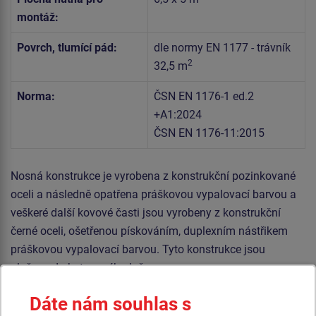
montáž:
Povrch, tlumící pád:
dle normy EN 1177 - trávník
2
32,5 m
Norma:
ČSN EN 1176-1 ed.2
+A1:2024
ČSN EN 1176-11:2015
Nosná konstrukce je vyrobena z konstrukční pozinkované
oceli a následně opatřena práškovou vypalovací barvou a
veškeré další kovové časti jsou vyrobeny z konstrukční
černé oceli, ošetřenou pískováním, duplexním nástřikem
práškovou vypalovací barvou. Tyto konstrukce jsou
uloženy do betonového lože.
Veškerý spojovací materiál je pozinkovaný nebo nerezový.
Dáte nám souhlas s