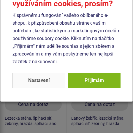
využíváním cookies, prosím?
Podobné
zboží
K správnému fungování vašeho oblíbeného e-
shopu, k přizpůsobení obsahu stránek vašim
Produkt - SSE-8614K-10
Produkt - SSE-8507K-10
potřebám, ke statistickým a marketingovým účelům
Šplhací sestava -
Šplhací sestava -
používáme soubory cookie. Kliknutím na tlačítko
celokovová
celokovová
„Přijímám“ nám udělíte souhlas s jejich sběrem a
zpracováním a my vám poskytneme ten nejlepší
zážitek z nakupování.
Nastavení
Přijímám
Cena na dotaz
Cena na dotaz
Lezecká stěna, šplhací síť,
Lanový žebřík, lezecká stěna,
žebřiny, hrazda, šplhací lano.
šplhací síť, žebřiny, hrazda.