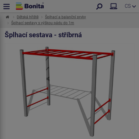
CS
Dětská hřiště
Šplhací a balanční prvky
Šplhací sestavy s výškou pádu do 1m
Šplhací sestava - stříbrná