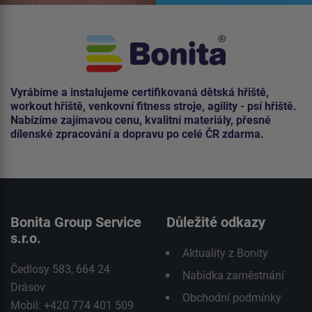
Vyrábíme a instalujeme certifikovaná dětská hřiště,
workout hřiště, venkovní fitness stroje, agility - psí hřiště.
Nabízíme zajímavou cenu, kvalitní materiály, přesné
dílenské zpracování a dopravu po celé ČR zdarma.
Bonita Group Service
Důležité odkazy
s.r.o.
Aktuality z Bonity
Čedlosy 583, 664 24
Nabídka zaměstnání
Drásov
Obchodní podmínky
Mobil: +420 774 401 509