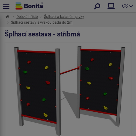
CS
Dětská hřiště
Šplhací a balanční prvky
Šplhací sestavy s výškou pádu do 2m
Šplhací sestava - stříbrná