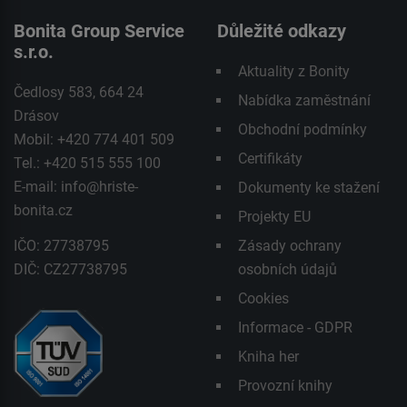
Bonita Group Service
Důležité odkazy
s.r.o.
Aktuality z Bonity
Čedlosy 583, 664 24
Nabídka zaměstnání
Drásov
Obchodní podmínky
Mobil: +420 774 401 509
Certifikáty
Tel.: +420 515 555 100
E-mail:
info@hriste-
Dokumenty ke stažení
bonita.cz
Projekty EU
IČO: 27738795
Zásady ochrany
DIČ: CZ27738795
osobních údajů
Cookies
Informace - GDPR
Kniha her
Provozní knihy