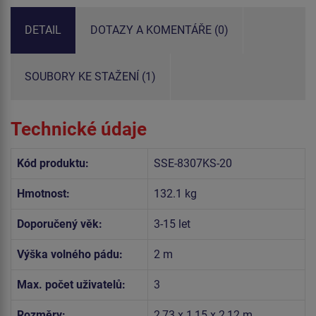
DETAIL
DOTAZY A KOMENTÁŘE (0)
SOUBORY KE STAŽENÍ (1)
Technické údaje
Kód produktu:
SSE-8307KS-20
Hmotnost:
132.1 kg
Doporučený věk:
3-15 let
Výška volného pádu:
2 m
Max. počet uživatelů:
3
Rozměry:
2,73 x 1,15 x 2,12 m