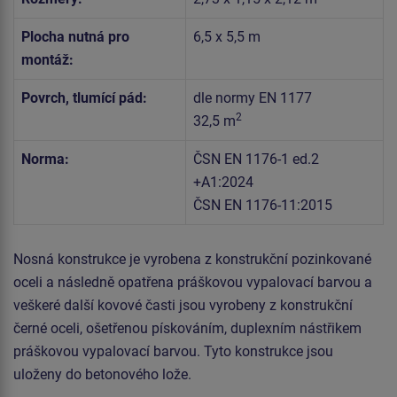
Plocha nutná pro
6,5 x 5,5 m
montáž:
Povrch, tlumící pád:
dle normy EN 1177
2
32,5 m
Norma:
ČSN EN 1176-1 ed.2
+A1:2024
ČSN EN 1176-11:2015
Nosná konstrukce je vyrobena z konstrukční pozinkované
oceli a následně opatřena práškovou vypalovací barvou a
veškeré další kovové časti jsou vyrobeny z konstrukční
černé oceli, ošetřenou pískováním, duplexním nástřikem
práškovou vypalovací barvou. Tyto konstrukce jsou
uloženy do betonového lože.