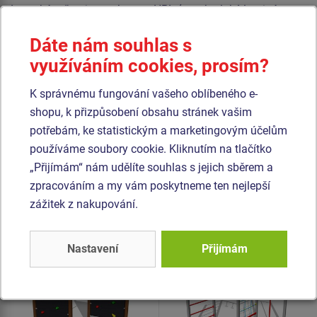
Lezecká stěna je vyrobena z HPL (vysokotlaký laminát
opatřený protiskluzem, který se vyznačuje vysokou
Dáte nám souhlas s
barevnou stálostí, odolností proti poškrábání a odolností
využíváním cookies, prosím?
proti vodě). Horolezecké chyty jsou vyrobeny z polyesteru,
to zaručuje dlouhou životnost, stálobarevnost i šetrný
K správnému fungování vašeho oblíbeného e-
povrch pro kůži na rukou. Veškerý spojovací materiál je
shopu, k přizpůsobení obsahu stránek vašim
pozinkovaný nebo nerezový.
potřebám, ke statistickým a marketingovým účelům
používáme soubory cookie. Kliknutím na tlačítko
Podobné
zboží
„Přijímám“ nám udělíte souhlas s jejich sběrem a
zpracováním a my vám poskytneme ten nejlepší
Produkt - SSE-8307K-20
Produkt - SSE-8410K-20
zážitek z nakupování.
Šplhací sestava -
Šplhací sestava -
celokovová
celokovová
Nastavení
Přijímám
Novinka
Novinka