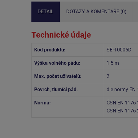
DETAIL
DOTAZY A KOMENTÁŘE (0)
Technické údaje
Kód produktu:
SEH-0006D
Výška volného pádu:
1.5 m
Max. počet uživatelů:
2
Povrch, tlumící pád:
dle normy EN
Norma:
ČSN EN 1176-
ČSN EN 1176-