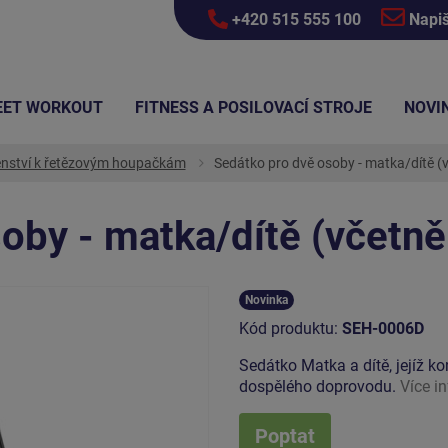
+420 515 555 100
Napi
EET WORKOUT
FITNESS A POSILOVACÍ STROJE
NOVI
enství k řetězovým houpačkám
Sedátko pro dvě osoby - matka/dítě (v
oby - matka/dítě (včetně
Novinka
Kód produktu:
SEH-0006D
Sedátko Matka a dítě, jejíž k
dospělého doprovodu.
Více i
Poptat