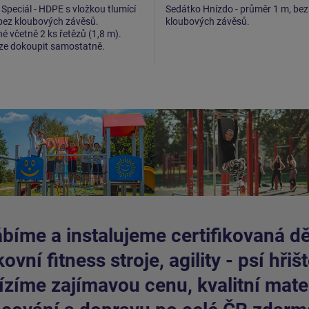
Speciál - HDPE s vložkou tlumící
Sedátko Hnízdo - průměr 1 m, bez
bez kloubových závěsů.
kloubových závěsů.
 včetně 2 ks řetězů (1,8 m).
lze dokoupit samostatně.
bíme a instalujeme certifikovaná dět
ovní fitness stroje, agility - psí hřišt
zíme zajímavou cenu, kvalitní mater