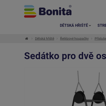
DĚTSKÁ HŘIŠTĚ
STR
Dětská hřiště
Řetězové houpačky
Přísluš
Sedátko pro dvě os