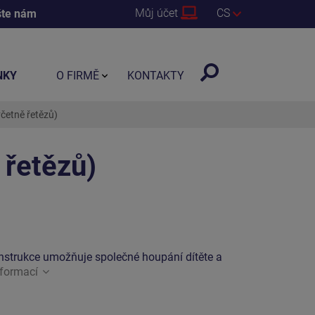
Můj účet
CS
šte nám
NKY
O FIRMĚ
KONTAKTY
četně řetězů)
 řetězů)
onstrukce umožňuje společné houpání dítěte a
nformací