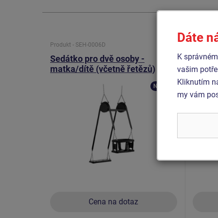
Dáte n
Produkt - SEH-0006D
Produkt 
K správnému
Sedátko pro dvě osoby -
Sedátk
matka/dítě (včetně řetězů)
řetězů
vašim potře
Kliknutím n
Novinka
my vám posk
Cena na dotaz