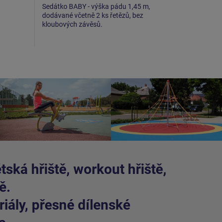
Sedátko BABY - výška pádu 1,45 m,
Houpačkový
dodávané včetně 2 ks řetězů, bez
cena za 1 
kloubových závěsů.
závěsu v d
délce 359 
dotaz.
ská hřiště, workout hřiště,
ě.
iály, přesné dílenské