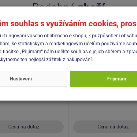
Podobné
zboží
ám souhlas s využíváním cookies, pro
- SEH-0004
Produkt - SEH-0005B
 fungování vašeho oblíbeného e-shopu, k přizpůsobení obsahu
o Inkluzivní (včetně
Sedátko Hnízdo (prům. 1 
)
závěsů)
bám, ke statistickým a marketingovým účelům používáme soubo
a tlačítko „Přijímám“ nám udělíte souhlas s jejich sběrem a zpr
ytneme ten nejlepší zážitek z nakupování.
Nastavení
Přijímám
Cena na dotaz
Cena na dotaz