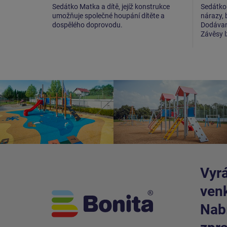
Sedátko Matka a dítě, jejíž konstrukce
Sedátko 
umožňuje společné houpání dítěte a
nárazy, 
dospělého doprovodu.
Dodávané
Závěsy 
Vyrá
venk
Nabí