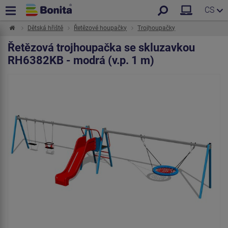
CS
Dětská hřiště
Řetězové houpačky
Trojhoupačky
Řetězová trojhoupačka se skluzavkou
RH6382KB - modrá (v.p. 1 m)