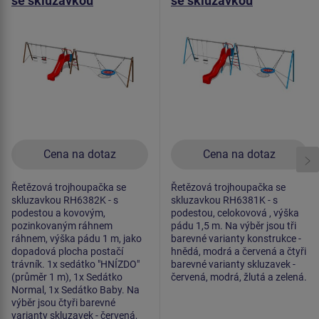
se skluzavkou
se skluzavkou
RH6382K (v.p. 1 m)
RH6381K (v.p. 1,5 m)
Cena na dotaz
Cena na dotaz
Řetězová trojhoupačka se
Řetězová trojhoupačka se
skluzavkou RH6382K - s
skluzavkou RH6381K - s
podestou a kovovým,
podestou, celokovová , výška
pozinkovaným ráhnem
pádu 1,5 m. Na výběr jsou tři
ráhnem, výška pádu 1 m, jako
barevné varianty konstrukce -
dopadová plocha postačí
hnědá, modrá a červená a čtyři
trávník. 1x sedátko "HNÍZDO"
barevné varianty skluzavek -
(průměr 1 m), 1x Sedátko
červená, modrá, žlutá a zelená.
Normal, 1x Sedátko Baby. Na
výběr jsou čtyři barevné
varianty skluzavek - červená,