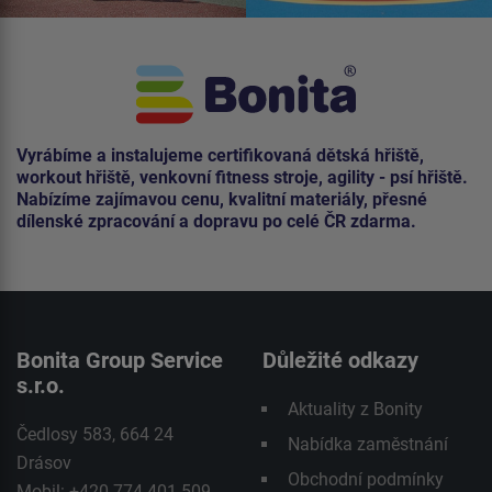
Vyrábíme a instalujeme certifikovaná dětská hřiště,
workout hřiště, venkovní fitness stroje, agility - psí hřiště.
Nabízíme zajímavou cenu, kvalitní materiály, přesné
dílenské zpracování a dopravu po celé ČR zdarma.
Bonita Group Service
Důležité odkazy
s.r.o.
Aktuality z Bonity
Čedlosy 583, 664 24
Nabídka zaměstnání
Drásov
Obchodní podmínky
Mobil: +420 774 401 509