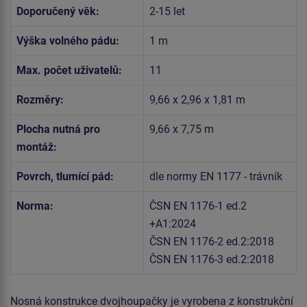
Doporučený věk:
2-15 let
Výška volného pádu:
1 m
Max. počet uživatelů:
11
Rozměry:
9,66 x 2,96 x 1,81 m
Plocha nutná pro
9,66 x 7,75 m
montáž:
Povrch, tlumící pád:
dle normy EN 1177 - trávník
Norma:
ČSN EN 1176-1 ed.2
+A1:2024
ČSN EN 1176-2 ed.2:2018
ČSN EN 1176-3 ed.2:2018
Nosná konstrukce dvojhoupačky je vyrobena z konstrukční