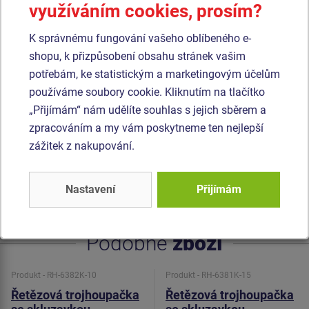
využíváním cookies, prosím?
vlákna. Závěsná lana jsou vyrobena z materiálu
HERKULES (16 mm lana z polypropylenu s vnitřním
K správnému fungování vašeho oblíbeného e-
ocelovým jádrem). Podesta je vyrobena z HPL (vysokotlaký
shopu, k přizpůsobení obsahu stránek vašim
laminát opatřený protiskluzem, který se vyznačuje vysokou
potřebám, ke statistickým a marketingovým účelům
barevnou stálostí, odolností proti poškrábání a odolností
používáme soubory cookie. Kliknutím na tlačítko
proti vodě). Sedátko Baby je vyrobeno z pryže a je
„Přijímám“ nám udělíte souhlas s jejich sběrem a
vyztuženo hliníkovou vložkou. Sedátko Normal je hliníkové,
zpracováním a my vám poskytneme ten nejlepší
obalené měkkou a pohodlnou pryží. Houpačka je
zážitek z nakupování.
zavěšena pomocí nerezových řetězů na kovovém
nosníku. Veškerý spojovací materiál je pozinkovaný nebo
Nastavení
Přijímám
nerezový.
Podobné
zboží
Produkt - RH-6382K-10
Produkt - RH-6381K-15
Řetězová trojhoupačka
Řetězová trojhoupačka