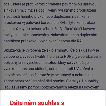
oceli, která je proti korozi chráněna povrchovou úpravou
zinkováním, čímž se docílí velmi výrazného prodloužení
životnosti herního prvku nebo duplexním nástřikem
práškovou vypalovací barvou dle RAL. Tyto konstrukce
jsou uloženy do betonového lože. Veškeré další kovové
prvky jsou také upravovány zinkováním nebo duplexním
nástřikem práškovou vypalovací barvou dle RAL.
Skluzavka je vyrobena ze sklolaminátu. Čelo skluzavky je
vyrobeno z vysoce kvalitního plastu HDPE (celoprobarvený
polyethylen s vysokou hustotou, který se vyznačuje
vysokou barevnou stálostí, odolnosti proti UV záření a
hlavně bezpečností, protože je nelámavý a nehrozí tak
žádné nebezpečí zranění dětí ostrými úlomky). Houpačky
jsou zavěšeny pomocí pozinkovaných řetězů na kovovém
nosníku. Houpačky jsou zavěšeny pomocí nerezových
řetězů na kovovém nosníku. Sedátko „Hnízdo” je
Dáte nám souhlas s
vyrobeno z polypropylenového lana z vysokopevnostního