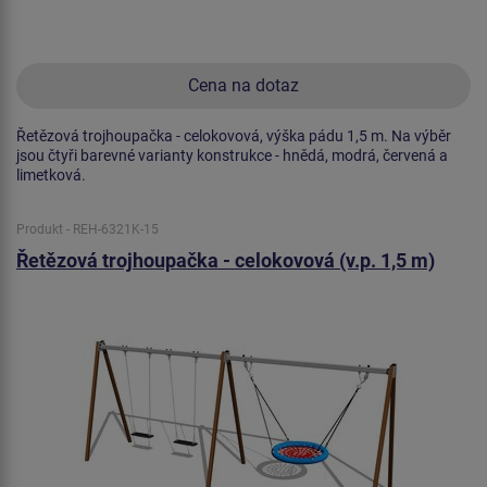
Cena na dotaz
Řetězová trojhoupačka - celokovová, výška pádu 1,5 m. Na výběr
jsou čtyři barevné varianty konstrukce - hnědá, modrá, červená a
limetková.
Produkt - REH-6321K-15
Řetězová trojhoupačka - celokovová (v.p. 1,5 m)