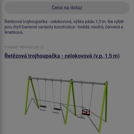
Cena na dotaz
Řetězová trojhoupačka - celokovová, výška pádu 1,5 m. Na výběr
jsou čtyři barevné varianty konstrukce - hnědá, modrá, červená a
limetková.
Produkt - REH-6312K-15
Řetězová trojhoupačka - celokovová (v.p. 1,5 m)