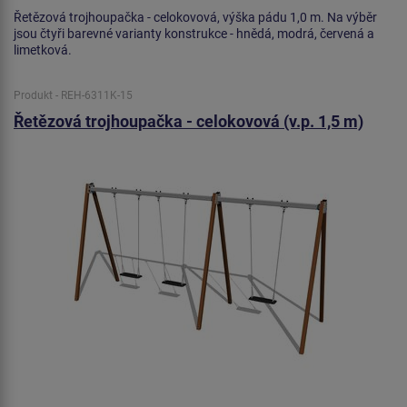
Řetězová trojhoupačka - celokovová, výška pádu 1,0 m. Na výběr
jsou čtyři barevné varianty konstrukce - hnědá, modrá, červená a
limetková.
Produkt - REH-6311K-15
Řetězová trojhoupačka - celokovová (v.p. 1,5 m)