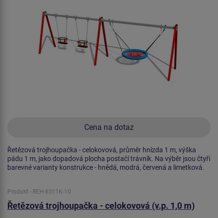
Cena na dotaz
Řetězová trojhoupačka - celokovová, průměr hnízda 1 m, výška
pádu 1 m, jako dopadová plocha postačí trávník. Na výběr jsou čtyři
barevné varianty konstrukce - hnědá, modrá, červená a limetková.
Produkt - REH-6311K-10
Řetězová trojhoupačka - celokovová (v.p. 1,0 m)