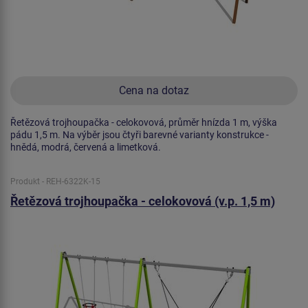
Cena na dotaz
Řetězová trojhoupačka - celokovová, průměr hnízda 1 m, výška
pádu 1,5 m. Na výběr jsou čtyři barevné varianty konstrukce -
hnědá, modrá, červená a limetková.
Produkt - REH-6322K-15
Řetězová trojhoupačka - celokovová (v.p. 1,5 m)