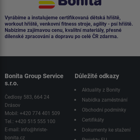
Vyrábíme a instalujeme certifikovaná dětská hřiště,
workout hřiště, venkovní fitness stroje, agility - psí hřiště.
Nabízíme zajímavou cenu, kvalitní materiály, přesné
dílenské zpracování a dopravu po celé ČR zdarma.
Bonita Group Service
Důležité odkazy
s.r.o.
Aktuality z Bonity
Čedlosy 583, 664 24
Nabídka zaměstnání
Drásov
Obchodní podmínky
Mobil: +420 774 401 509
Certifikáty
Tel.: +420 515 555 100
E-mail:
info@hriste-
Dokumenty ke stažení
bonita.cz
Projekty EU