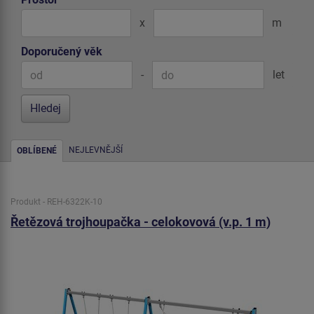
x
m
Doporučený věk
-
let
NEJLEVNĚJŠÍ
OBLÍBENÉ
Produkt - REH-6322K-10
Řetězová trojhoupačka - celokovová (v.p. 1 m)