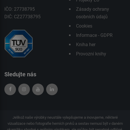
IČO: 27738795
Zásady ochrany
DIČ: CZ27738795
osobních údajů
Cookies
Informace - GDPR
Kniha her
Provozní knihy
Sledujte nás
Jelikož naše výrobky neustále vylepšujeme a inovujeme, některé
vizualizace nebo fotografie herních prvků a sestav nemusí být v daném
okamžiku shodné s reálným výrobkem, ale můžou být nepatrně odlišné.