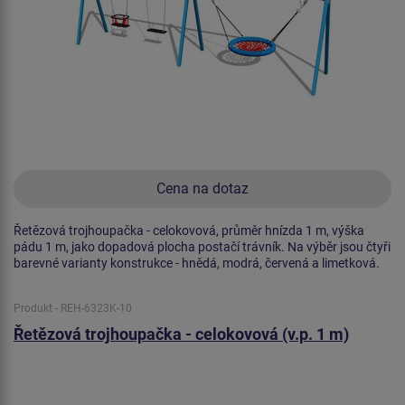
Cena na dotaz
Řetězová trojhoupačka - celokovová, průměr hnízda 1 m, výška
pádu 1 m, jako dopadová plocha postačí trávník. Na výběr jsou čtyři
barevné varianty konstrukce - hnědá, modrá, červená a limetková.
Produkt - REH-6323K-10
Řetězová trojhoupačka - celokovová (v.p. 1 m)