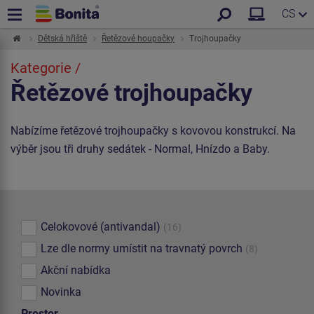
CS
Dětská hřiště
Řetězové houpačky
Trojhoupačky
Kategorie /
Řetězové trojhoupačky
Nabízíme řetězové trojhoupačky s kovovou konstrukcí. Na
výběr jsou tři druhy sedátek - Normal, Hnízdo a Baby.
Celokovové (antivandal)
(16)
Lze dle normy umístit na travnatý povrch
(8)
Akční nabídka
Novinka
Prostor