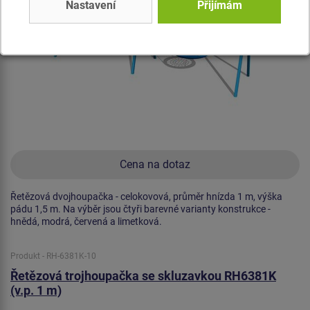
Nastavení
Přijímám
Cena na dotaz
Řetězová dvojhoupačka - celokovová, průměr hnízda 1 m, výška
pádu 1,5 m. Na výběr jsou čtyři barevné varianty konstrukce -
hnědá, modrá, červená a limetková.
Produkt - RH-6381K-10
Řetězová trojhoupačka se skluzavkou RH6381K
(v.p. 1 m)