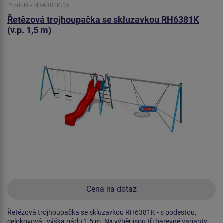
Produkt - RH-6381K-15
Řetězová trojhoupačka se skluzavkou RH6381K
(v.p. 1,5 m)
Cena na dotaz
Řetězová trojhoupačka se skluzavkou RH6381K - s podestou,
celokovová , výška pádu 1,5 m. Na výběr jsou tři barevné varianty