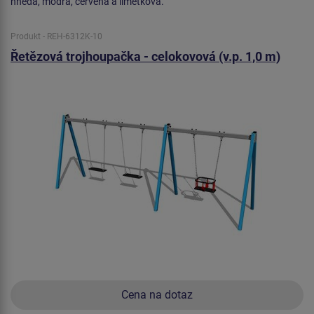
hnědá, modrá, červená a limetková.
Produkt - REH-6312K-10
Řetězová trojhoupačka - celokovová (v.p. 1,0 m)
Cena na dotaz