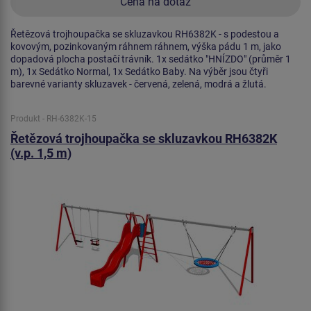
Cena na dotaz
Řetězová trojhoupačka se skluzavkou RH6382K - s podestou a
kovovým, pozinkovaným ráhnem ráhnem, výška pádu 1 m, jako
dopadová plocha postačí trávník. 1x sedátko "HNÍZDO" (průměr 1
m), 1x Sedátko Normal, 1x Sedátko Baby. Na výběr jsou čtyři
barevné varianty skluzavek - červená, zelená, modrá a žlutá.
Produkt - RH-6382K-15
Řetězová trojhoupačka se skluzavkou RH6382K
(v.p. 1,5 m)