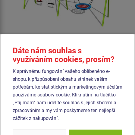
Dáte nám souhlas s
Cena na dotaz
využíváním cookies, prosím?
Řetězová trojhoupačka - celokovová, průměr hnízda 1 m, výška
K správnému fungování vašeho oblíbeného e-
pádu 1,5 m. Na výběr jsou čtyři barevné varianty konstrukce -
shopu, k přizpůsobení obsahu stránek vašim
hnědá, modrá, červená a limetková.
potřebám, ke statistickým a marketingovým účelům
používáme soubory cookie. Kliknutím na tlačítko
Produkt - REH-6323K-15
„Přijímám“ nám udělíte souhlas s jejich sběrem a
Řetězová trojhoupačka - celokovová (v.p. 1,5 m)
zpracováním a my vám poskytneme ten nejlepší
zážitek z nakupování.