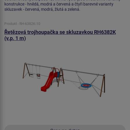
konstrukce - hnědá, modrá a červená a čtyři barevné varianty
skluzavek - červená, modrá, žlutá a zelená.
Produkt - RH-6382K-10
Řetězová trojhoupačka se skluzavkou RH6382K
(v.p. 1 m)