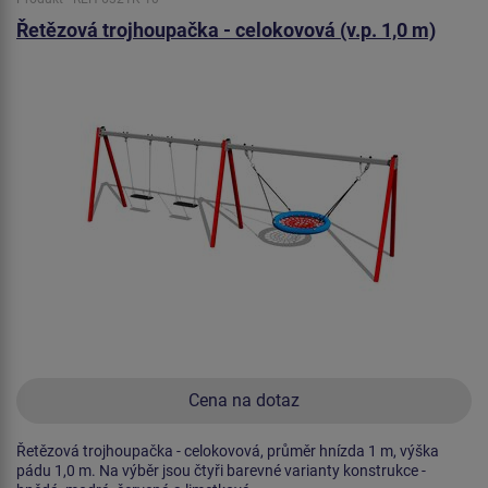
Řetězová trojhoupačka - celokovová (v.p. 1,0 m)
Cena na dotaz
Řetězová trojhoupačka - celokovová, průměr hnízda 1 m, výška
pádu 1,0 m. Na výběr jsou čtyři barevné varianty konstrukce -