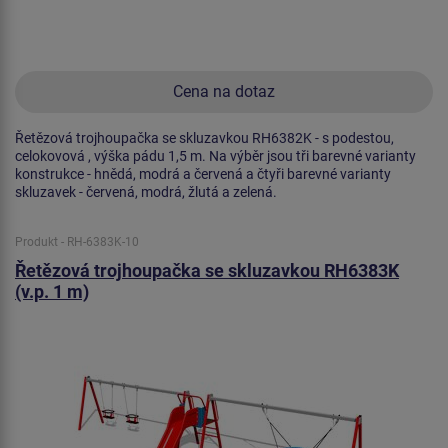
Cena na dotaz
Řetězová trojhoupačka se skluzavkou RH6382K - s podestou,
celokovová , výška pádu 1,5 m. Na výběr jsou tři barevné varianty
konstrukce - hnědá, modrá a červená a čtyři barevné varianty
skluzavek - červená, modrá, žlutá a zelená.
Produkt - RH-6383K-10
Řetězová trojhoupačka se skluzavkou RH6383K
(v.p. 1 m)