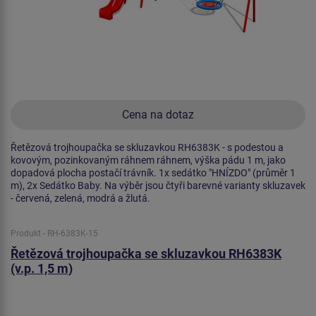
Cena na dotaz
Řetězová trojhoupačka se skluzavkou RH6383K - s podestou a
kovovým, pozinkovaným ráhnem ráhnem, výška pádu 1 m, jako
dopadová plocha postačí trávník. 1x sedátko "HNÍZDO" (průměr 1
m), 2x Sedátko Baby. Na výběr jsou čtyři barevné varianty skluzavek
- červená, zelená, modrá a žlutá.
Produkt - RH-6383K-15
Řetězová trojhoupačka se skluzavkou RH6383K
(v.p. 1,5 m)