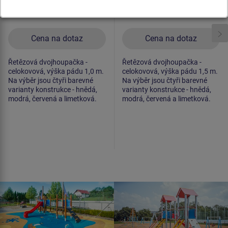
Cena na dotaz
Cena na dotaz
Řetězová dvojhoupačka -
Řetězová dvojhoupačka -
celokovová, výška pádu 1,0 m.
celokovová, výška pádu 1,5 m.
Na výběr jsou čtyři barevné
Na výběr jsou čtyři barevné
varianty konstrukce - hnědá,
varianty konstrukce - hnědá,
modrá, červená a limetková.
modrá, červená a limetková.