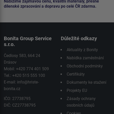
Nabízíme zajímavou cenu, kvalitní materiály, přesné
dílenské zpracování a dopravu po celé ČR zdarma.
Bonita Group Service
Důležité odkazy
s.r.o.
Aktuality z Bonity
Čedlosy 583, 664 24
Nabídka zaměstnání
Drásov
Obchodní podmínky
Mobil: +420 774 401 509
Certifikáty
Tel.: +420 515 555 100
E-mail:
info@hriste-
Dokumenty ke stažení
bonita.cz
Projekty EU
IČO: 27738795
Zásady ochrany
DIČ: CZ27738795
osobních údajů
Cookies