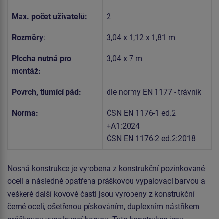
Max. počet uživatelů:
2
Rozměry:
3,04 x 1,12 x 1,81 m
Plocha nutná pro
3,04 x 7 m
montáž:
Povrch, tlumící pád:
dle normy EN 1177 - trávník
Norma:
ČSN EN 1176-1 ed.2
+A1:2024
ČSN EN 1176-2 ed.2:2018
Nosná konstrukce je vyrobena z konstrukční pozinkované
oceli a následně opatřena práškovou vypalovací barvou a
veškeré další kovové časti jsou vyrobeny z konstrukční
černé oceli, ošetřenou pískováním, duplexním nástřikem