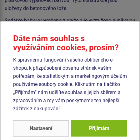
práškovou vypalovací barvou. Tyto konstrukce jsou
uloženy do betonového lože.
Sedátko baby je vyrobeno z pryže a je vyztuženo hliníkovou
vložkou. Houpačka je zavěšena pomocí nerezových
řetězů na kovovém nosníku. Veškerý spojovací materiál je
Dáte nám souhlas s
pozinkovaný nebo nerezový.
využíváním cookies, prosím?
K správnému fungování vašeho oblíbeného e-
Podobné
zboží
shopu, k přizpůsobení obsahu stránek vašim
potřebám, ke statistickým a marketingovým účelům
Produkt - REH-6213K-10
Produkt - REH-6213K-15
používáme soubory cookie. Kliknutím na tlačítko
Řetězová dvojhoupačka
Řetězová dvojhoupačka
„Přijímám“ nám udělíte souhlas s jejich sběrem a
- celokovová (v.p. 1,0
- celokovová (v.p. 1,5
zpracováním a my vám poskytneme ten nejlepší
m)
m)
zážitek z nakupování.
Nastavení
Přijímám