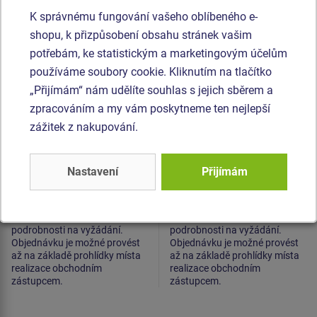
500x500x50 mm (rastr
500x500x55 mm (rastr
K správnému fungování vašeho oblíbeného e-
15 mm, černá, 1,0m)
28 mm, černá, 1,5m)
shopu, k přizpůsobení obsahu stránek vašim
potřebám, ke statistickým a marketingovým účelům
používáme soubory cookie. Kliknutím na tlačítko
„Přijímám“ nám udělíte souhlas s jejich sběrem a
zpracováním a my vám poskytneme ten nejlepší
zážitek z nakupování.
Cena na dotaz
Cena na dotaz
Nastavení
Přijímám
Cena a hmotnost jsou uvedeny
Cena a hmotnost jsou uvedeny
za 1 m2 dlažby. Nabízíme
za 1 m2 dlažby. Nabízíme
různé druhy odborné montáže,
různé druhy odborné montáže,
podrobnosti na vyžádání.
podrobnosti na vyžádání.
Objednávku je možné provést
Objednávku je možné provést
až na základě prohlídky místa
až na základě prohlídky místa
realizace obchodním
realizace obchodním
zástupcem.
zástupcem.