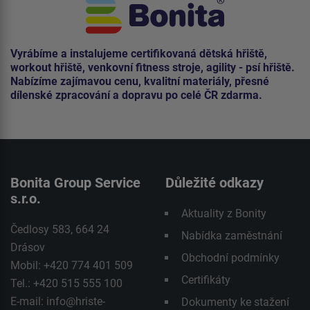
Vyrábíme a instalujeme certifikovaná dětská hřiště,
workout hřiště, venkovní fitness stroje, agility - psí hřiště.
Nabízíme zajímavou cenu, kvalitní materiály, přesné
dílenské zpracování a dopravu po celé ČR zdarma.
Bonita Group Service
Důležité odkazy
s.r.o.
Aktuality z Bonity
Čedlosy 583, 664 24
Nabídka zaměstnání
Drásov
Obchodní podmínky
Mobil: +420 774 401 509
Certifikáty
Tel.: +420 515 555 100
E-mail:
info@hriste-
Dokumenty ke stažení