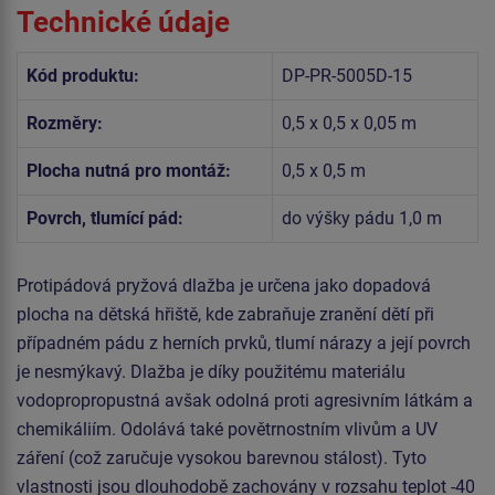
Technické údaje
Kód produktu:
DP-PR-5005D-15
Rozměry:
0,5 x 0,5 x 0,05 m
Plocha nutná pro montáž:
0,5 x 0,5 m
Povrch, tlumící pád:
do výšky pádu 1,0 m
Protipádová pryžová dlažba je určena jako dopadová
plocha na dětská hřiště, kde zabraňuje zranění dětí při
případném pádu z herních prvků, tlumí nárazy a její povrch
je nesmýkavý. Dlažba je díky použitému materiálu
vodopropropustná avšak odolná proti agresivním látkám a
chemikáliím. Odolává také povětrnostním vlivům a UV
záření (což zaručuje vysokou barevnou stálost). Tyto
vlastnosti jsou dlouhodobě zachovány v rozsahu teplot -40