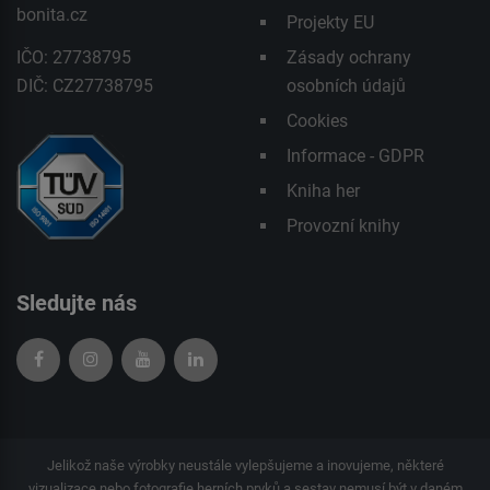
bonita.cz
Projekty EU
IČO: 27738795
Zásady ochrany
DIČ: CZ27738795
osobních údajů
Cookies
Informace - GDPR
Kniha her
Provozní knihy
Sledujte nás
Jelikož naše výrobky neustále vylepšujeme a inovujeme, některé
vizualizace nebo fotografie herních prvků a sestav nemusí být v daném