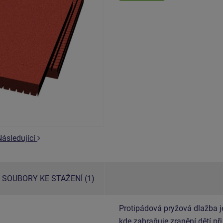
Následující
SOUBORY KE STAŽENÍ (1)
Protipádová pryžová dlažba j
kde zabraňuje zranění dětí př