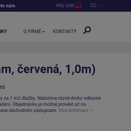
Můj účet
CS
šte nám
NKY
O FIRMĚ
KONTAKTY
m, červená, 1,0m)
15
y za 1 m2 dlažby. Nabízíme různé druhy odborné
ádání. Objednávku je možné provést až na
lizace obchodním zástupcem.
Více informací