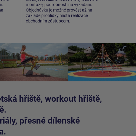
í.
montáže, podrobnosti na vyžádání.
montáže, p
na
Objednávku je možné provést až na
Objednávku
základě prohlídky místa realizace
základě pro
obchodním zástupcem.
obchodním
ská hřiště, workout hřiště,
ě.
iály, přesné dílenské
a.