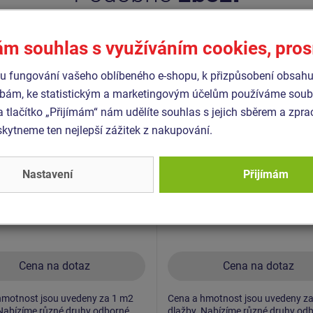
- DP-PR-3010G-15
Produkt - DP-PR-3010R-15
ám souhlas s využíváním cookies, pro
vá dlažba 1000x1000x30
Pryžová dlažba 1000x10
str 15 mm, zelená, 0,6m)
mm (rastr 15 mm, červen
 fungování vašeho oblíbeného e-shopu, k přizpůsobení obsahu
0.6m)
bám, ke statistickým a marketingovým účelům používáme soubo
a tlačítko „Přijímám“ nám udělíte souhlas s jejich sběrem a zpr
ytneme ten nejlepší zážitek z nakupování.
Nastavení
Přijímám
Cena na dotaz
Cena na dotaz
hmotnost jsou uvedeny za 1 m2
Cena a hmotnost jsou uvedeny z
 Nabízíme různé druhy odborné
dlažby. Nabízíme různé druhy od