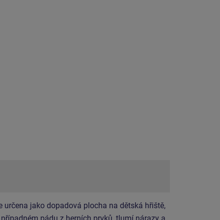
e určena jako dopadová plocha na dětská hřiště,
i případném pádu z herních prvků, tlumí nárazy a