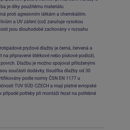
žba je díky použitému materiálu
á proti agresivním látkám a chemikáliím.
livům a UV záření (což zaručuje vysokou
tnosti jsou dlouhodobě zachovány v rozsahu
rotipádové pryžové dlažby je černá, červená a
t na připravené štěrkové nebo pískové podloží,
ý povrch. Dlažbu je možno spojovat přiloženými
jsou součástí dodávky, tloušťka dlažby od 30
rtifikovány podle normy ČSN EN 1177 u
ečnosti TUV SÜD CZECH a mají platné evropské
 v případě potřeby při montáži řezat na potřebné