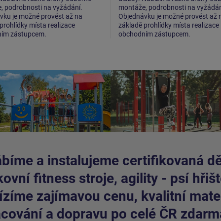
, podrobnosti na vyžádání.
montáže, podrobnosti na vyžádán
vku je možné provést až na
Objednávku je možné provést až 
prohlídky místa realizace
základě prohlídky místa realizace
ím zástupcem.
obchodním zástupcem.
bíme a instalujeme certifikovaná dět
ovní fitness stroje, agility - psí hřišt
zíme zajímavou cenu, kvalitní mater
cování a dopravu po celé ČR zdarm