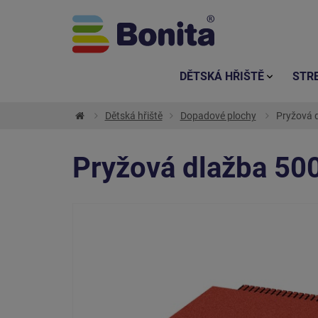
DĚTSKÁ HŘIŠTĚ
STR
Dětská hřiště
Dopadové plochy
Pryžová 
Pryžová dlažba 50