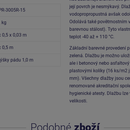
její povrch je nesmýkavý. Dla
PR-3005R-15
vodopropropustná avšak odoln
Odolává také povětrnostním v
 kg
barevnou stálost). Tyto vlas
x 0,5 x 0,03 m
teplot -40 až + 110 °C.
x 0,5 m
Základní barevné provedení p
zelená. Dlažbu je možno uloži
výšky pádu 1,0 m
ale i betonový nebo asfaltov
plastovými kolíky (16 ks/m2 
mm). Všechny dlažby jsou ce
renomované akreditační spol
hygienické atesty. Dlažbu lze
velikosti.
Podobné
zboží