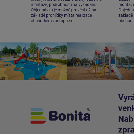
montáže, podrobnosti na vyžádání.
montáže
Objednávku je možné provést až na
Objedná
základě prohlídky místa realizace
základě 
obchodním zástupcem.
obchodn
Vyrá
venk
Nabí
zpra