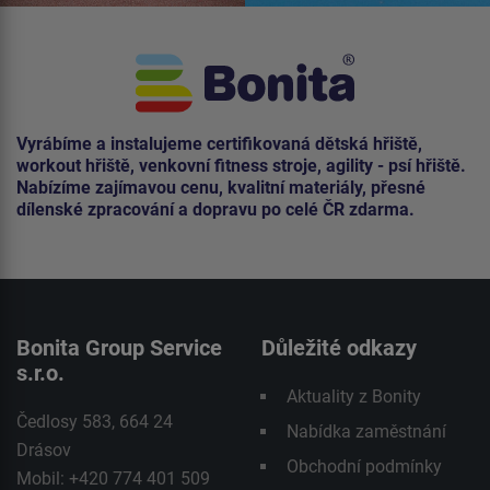
Vyrábíme a instalujeme certifikovaná dětská hřiště,
workout hřiště, venkovní fitness stroje, agility - psí hřiště.
Nabízíme zajímavou cenu, kvalitní materiály, přesné
dílenské zpracování a dopravu po celé ČR zdarma.
Bonita Group Service
Důležité odkazy
s.r.o.
Aktuality z Bonity
Čedlosy 583, 664 24
Nabídka zaměstnání
Drásov
Obchodní podmínky
Mobil: +420 774 401 509