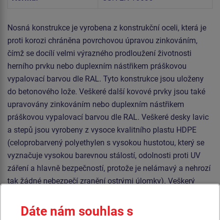
Nosná konstrukce je vyrobena z konstrukční oceli, která je
proti korozi chráněna povrchovou úpravou zinkováním,
čímž se docílí velmi výrazného prodloužení životnosti
herního prvku nebo duplexním nástřikem práškovou
vypalovací barvou dle RAL. Tyto konstrukce jsou uloženy
do betonového lože. Veškeré další kovové prvky jsou také
upravovány zinkováním nebo duplexním nástřikem
práškovou vypalovací barvou dle RAL. Veškeré desky lavic
a stepů jsou vyrobeny z vysoce kvalitního plastu HDPE
(celoprobarvený polyethylen s vysokou hustotou, který se
vyznačuje vysokou barevnou stálostí, odolnosti proti UV
záření a hlavně bezpečností, protože je nelámavý a nehrozí
tak žádné nebezpečí zranění ostrými úlomky). Veškerý
spojovací materiál je pozinkovaný nebo nerezový.
Dáte nám souhlas s