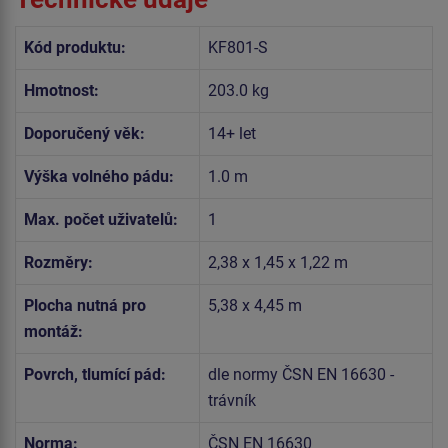
Kód produktu:
KF801-S
Hmotnost:
203.0 kg
Doporučený věk:
14+ let
Výška volného pádu:
1.0 m
Max. počet uživatelů:
1
Rozměry:
2,38 x 1,45 x 1,22 m
Plocha nutná pro
5,38 x 4,45 m
montáž:
Povrch, tlumící pád:
dle normy ČSN EN 16630 -
trávník
Norma:
ČSN EN 16630