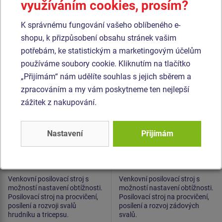
Podobné
zboží
využíváním cookies, prosím?
K správnému fungování vašeho oblíbeného e-
Produkt - KF801-S
Produkt - KF804-S
shopu, k přizpůsobení obsahu stránek vašim
Posilovací stroj KF801-
Posilovací stroj KF804-
S Posilovač prsních
S Veslování
potřebám, ke statistickým a marketingovým účelům
svalů
používáme soubory cookie. Kliknutím na tlačítko
„Přijímám“ nám udělíte souhlas s jejich sběrem a
zpracováním a my vám poskytneme ten nejlepší
zážitek z nakupování.
Nastavení
Přijímám
Cena na dotaz
Cena na dotaz
Venkovní posilovací stroj s
Venkovní posilovací stroj s
možností nastavení obtížnosti.
možností nastavení obtížnosti.
Posilovací stroj na procvičení,
Posilovací stroj na procvičení,
posílení a rozvoji svalů
posílení a rozvoj zádových
hrudníku a tricepsu.
svalů.