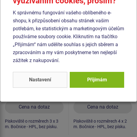
využíváním cookies, prosím?
Podobné
zboží
K správnému fungování vašeho oblíbeného e-
shopu, k přizpůsobení obsahu stránek vašim
Produkt - PIH-3030-10
Produkt - PIH-4020-10
potřebám, ke statistickým a marketingovým účelům
Pískoviště se sedáky
Pískoviště se sedáky
používáme soubory cookie. Kliknutím na tlačítko
3x3 m PIH3030
4x2 m PIH4020
„Přijímám“ nám udělíte souhlas s jejich sběrem a
zpracováním a my vám poskytneme ten nejlepší
Novinka
Novinka
zážitek z nakupování.
Nastavení
Přijímám
Cena na dotaz
Cena na dotaz
Piskoviště o rozměrech 3 x 3
Piskoviště o rozměrech 4 x 2
m. Bočnice - HPL, bez písku.
m. Bočnice - HPL, bez písku.