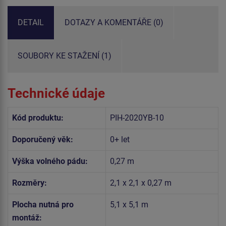
DETAIL
DOTAZY A KOMENTÁŘE (0)
SOUBORY KE STAŽENÍ (1)
Technické údaje
Kód produktu:
PIH-2020YB-10
Doporučený věk:
0+ let
Výška volného pádu:
0,27 m
Rozměry:
2,1 x 2,1 x 0,27 m
Plocha nutná pro
5,1 x 5,1 m
montáž: