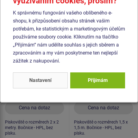
využíváním cookies, prosím?
Podobné
zboží
K správnému fungování vašeho oblíbeného e-
shopu, k přizpůsobení obsahu stránek vašim
Produkt - PIH-2020-10
Produkt - PIH-1515-10
potřebám, ke statistickým a marketingovým účelům
Pískoviště se sedáky
Pískoviště se sedáky
používáme soubory cookie. Kliknutím na tlačítko
2x2 m PIH2020
1,5x1,5 m PIH1515
„Přijímám“ nám udělíte souhlas s jejich sběrem a
zpracováním a my vám poskytneme ten nejlepší
Novinka
Novinka
zážitek z nakupování.
Nastavení
Přijímám
Cena na dotaz
Cena na dotaz
Piskoviště o rozměrech 2 x 2
Piskoviště o rozměrech 1,5 x
metry. Bočnice - HPL, bez
1,5 m. Bočnice - HPL, bez
písku.
písku.