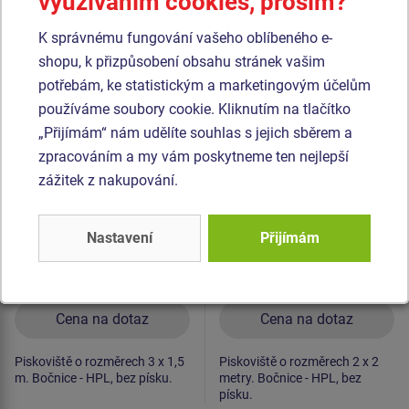
využíváním cookies, prosím?
Podobné
zboží
K správnému fungování vašeho oblíbeného e-
shopu, k přizpůsobení obsahu stránek vašim
Produkt - PIH-3015-10
Produkt - PIH-2020-10
potřebám, ke statistickým a marketingovým účelům
Pískoviště se sedáky
Pískoviště se sedáky
používáme soubory cookie. Kliknutím na tlačítko
3x1,5 m PIH3015
2x2 m PIH2020
„Přijímám“ nám udělíte souhlas s jejich sběrem a
zpracováním a my vám poskytneme ten nejlepší
Novinka
Novinka
zážitek z nakupování.
Nastavení
Přijímám
Cena na dotaz
Cena na dotaz
Piskoviště o rozměrech 3 x 1,5
Piskoviště o rozměrech 2 x 2
m. Bočnice - HPL, bez písku.
metry. Bočnice - HPL, bez
písku.