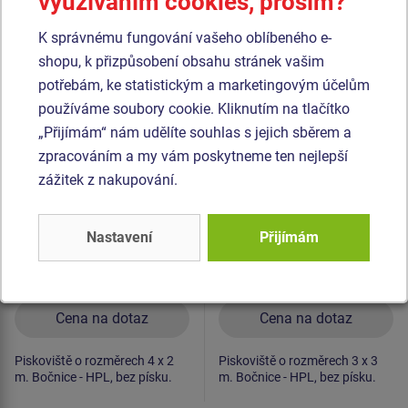
využíváním cookies, prosím?
Podobné
zboží
K správnému fungování vašeho oblíbeného e-
shopu, k přizpůsobení obsahu stránek vašim
Produkt - PIH-4020-10
Produkt - PIH-3030-10
potřebám, ke statistickým a marketingovým účelům
Pískoviště se sedáky
Pískoviště se sedáky
používáme soubory cookie. Kliknutím na tlačítko
4x2 m PIH4020
3x3 m PIH3030
„Přijímám“ nám udělíte souhlas s jejich sběrem a
zpracováním a my vám poskytneme ten nejlepší
Novinka
Novinka
zážitek z nakupování.
Nastavení
Přijímám
Cena na dotaz
Cena na dotaz
Piskoviště o rozměrech 4 x 2
Piskoviště o rozměrech 3 x 3
m. Bočnice - HPL, bez písku.
m. Bočnice - HPL, bez písku.