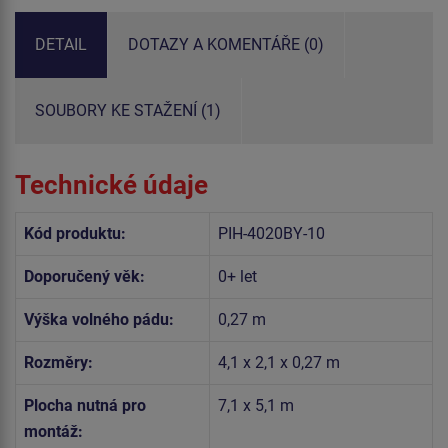
DETAIL
DOTAZY A KOMENTÁŘE (0)
SOUBORY KE STAŽENÍ (1)
Technické údaje
Kód produktu:
PIH-4020BY-10
Doporučený věk:
0+ let
Výška volného pádu:
0,27 m
Rozměry:
4,1 x 2,1 x 0,27 m
Plocha nutná pro
7,1 x 5,1 m
montáž: