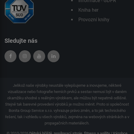
Informace - GDPR
Kniha her
Provozní knihy
Sledujte nás
Jelikož naše výrobky neustále vylepšujeme a inovujeme, některé
vizualizace nebo fotografie herních prvků a sestav nemusí být v daném
okamžiku shodné s reálným výrobkem, ale můžou být nepatrně odlišné.
Stejně tak barevné provedení výrobků je možno měnit. Proto si společnost
Bonita Group Service s.r.o. vyhrazuje právo změn, a to jak technického
řešení, tak i vzhledu u všech výrobků, zejména na webových stránkách a v
propagačních materiálech.
© 2010-2026
Dětská hřiště, posilovací stroje, fitness a agility | Výrobce