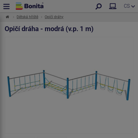
CS
Dětská hřiště
Opičí dráhy
Opičí dráha - modrá (v.p. 1 m)