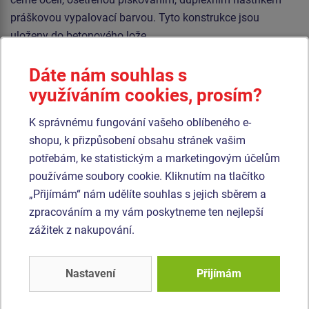
práškovou vypalovací barvou. Tyto konstrukce jsou
uloženy do betonového lože.
Lana jsou vyrobena z materiálu HERKULES (16 mm lana z
Dáte nám souhlas s
polypropylenu s vnitřním ocelovým jádrem) a jsou
využíváním cookies, prosím?
spojována plastovými spoji. Veškerý spojovací materiál je
pozinkovaný nebo nerezový.
K správnému fungování vašeho oblíbeného e-
shopu, k přizpůsobení obsahu stránek vašim
Podobné
zboží
potřebám, ke statistickým a marketingovým účelům
používáme soubory cookie. Kliknutím na tlačítko
„Přijímám“ nám udělíte souhlas s jejich sběrem a
Produkt - OPD-8401K-10
Produkt - OPD-8405K-10
zpracováním a my vám poskytneme ten nejlepší
Opičí dráha -
Opičí dráha -
celokovová (v.p. 1 m)
celokovová (v.p. 1 m)
zážitek z nakupování.
Novinka
Novinka
Nastavení
Přijímám