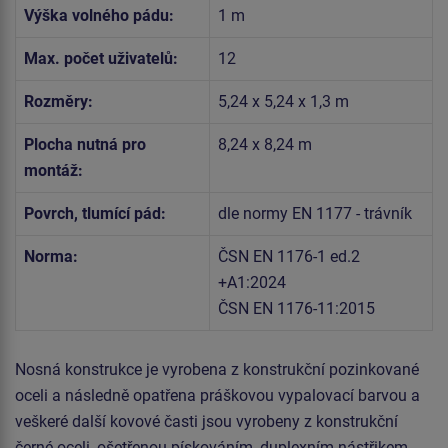
Výška volného pádu:
1 m
Max. počet uživatelů:
12
Rozměry:
5,24 x 5,24 x 1,3 m
Plocha nutná pro
8,24 x 8,24 m
montáž:
Povrch, tlumící pád:
dle normy EN 1177 - trávník
Norma:
ČSN EN 1176-1 ed.2
+A1:2024
ČSN EN 1176-11:2015
Nosná konstrukce je vyrobena z konstrukční pozinkované
oceli a následně opatřena práškovou vypalovací barvou a
veškeré další kovové časti jsou vyrobeny z konstrukční
černé oceli, ošetřenou pískováním, duplexním nástřikem