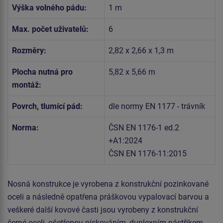
Výška volného pádu:
1 m
Max. počet uživatelů:
6
Rozměry:
2,82 x 2,66 x 1,3 m
Plocha nutná pro
5,82 x 5,66 m
montáž:
Povrch, tlumící pád:
dle normy EN 1177 - trávník
Norma:
ČSN EN 1176-1 ed.2
+A1:2024
ČSN EN 1176-11:2015
Nosná konstrukce je vyrobena z konstrukční pozinkované
oceli a následně opatřena práškovou vypalovací barvou a
veškeré další kovové časti jsou vyrobeny z konstrukční
černé oceli, ošetřenou pískováním, duplexním nástřikem