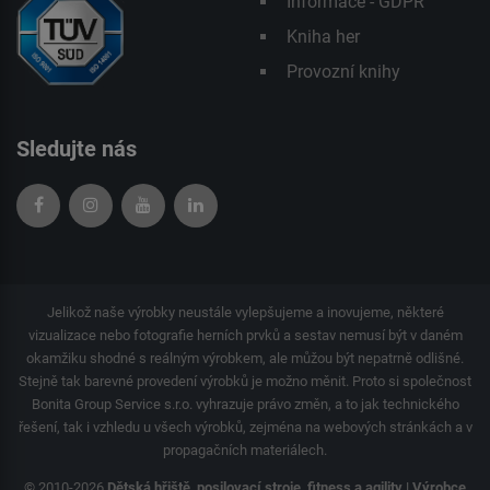
Informace - GDPR
Kniha her
Provozní knihy
Sledujte nás
Jelikož naše výrobky neustále vylepšujeme a inovujeme, některé
vizualizace nebo fotografie herních prvků a sestav nemusí být v daném
okamžiku shodné s reálným výrobkem, ale můžou být nepatrně odlišné.
Stejně tak barevné provedení výrobků je možno měnit. Proto si společnost
Bonita Group Service s.r.o. vyhrazuje právo změn, a to jak technického
řešení, tak i vzhledu u všech výrobků, zejména na webových stránkách a v
propagačních materiálech.
© 2010-2026
Dětská hřiště, posilovací stroje, fitness a agility | Výrobce