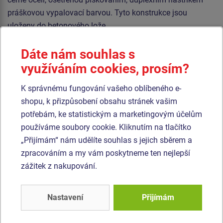
práškovou vypalovací barvou. Tyto konstrukce jsou
uloženy do betonového lože.
Lana jsou vyrobena z materiálu HERKULES (16 mm lana z
Dáte nám souhlas s
polypropylenu s vnitřním ocelovým jádrem) a jsou
využíváním cookies, prosím?
spojována plastovými spoji. Veškerý spojovací materiál je
pozinkovaný nebo nerezový.
K správnému fungování vašeho oblíbeného e-
shopu, k přizpůsobení obsahu stránek vašim
Podobné
zboží
potřebám, ke statistickým a marketingovým účelům
používáme soubory cookie. Kliknutím na tlačítko
„Přijímám“ nám udělíte souhlas s jejich sběrem a
Produkt - OPD-8201K-10
Produkt - OPD-8303K-10
zpracováním a my vám poskytneme ten nejlepší
Opičí dráha -
Opičí dráha -
celokovová (v.p. 1 m)
celokovová (v.p. 1 m)
zážitek z nakupování.
Novinka
Novinka
Nastavení
Přijímám