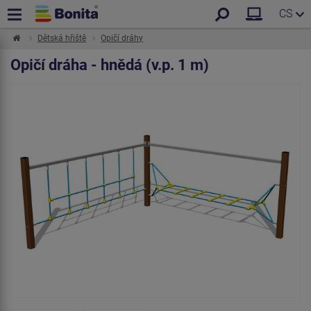
CS
Dětská hřiště
Opičí dráhy
Opičí dráha - hnědá (v.p. 1 m)