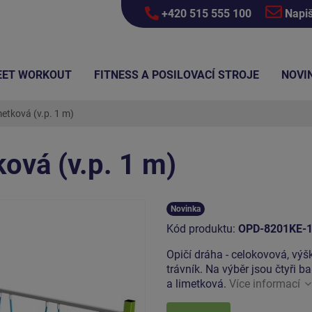
+420 515 555 100
Napi
EET WORKOUT
FITNESS A POSILOVACÍ STROJE
NOVI
metková (v.p. 1 m)
ková (v.p. 1 m)
Novinka
Kód produktu:
OPD-8201KE-
Opičí dráha - celokovová, vý
trávník. Na výběr jsou čtyři 
a limetková.
Více informací