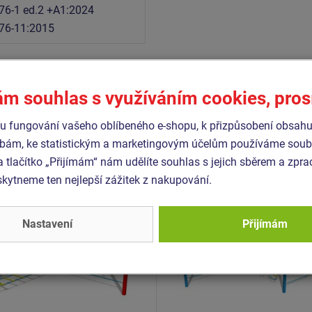
76-1 ed.2 +A1:2024
76-11:2015
ám souhlas s využíváním cookies, pro
Podobné
zboží
 fungování vašeho oblíbeného e-shopu, k přizpůsobení obsahu
bám, ke statistickým a marketingovým účelům používáme soubo
- OPD-8203K-10
Produkt - OPD-8303K-10
a tlačítko „Přijímám“ nám udělíte souhlas s jejich sběrem a zpr
dráha - celokovová (v.p. 1
Opičí dráha - celokovová (
ytneme ten nejlepší zážitek z nakupování.
m)
Novinka
Nastavení
Přijímám