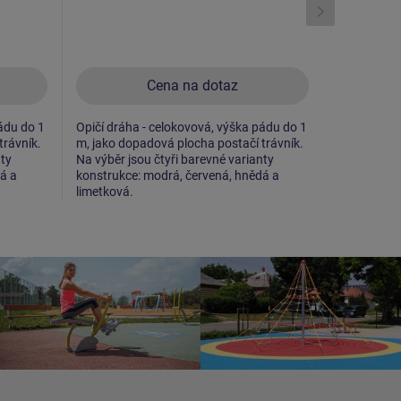
Cena na dotaz
ádu do 1
Opičí dráha - celokovová, výška pádu do 1
Opičí dráha
trávník.
m, jako dopadová plocha postačí trávník.
m, jako dop
nty
Na výběr jsou čtyři barevné varianty
Na výběr js
á a
konstrukce: modrá, červená, hnědá a
konstrukce
limetková.
limetková.