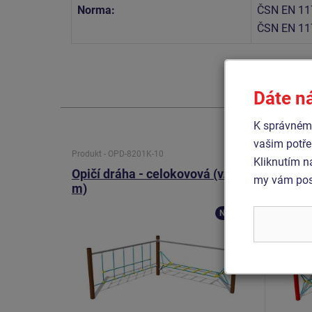
Norma:
ČSN EN 11
ČSN EN 11
Dáte n
K správnému
vašim potře
Produkt - OPD-8201K-10
Produkt 
Kliknutím n
Opičí dráha - celokovová (v.p. 1
Opičí 
my vám posk
m)
m)
Novinka