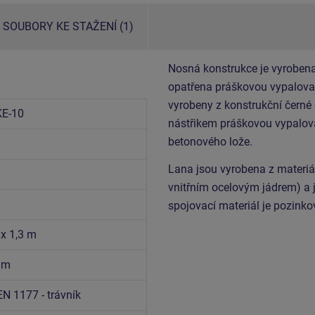
SOUBORY KE STAŽENÍ (1)
Nosná konstrukce je vyrobena
opatřena práškovou vypalovac
vyrobeny z konstrukční černé
E-10
nástřikem práškovou vypalova
betonového lože.
Lana jsou vyrobena z materi
vnitřním ocelovým jádrem) a 
spojovací materiál je pozink
 x 1,3 m
6 m
EN 1177 - trávník