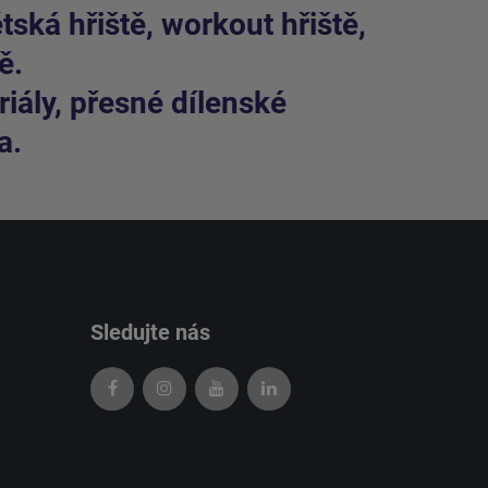
ská hřiště, workout hřiště,
ě.
iály, přesné dílenské
a.
Sledujte nás