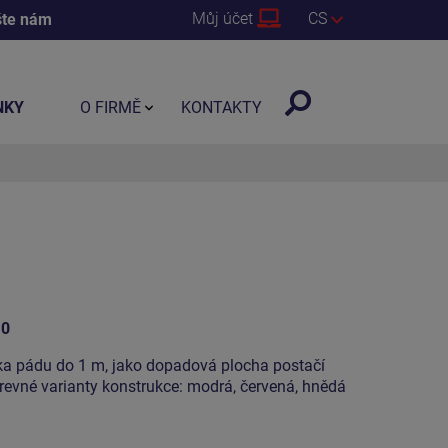
Můj účet
CS
šte nám
NKY
O FIRMĚ
KONTAKTY
10
ška pádu do 1 m, jako dopadová plocha postačí
barevné varianty konstrukce: modrá, červená, hnědá