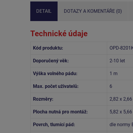
DETAIL
DOTAZY A KOMENTÁŘE (0)
Technické údaje
Kód produktu:
OPD-8201K
Doporučený věk:
2-10 let
Výška volného pádu:
1 m
Max. počet uživatelů:
6
Rozměry:
2,82 x 2,66
Plocha nutná pro montáž:
5,82 x 5,6
Povrch, tlumící pád:
dle normy 