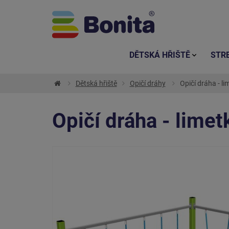
DĚTSKÁ HŘIŠTĚ
STR
Dětská hřiště
Opičí dráhy
Opičí dráha - li
Opičí dráha - limet