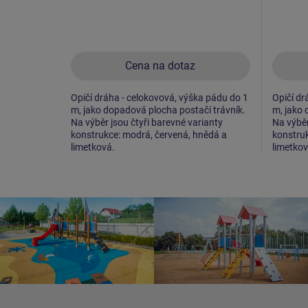
Cena na dotaz
Opičí dráha - celokovová, výška pádu do 1
Opičí dr
m, jako dopadová plocha postačí trávník.
m, jako 
Na výběr jsou čtyři barevné varianty
Na výběr
konstrukce: modrá, červená, hnědá a
konstruk
limetková.
limetkov