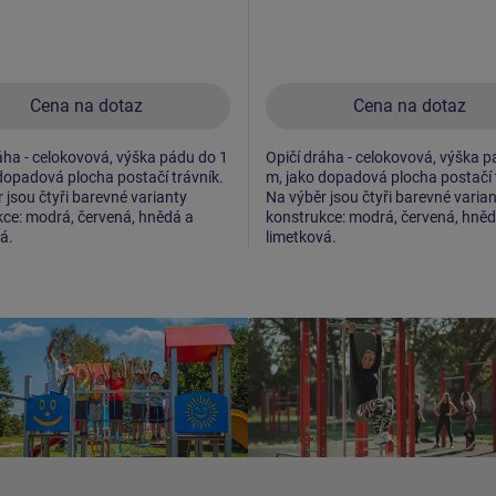
Cena na dotaz
Cena na dotaz
áha - celokovová, výška pádu do 1
Opičí dráha - celokovová, výška p
dopadová plocha postačí trávník.
m, jako dopadová plocha postačí 
 jsou čtyři barevné varianty
Na výběr jsou čtyři barevné varia
ce: modrá, červená, hnědá a
konstrukce: modrá, červená, hněd
á.
limetková.