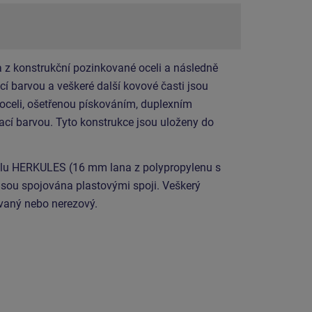
 z konstrukční pozinkované oceli a následně
í barvou a veškeré další kovové časti jsou
 oceli, ošetřenou pískováním, duplexním
cí barvou. Tyto konstrukce jsou uloženy do
álu HERKULES (16 mm lana z polypropylenu s
jsou spojována plastovými spoji. Veškerý
ovaný nebo nerezový.