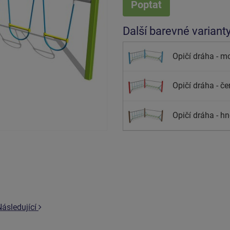
Poptat
Další barevné variant
Opičí dráha - mo
Opičí dráha - če
Opičí dráha - hn
Následující