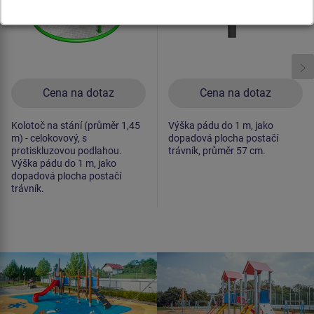
Cena na dotaz
Cena na dotaz
Kolotoč na stání (průměr 1,45
Výška pádu do 1 m, jako
m) - celokovový, s
dopadová plocha postačí
protiskluzovou podlahou.
trávník, průměr 57 cm.
Výška pádu do 1 m, jako
dopadová plocha postačí
trávník.