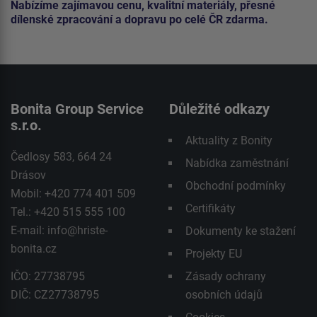
Nabízíme zajímavou cenu, kvalitní materiály, přesné
dílenské zpracování a dopravu po celé ČR zdarma.
Bonita Group Service
Důležité odkazy
s.r.o.
Aktuality z Bonity
Čedlosy 583, 664 24
Nabídka zaměstnání
Drásov
Obchodní podmínky
Mobil: +420 774 401 509
Certifikáty
Tel.: +420 515 555 100
E-mail:
info@hriste-
Dokumenty ke stažení
bonita.cz
Projekty EU
IČO: 27738795
Zásady ochrany
DIČ: CZ27738795
osobních údajů