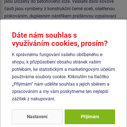
jsou uloženy do betonového lože. Veškeré další kovové
části jsou vyrobeny z konstrukční černé oceli, ošetřenou
pískováním, duplexním nástřikem práškovou vypalovací
barvou nebo z konstrukční pozinkované oceli ošetřenou
práškovou vypalovací barvou. Kolotoč je konstruován s
Dáte nám souhlas s
ohledem na vysoké namáhání a dlouhou životnost.
využíváním cookies, prosím?
Podesta je vyrobena z hliníkového protiskluzového plechu.
K správnému fungování vašeho oblíbeného e-
Veškerý spojovací materiál je pozinkovaný nebo nerezový.
shopu, k přizpůsobení obsahu stránek vašim
potřebám, ke statistickým a marketingovým účelům
Podobné
zboží
používáme soubory cookie. Kliknutím na tlačítko
„Přijímám“ nám udělíte souhlas s jejich sběrem a
Produkt - KON-0006K-10
Produkt - KON-0057K-10
zpracováním a my vám poskytneme ten nejlepší
Kolotoč na stání
Kolotoč Tulipán
zážitek z nakupování.
(průměr 1,45 m) -
(průměr 0,57 m)
celokovový
Novinka
Nastavení
Přijímám