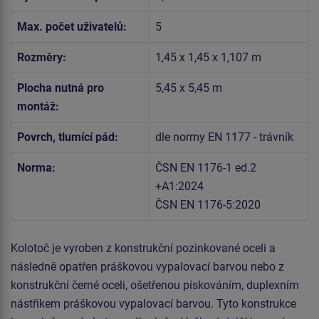
Max. počet uživatelů:
5
Rozměry:
1,45 x 1,45 x 1,107 m
Plocha nutná pro
5,45 x 5,45 m
montáž:
Povrch, tlumící pád:
dle normy EN 1177 - trávník
Norma:
ČSN EN 1176-1 ed.2
+A1:2024
ČSN EN 1176-5:2020
Kolotoč je vyroben z konstrukční pozinkované oceli a
následně opatřen práškovou vypalovací barvou nebo z
konstrukční černé oceli, ošetřenou pískováním, duplexním
nástřikem práškovou vypalovací barvou. Tyto konstrukce