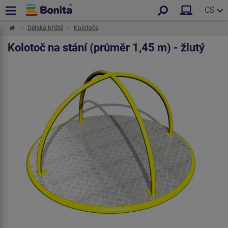
CS
Dětská hřiště
Kolotoče
Kolotoč na stání (průměr 1,45 m) - žlutý