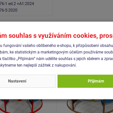
76-1 ed.2 +A1:2024
76-5:2020
ám souhlas s využíváním cookies, pro
Podobné
zboží
 fungování vašeho oblíbeného e-shopu, k přizpůsobení obsahu
bám, ke statistickým a marketingovým účelům používáme soubo
- KON-0002K-10
Produkt - KON-0004K-10
a tlačítko „Přijímám“ nám udělíte souhlas s jejich sběrem a zpr
č na sezení (průměr 1,45
Kolotoč na sezení (průmě
ytneme ten nejlepší zážitek z nakupování.
elokovový
m) - celokovový
Novinka
Nastavení
Přijímám