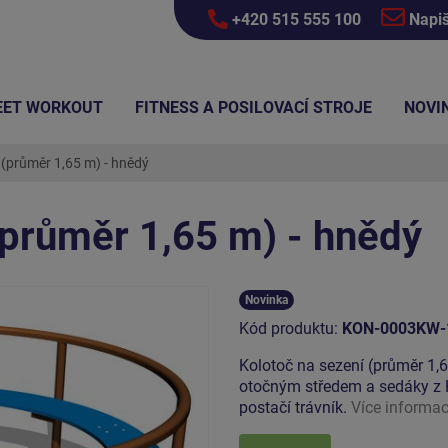
+420 515 555 100
Napi
EET WORKOUT
FITNESS A POSILOVACÍ STROJE
NOVI
 (průměr 1,65 m) - hnědý
(průměr 1,65 m) - hnědý
Novinka
Kód produktu:
KON-0003KW-
Kolotoč na sezení (průměr 1,
otočným středem a sedáky z 
postačí trávník.
Více informac