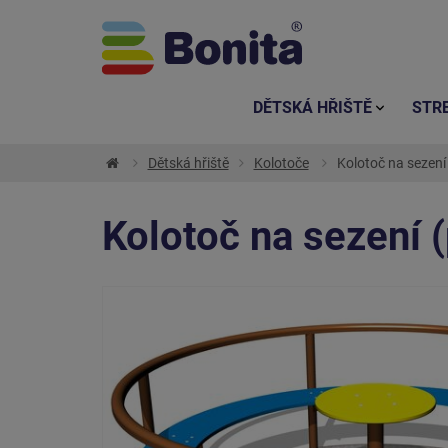
DĚTSKÁ HŘIŠTĚ
STR
Dětská hřiště
Kolotoče
Kolotoč na sezení
Kolotoč na sezení 