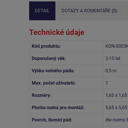
DETAIL
DOTAZY A KOMENTÁŘE (0)
Technické údaje
Kód produktu:
KON-0003
Doporučený věk:
2-15 let
Výška volného pádu:
0,5 m
Max. počet uživatelů:
7
Rozměry:
1,65 x 1,65
Plocha nutná pro montáž:
5,65 x 5,6
Povrch, tlumící pád:
dle normy 