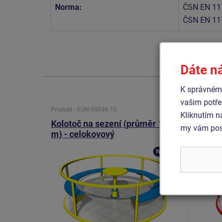
Norma:
ČSN EN 11
ČSN EN 11
Dáte n
K správnému
vašim potře
Produkt - KON-0003K-10
Produkt 
Kliknutím n
Kolotoč na sezení (průměr 1,65
Koloto
my vám posk
m) - celokovový
m) - c
Novinka