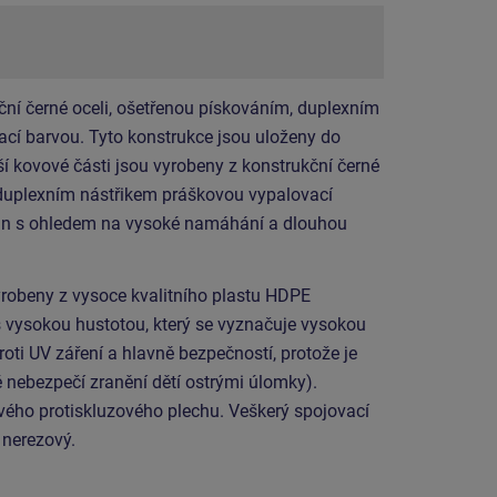
ční černé oceli, ošetřenou pískováním, duplexním
cí barvou. Tyto konstrukce jsou uloženy do
í kovové části jsou vyrobeny z konstrukční černé
 duplexním nástřikem práškovou vypalovací
ván s ohledem na vysoké namáhání a dlouhou
yrobeny z vysoce kvalitního plastu HDPE
s vysokou hustotou, který se vyznačuje vysokou
roti UV záření a hlavně bezpečností, protože je
 nebezpečí zranění dětí ostrými úlomky).
ového protiskluzového plechu. Veškerý spojovací
 nerezový.