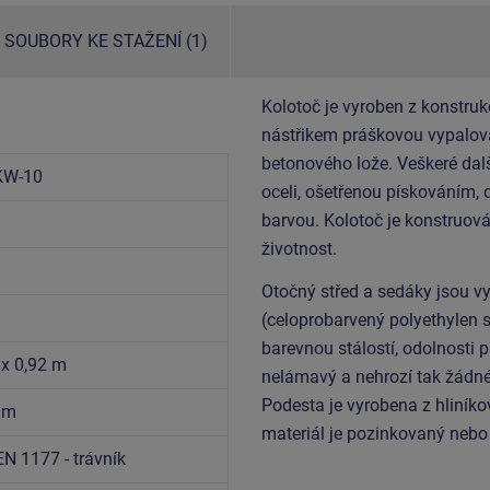
SOUBORY KE STAŽENÍ (1)
Kolotoč je vyroben z konstruk
nástřikem práškovou vypalova
betonového lože. Veškeré dalš
KW-10
oceli, ošetřenou pískováním,
barvou. Kolotoč je konstruo
životnost.
Otočný střed a sedáky jsou v
(celoprobarvený polyethylen 
barevnou stálostí, odolnosti p
 x 0,92 m
nelámavý a nehrozí tak žádné
Podesta je vyrobena z hliník
5 m
materiál je pozinkovaný nebo
EN 1177 - trávník