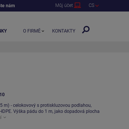
Můj účet
CS
šte nám
NKY
O FIRMĚ
KONTAKTY
10
65 m) - celokovový s protiskluzovou podlahou,
HDPE. Výška pádu do 1 m, jako dopadová plocha
í