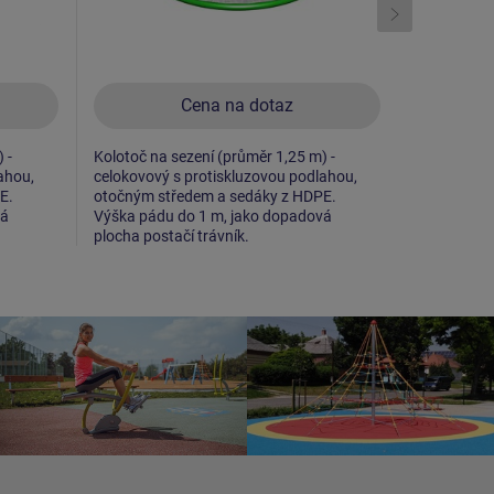
Cena na dotaz
 -
Kolotoč na sezení (průměr 1,25 m) -
Kolotoč na 
ahou,
celokovový s protiskluzovou podlahou,
celokovový,
E.
otočným středem a sedáky z HDPE.
Výška pádu
vá
Výška pádu do 1 m, jako dopadová
plocha post
plocha postačí trávník.