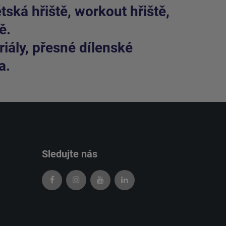
ská hřiště, workout hřiště,
ě.
iály, přesné dílenské
a.
Sledujte nás