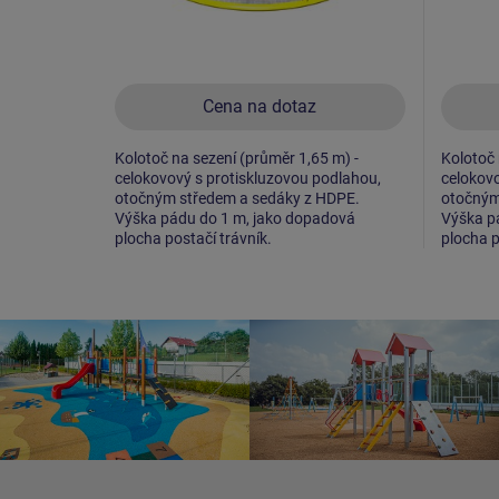
Cena na dotaz
Kolotoč na sezení (průměr 1,65 m) -
Kolotoč 
celokovový s protiskluzovou podlahou,
celokovo
otočným středem a sedáky z HDPE.
otočným
Výška pádu do 1 m, jako dopadová
Výška p
plocha postačí trávník.
plocha p