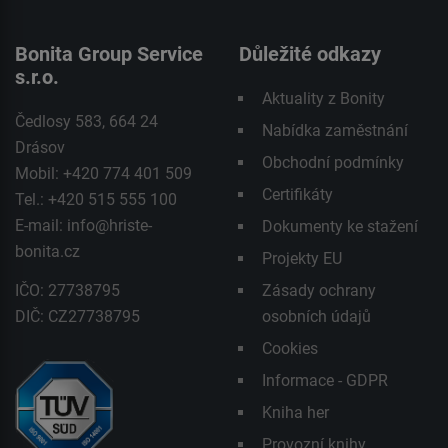
Bonita Group Service
Důležité odkazy
s.r.o.
Aktuality z Bonity
Čedlosy 583, 664 24
Nabídka zaměstnání
Drásov
Obchodní podmínky
Mobil: +420 774 401 509
Certifikáty
Tel.: +420 515 555 100
E-mail:
info@hriste-
Dokumenty ke stažení
bonita.cz
Projekty EU
IČO: 27738795
Zásady ochrany
DIČ: CZ27738795
osobních údajů
Cookies
Informace - GDPR
Kniha her
Provozní knihy