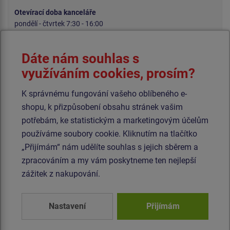
Otevírací doba kanceláře
pondělí - čtvrtek 7:30 - 16:00
pátek 7:30 - 14:00
Otevírací doba skladu
Dáte nám souhlas s
pondělí - pátek 6:00 - 15:00
využíváním cookies, prosím?
Výroba, sklady, příjem a výdej zboží, korespondenční adresa
K správnému fungování vašeho oblíbeného e-
Čedlosy 583
664 24 Drásov
shopu, k přizpůsobení obsahu stránek vašim
potřebám, ke statistickým a marketingovým účelům
používáme soubory cookie. Kliknutím na tlačítko
„Přijímám“ nám udělíte souhlas s jejich sběrem a
zpracováním a my vám poskytneme ten nejlepší
zážitek z nakupování.
Nastavení
Přijímám