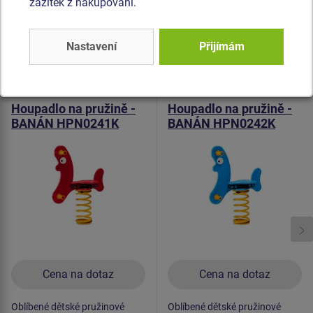
zážitek z nakupování.
pozinkovaný nebo nerezový.
Nastavení
Přijímám
Podobné
zboží
Produkt - HPN-0241K-10
Produkt - HPN-0242K-10
Houpadlo na pružině -
Houpadlo na pružině -
BANÁN HPN0241K
BANÁN HPN0242K
Cena na dotaz
Cena na dotaz
Oblíbené dětské pružinové
Oblíbené dětské pružinové