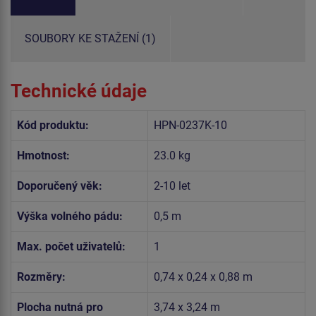
SOUBORY KE STAŽENÍ (1)
Technické údaje
Kód produktu:
HPN-0237K-10
Hmotnost:
23.0 kg
Doporučený věk:
2-10 let
Výška volného pádu:
0,5 m
Max. počet uživatelů:
1
Rozměry:
0,74 x 0,24 x 0,88 m
Plocha nutná pro
3,74 x 3,24 m