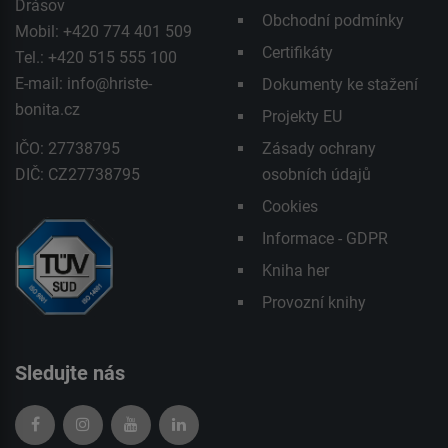
Drásov
Obchodní podmínky
Mobil: +420 774 401 509
Certifikáty
Tel.: +420 515 555 100
E-mail:
info@hriste-
Dokumenty ke stažení
bonita.cz
Projekty EU
IČO: 27738795
Zásady ochrany
DIČ: CZ27738795
osobních údajů
Cookies
Informace - GDPR
Kniha her
Provozní knihy
Sledujte nás