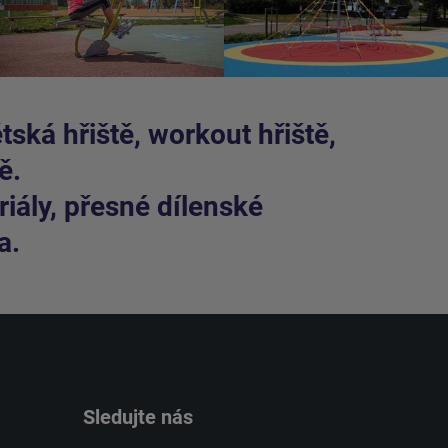
ská hřiště, workout hřiště,
ě.
iály, přesné dílenské
a.
Sledujte nás