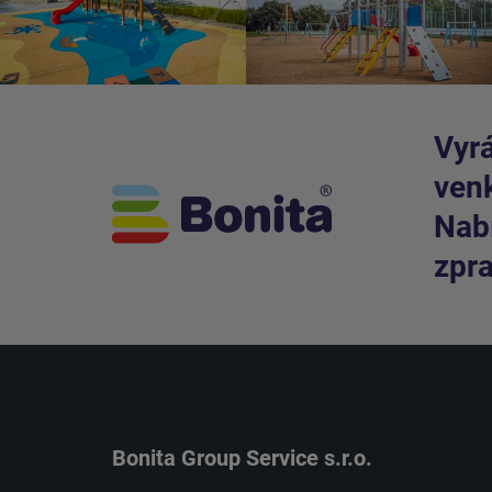
Vyrá
venk
Nabí
zpra
Bonita Group Service s.r.o.