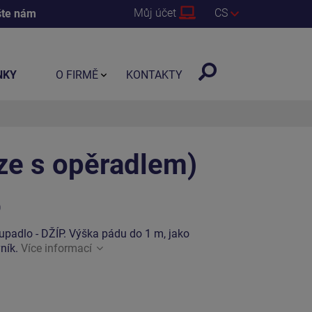
Můj účet
CS
šte nám
NKY
O FIRMĚ
KONTAKTY
ze s opěradlem)
0
upadlo - DŽÍP. Výška pádu do 1 m, jako
vník.
Více informací