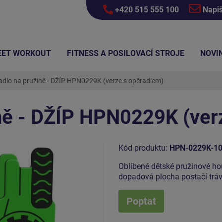
+420 515 555 100
Napi
EET WORKOUT
FITNESS A POSILOVACÍ STROJE
NOVI
dlo na pružině - DŽÍP HPN0229K (verze s opěradlem)
ně - DŽÍP HPN0229K (ver
Kód produktu:
HPN-0229K-1
Oblíbené dětské pružinové ho
dopadová plocha postačí trá
Poptat