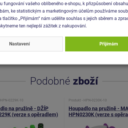
 fungování vašeho oblíbeného e-shopu, k přizpůsobení obsahu
 x 0,82 m
bám, ke statistickým a marketingovým účelům používáme soubo
a tlačítko „Přijímám“ nám udělíte souhlas s jejich sběrem a zpr
ytneme ten nejlepší zážitek z nakupování.
EN 1177 - trávník
76-1 ed.2 +A1:2024
Nastavení
Přijímám
6-6 ed. 2:2046
Podobné
zboží
- HPN-0229K-10
Produkt - HPN-0230K-10
lo na pružině - DŽÍP
Houpadlo na pružině - 
29K (verze s opěradlem)
HPN0230K (verze s opěr