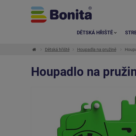
DĚTSKÁ HŘIŠTĚ
STR
Dětská hřiště
Houpadla na pružině
Houpa
Houpadlo na pruži