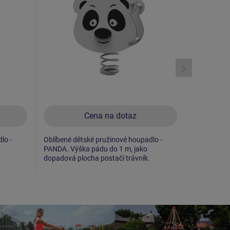
Cena na dotaz
lo -
Oblíbené dětské pružinové houpadlo -
Oblíbené dě
PANDA. Výška pádu do 1 m, jako
AUTÍČKO. V
dopadová plocha postačí trávník.
dopadová p