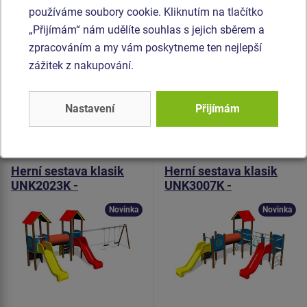
stálobarevnost i šetrný povrch pro kůži na rukou. Prolézací
používáme soubory cookie. Kliknutím na tlačítko
tunel je vyroben z HDPE (celoprobarvený polyethylen, který
„Přijímám“ nám udělíte souhlas s jejich sběrem a
se vyznačuje vysokou barevnou stálostí a odolností proti
zpracováním a my vám poskytneme ten nejlepší
UV záření). Veškerý spojovací materiál je pozinkovaný
zážitek z nakupování.
nebo nerezový.
Nastavení
Přijímám
Podobné
zboží
Produkt - UNK-2023K-10
Produkt - UNK-3007K-10
Herní sestava klasik
Herní sestava klasik
UNK2023K -
UNK3007K -
celokovová
celokovová
Novinka
Novinka