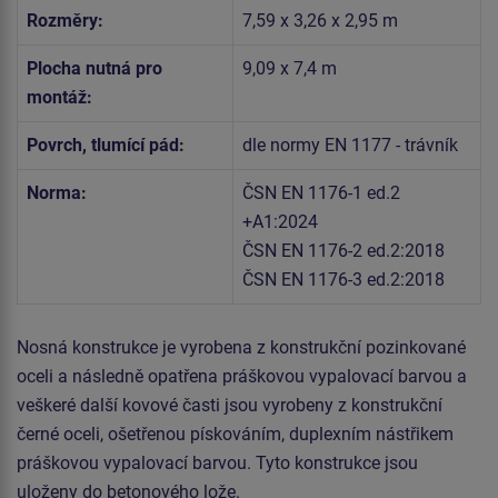
Rozměry:
7,59 x 3,26 x 2,95 m
Plocha nutná pro
9,09 x 7,4 m
montáž:
Povrch, tlumící pád:
dle normy EN 1177 - trávník
Norma:
ČSN EN 1176-1 ed.2
+A1:2024
ČSN EN 1176-2 ed.2:2018
ČSN EN 1176-3 ed.2:2018
Nosná konstrukce je vyrobena z konstrukční pozinkované
oceli a následně opatřena práškovou vypalovací barvou a
veškeré další kovové časti jsou vyrobeny z konstrukční
černé oceli, ošetřenou pískováním, duplexním nástřikem
práškovou vypalovací barvou. Tyto konstrukce jsou
uloženy do betonového lože.