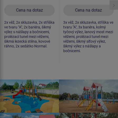
Cena na dotaz
Cena na dotaz
2x věž, 2x skluzavka, 2x stříška
3x věž, 2x skluzavka, stříška ve
ve tvaru "A", 2x bariéra, šikmý
tvaru "A", 3x bariéra, kolmý
výlez s nášlapy a bočnicemi,
tyčový výlez, lanový most mezi
prolézací tunel mezi věžemi,
věžemi, prolézací tunel mezi
šikmá lezecká stěna, kovové
věžemi, šikmý síťový výlez,
ráhno, 2x sedátko Normal.
šikmý výlez s nášlapy a
bočnicemi.