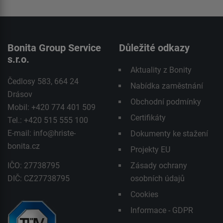
Bonita Group Service
Důležité odkazy
s.r.o.
Aktuality z Bonity
Čedlosy 583, 664 24
Nabídka zaměstnání
Drásov
Obchodní podmínky
Mobil: +420 774 401 509
Certifikáty
Tel.: +420 515 555 100
E-mail:
info@hriste-
Dokumenty ke stažení
bonita.cz
Projekty EU
IČO: 27738795
Zásady ochrany
DIČ: CZ27738795
osobních údajů
Cookies
Informace - GDPR