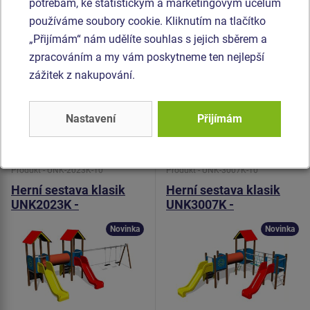
jsou vyrobeny z polyesteru, což zaručuje dlouhou životnost,
potřebám, ke statistickým a marketingovým účelům
stálobarevnost i šetrný povrch pro kůži na rukou. Prolézací
používáme soubory cookie. Kliknutím na tlačítko
tunel je vyroben z HDPE (celoprobarvený polyethylen, který
„Přijímám“ nám udělíte souhlas s jejich sběrem a
se vyznačuje vysokou barevnou stálostí a odolností proti
zpracováním a my vám poskytneme ten nejlepší
UV záření). Veškerý spojovací materiál je pozinkovaný
zážitek z nakupování.
nebo nerezový.
Nastavení
Přijímám
Podobné
zboží
Produkt - UNK-2023K-10
Produkt - UNK-3007K-10
Herní sestava klasik
Herní sestava klasik
UNK2023K -
UNK3007K -
celokovová
celokovová
Novinka
Novinka