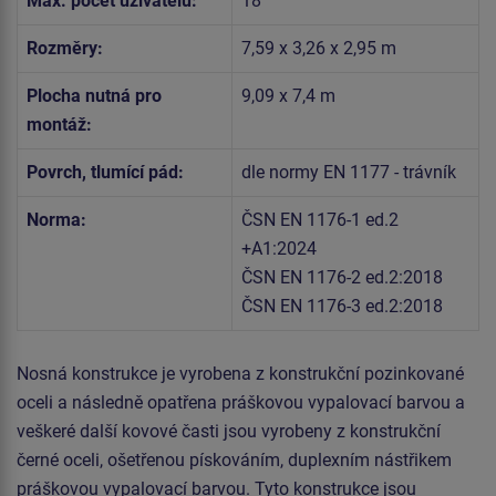
Max. počet uživatelů:
18
Rozměry:
7,59 x 3,26 x 2,95 m
Plocha nutná pro
9,09 x 7,4 m
montáž:
Povrch, tlumící pád:
dle normy EN 1177 - trávník
Norma:
ČSN EN 1176-1 ed.2
+A1:2024
ČSN EN 1176-2 ed.2:2018
ČSN EN 1176-3 ed.2:2018
Nosná konstrukce je vyrobena z konstrukční pozinkované
oceli a následně opatřena práškovou vypalovací barvou a
veškeré další kovové časti jsou vyrobeny z konstrukční
černé oceli, ošetřenou pískováním, duplexním nástřikem
práškovou vypalovací barvou. Tyto konstrukce jsou