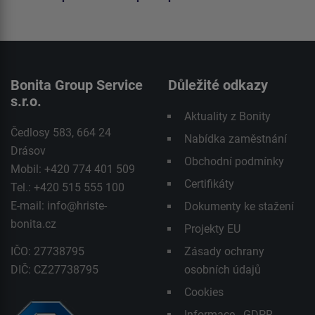
Bonita Group Service
Důležité odkazy
s.r.o.
Aktuality z Bonity
Čedlosy 583, 664 24
Nabídka zaměstnání
Drásov
Obchodní podmínky
Mobil: +420 774 401 509
Certifikáty
Tel.: +420 515 555 100
E-mail:
info@hriste-
Dokumenty ke stažení
bonita.cz
Projekty EU
IČO: 27738795
Zásady ochrany
DIČ: CZ27738795
osobních údajů
Cookies
Informace - GDPR