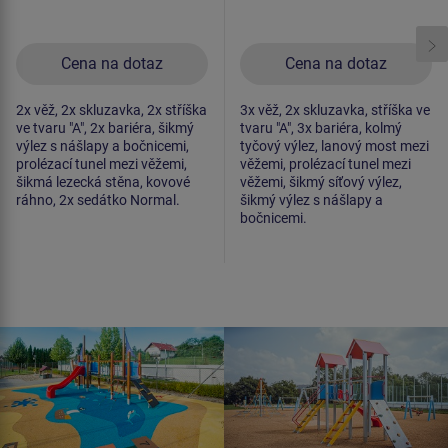
Cena na dotaz
Cena na dotaz
2x věž, 2x skluzavka, 2x stříška
3x věž, 2x skluzavka, stříška ve
ve tvaru "A", 2x bariéra, šikmý
tvaru "A", 3x bariéra, kolmý
výlez s nášlapy a bočnicemi,
tyčový výlez, lanový most mezi
prolézací tunel mezi věžemi,
věžemi, prolézací tunel mezi
šikmá lezecká stěna, kovové
věžemi, šikmý síťový výlez,
ráhno, 2x sedátko Normal.
šikmý výlez s nášlapy a
bočnicemi.