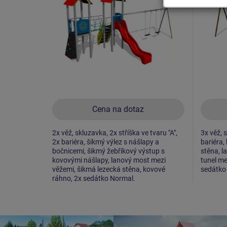
Cena na dotaz
2x věž, skluzavka, 2x stříška ve tvaru "A",
3x věž, s
2x bariéra, šikmý výlez s nášlapy a
bariéra,
bočnicemi, šikmý žebříkový výstup s
stěna, l
kovovými nášlapy, lanový most mezi
tunel me
věžemi, šikmá lezecká stěna, kovové
sedátko
ráhno, 2x sedátko Normal.