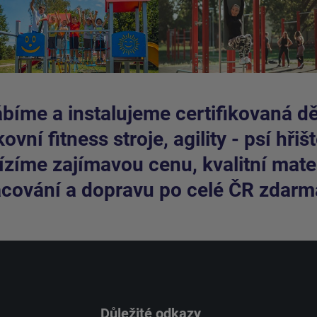
bíme a instalujeme certifikovaná dět
ovní fitness stroje, agility - psí hřišt
zíme zajímavou cenu, kvalitní mater
cování a dopravu po celé ČR zdarm
Důležité odkazy