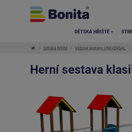
DĚTSKÁ HŘIŠTĚ
STR
Dětská hřiště
Věžové sestavy UNIVERSAL
Herní sestava kla