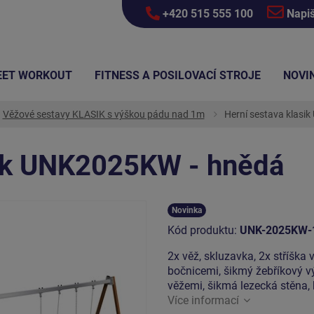
+420 515 555 100
Napi
EET WORKOUT
FITNESS A POSILOVACÍ STROJE
NOVI
Věžové sestavy KLASIK s výškou pádu nad 1m
Herní sestava klasi
sik UNK2025KW - hnědá
Novinka
Kód produktu:
UNK-2025KW-
2x věž, skluzavka, 2x stříška v
bočnicemi, šikmý žebříkový v
věžemi, šikmá lezecká stěna,
Více informací