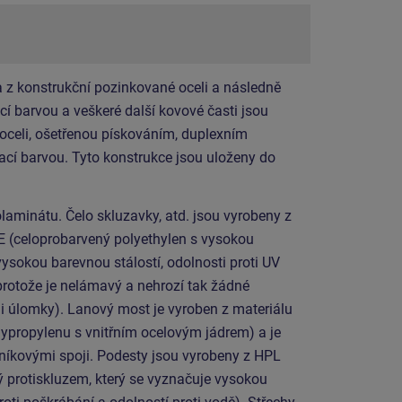
 z konstrukční pozinkované oceli a následně
í barvou a veškeré další kovové časti jsou
 oceli, ošetřenou pískováním, duplexním
cí barvou. Tyto konstrukce jsou uloženy do
laminátu. Čelo skluzavky, atd. jsou vyrobeny z
E (celoprobarvený polyethylen s vysokou
vysokou barevnou stálostí, odolnosti proti UV
protože je nelámavý a nehrozí tak žádné
mi úlomky). Lanový most je vyroben z materiálu
propylenu s vnitřním ocelovým jádrem) a je
níkovými spoji. Podesty jsou vyrobeny z HPL
ý protiskluzem, který se vyznačuje vysokou