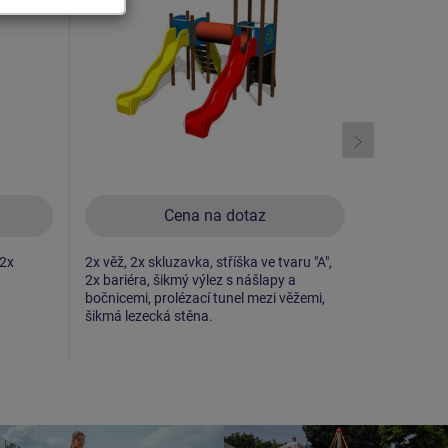
Cena na dotaz
 2x
2x věž, 2x skluzavka, stříška ve tvaru "A",
3x věž, sklu
2x bariéra, šikmý výlez s nášlapy a
bariéra, ko
bočnicemi, prolézací tunel mezi věžemi,
stěna, lano
šikmá lezecká stěna.
tunel mezi 