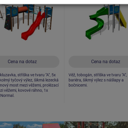
Cena na dotaz
Cena na dotaz
kluzavka, stříška ve tvaru "A", 5x
Věž, tobogán, stříška ve tvaru "A",
 kolmý tyčový výlez, šikmá lezecká
bariéra, šikmý výlez s nášlapy a
anový most mezi věžemi, prolézací
bočnicemi.
zi věžemi, kovové ráhno, 1x
 Normal.