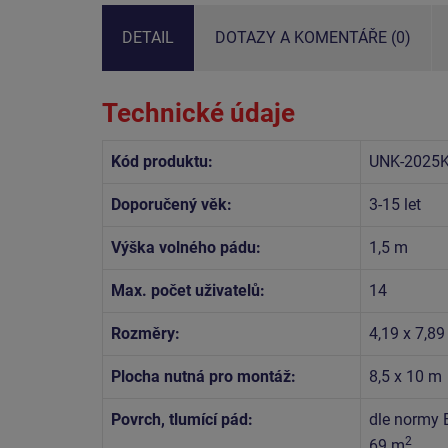
DETAIL
DOTAZY A KOMENTÁŘE (0)
Technické údaje
Kód produktu:
UNK-2025
Doporučený věk:
3-15 let
Výška volného pádu:
1,5 m
Max. počet uživatelů:
14
Rozměry:
4,19 x 7,89
Plocha nutná pro montáž:
8,5 x 10 m
Povrch, tlumící pád:
dle normy 
2
69 m