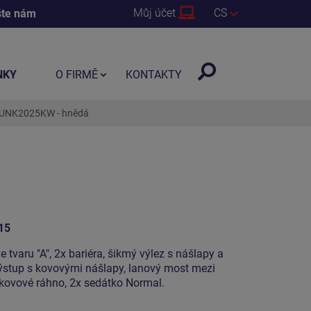
Můj účet
CS
šte nám
NKY
O FIRMĚ
KONTAKTY
k UNK2025KW - hnědá
15
e tvaru "A", 2x bariéra, šikmý výlez s nášlapy a
ýstup s kovovými nášlapy, lanový most mezi
 kovové ráhno, 2x sedátko Normal.