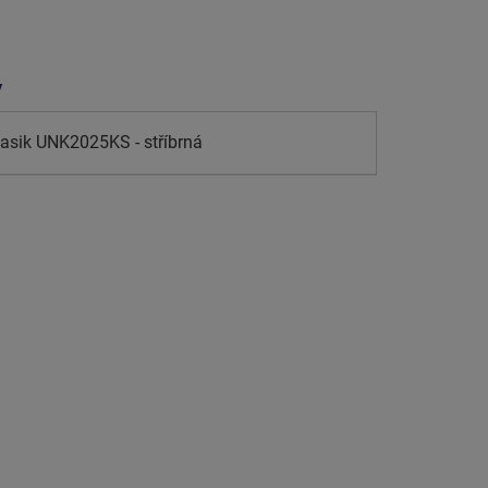
y
lasik UNK2025KS - stříbrná