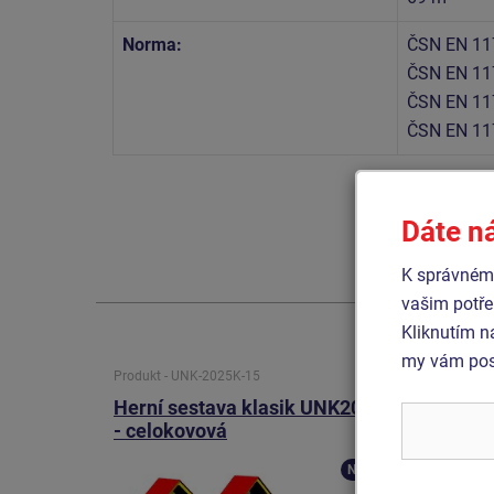
Norma:
ČSN EN 11
ČSN EN 11
ČSN EN 11
ČSN EN 11
Dáte n
K správnému
vašim potře
Kliknutím n
my vám posk
Produkt - UNK-2025K-15
Produkt 
Herní sestava klasik UNK2025K
Herní
- celokovová
- celo
Novinka