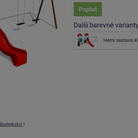
Poptat
Další barevné variant
Herní sestava k
Následující