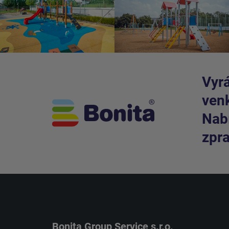
Vyrá
venk
Nabí
zpra
Bonita Group Service s.r.o.