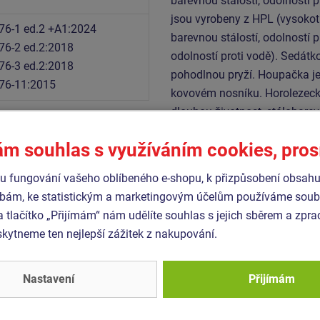
barevnou stálostí, odolností p
jsou vyrobeny z HPL (vysokot
76-1 ed.2 +A1:2024
barevnou stálostí, odolností p
76-2 ed.2:2018
odolností proti vodě). Sedátk
76-3 ed.2:2018
pohodlnou pryží. Houpačka j
76-11:2015
kovovém nosníku. Horolezecké
dlouhou životnost, stálobarev
spojovací materiál je pozink
ám souhlas s využíváním cookies, pro
 fungování vašeho oblíbeného e-shopu, k přizpůsobení obsahu
Podobné
zboží
bám, ke statistickým a marketingovým účelům používáme soubo
a tlačítko „Přijímám“ nám udělíte souhlas s jejich sběrem a zpr
ytneme ten nejlepší zážitek z nakupování.
- UNK-3006K-15
Produkt - UNK-1060K-20
 sestava klasik UNK3006K
Herní sestava klasik UN
kovová
- celokovová
Nastavení
Přijímám
Novinka