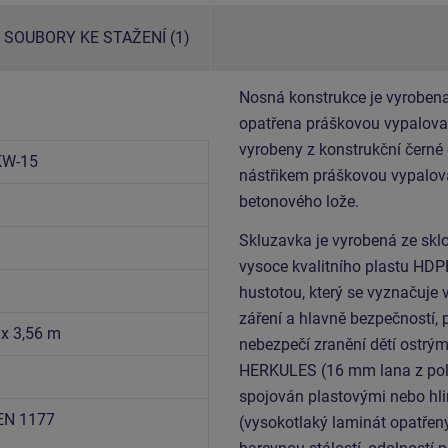
SOUBORY KE STAŽENÍ (1)
Nosná konstrukce je vyrobena
opatřena práškovou vypalovac
vyrobeny z konstrukční černé
KW-15
nástřikem práškovou vypalova
betonového lože.
Skluzavka je vyrobená ze sklo
vysoce kvalitního plastu HDP
hustotou, který se vyznačuje 
záření a hlavně bezpečností, 
 x 3,56 m
nebezpečí zranění dětí ostrý
HERKULES (16 mm lana z poly
spojován plastovými nebo hli
EN 1177
(vysokotlaký laminát opatřen