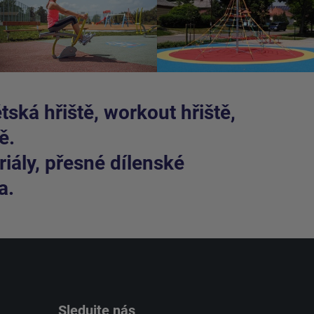
ská hřiště, workout hřiště,
ě.
iály, přesné dílenské
a.
Sledujte nás