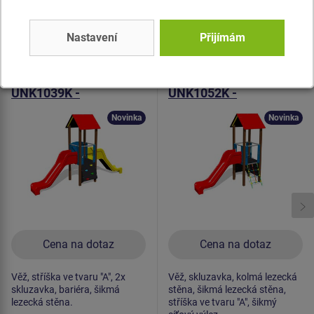
Podobné
zboží
Nastavení
Přijímám
Produkt - UNK-1039K-10
Produkt - UNK-1052K-10
Herní sestava klasik
Herní sestava klasik
UNK1039K -
UNK1052K -
celokovová
celokovová
Novinka
Novinka
Cena na dotaz
Cena na dotaz
Věž, stříška ve tvaru "A", 2x
Věž, skluzavka, kolmá lezecká
skluzavka, bariéra, šikmá
stěna, šikmá lezecká stěna,
lezecká stěna.
stříška ve tvaru "A", šikmý