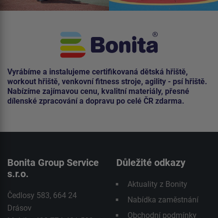
Vyrábíme a instalujeme certifikovaná dětská hřiště,
workout hřiště, venkovní fitness stroje, agility - psí hřiště.
Nabízíme zajímavou cenu, kvalitní materiály, přesné
dílenské zpracování a dopravu po celé ČR zdarma.
Bonita Group Service
Důležité odkazy
s.r.o.
Aktuality z Bonity
Čedlosy 583, 664 24
Nabídka zaměstnání
Drásov
Obchodní podmínky