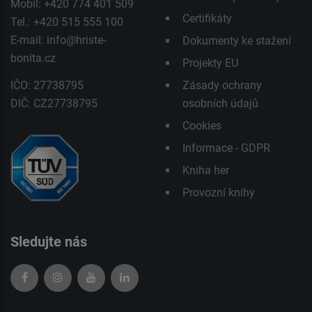
Mobil: +420 774 401 509
Certifikáty
Tel.: +420 515 555 100
E-mail:
info@hriste-
Dokumenty ke stažení
bonita.cz
Projekty EU
IČO: 27738795
Zásady ochrany
DIČ: CZ27738795
osobních údajů
Cookies
Informace - GDPR
Kniha her
Provozní knihy
Sledujte nás