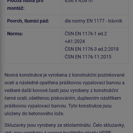
Plocha nutná pro
8,66 x 4,08 m
montáž:
Povrch, tlumící pád:
dle normy EN 1177 - trávník
Norma:
ČSN EN 1176-1 ed.2
+A1:2024
ČSN EN 1176-3 ed.2:2018
ČSN EN 1176-11:2015
Nosná konstrukce je vyrobena z konstrukční pozinkované
oceli a následně opatřena práškovou vypalovací barvou a
veškeré další kovové časti jsou vyrobeny z konstrukční
černé oceli, ošetřenou pískováním, duplexním nástřikem
práškovou vypalovací barvou. Tyto konstrukce jsou
uloženy do betonového lože.
Skluzavky jsou vyrobeny ze sklolaminátu. Čelo skluzavky,
atd. jsou vyrobeny z vysoce kvalitního plastu HDPE