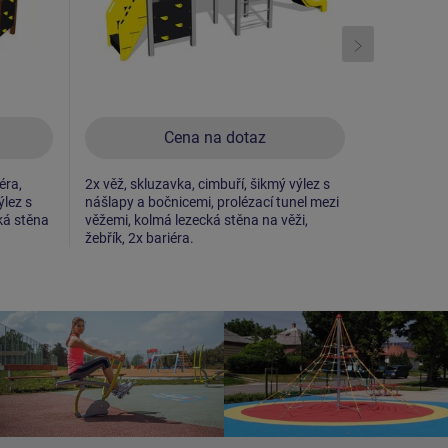
Cena na dotaz
éra,
2x věž, skluzavka, cimbuří, šikmý výlez s
2x věž, 2x c
ýlez s
nášlapy a bočnicemi, prolézací tunel mezi
kolmý tyčov
ká stěna
věžemi, kolmá lezecká stěna na věži,
věžemi, šik
žebřík, 2x bariéra.