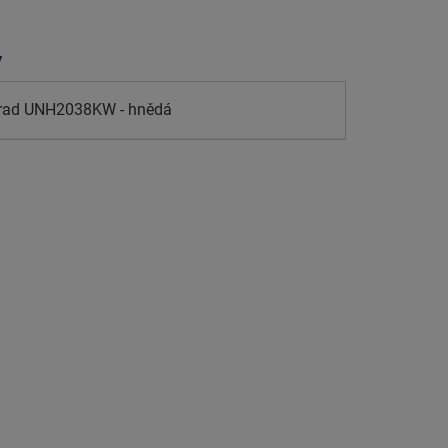
y
hrad UNH2038KW - hnědá