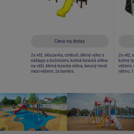
Cena na dotaz
2x věž, skluzavka, cimbuří, šikmý výlez s
2x věž, 
nášlapy a bočnicemi, kolmá lezecká stěna
kolmý ty
na věži, šikmá lezecká stěna, lanový most
věžemi, 
mezi věžemi, 2x bariéra .
ráhno, 1