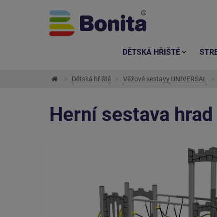
DĚTSKÁ HŘIŠTĚ
STR
Dětská hřiště
Věžové sestavy UNIVERSAL
Herní sestava hra