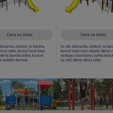
Cena na dotaz
Cena na dotaz
skluzavka, cimbuří, 3x bariéra,
2x věž, skluzavka, cimbuří, 2x bari
čový výlez, lanový most mezi
lanový most mezi věžemi, šikmý v
šikmá lezecká stěna, kovové
nášlapy a bočnicemi, kolmá lezec
x sedátko Normal.
na věži, šikmý síťový výlez.