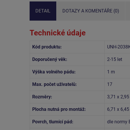
DETAIL
DOTAZY A KOMENTÁŘE (0)
Technické údaje
Kód produktu:
UNH-2038K
Doporučený věk:
2-15 let
Výška volného pádu:
1 m
Max. počet uživatelů:
17
Rozměry:
3,71 x 2,95
Plocha nutná pro montáž:
6,71 x 6,4
Povrch, tlumící pád:
dle normy 