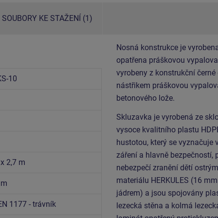
SOUBORY KE STAŽENÍ (1)
Nosná konstrukce je vyrobena
opatřena práškovou vypalovac
vyrobeny z konstrukční černé
S-10
nástřikem práškovou vypalova
betonového lože.
Skluzavka je vyrobená ze sklo
vysoce kvalitního plastu HDP
hustotou, který se vyznačuje 
záření a hlavně bezpečností, 
 x 2,7 m
nebezpečí zranění dětí ostrý
materiálu HERKULES (16 mm l
5 m
jádrem) a jsou spojovány pla
EN 1177 - trávník
lezecká stěna a kolmá lezeck