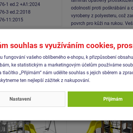
laminát opatřený protiskluzem
76-1 ed.2 +A1:2024
odolností proti poškrábání a 
76-3 ed.2:2018
vyrobeny z polyesteru, což za
76-11:2015
povrch pro kůži na rukou. Ve
nerezový.
ám souhlas s využíváním cookies, pro
Podobné
zboží
 fungování vašeho oblíbeného e-shopu, k přizpůsobení obsahu
bám, ke statistickým a marketingovým účelům používáme soubo
a tlačítko „Přijímám“ nám udělíte souhlas s jejich sběrem a zpr
- UNH-2032K-10
Produkt - UNH-2033K-10
ytneme ten nejlepší zážitek z nakupování.
 sestava hrad UNH2032K -
Herní sestava hrad UNH2
ovová
celokovová
Nastavení
Přijímám
Novinka