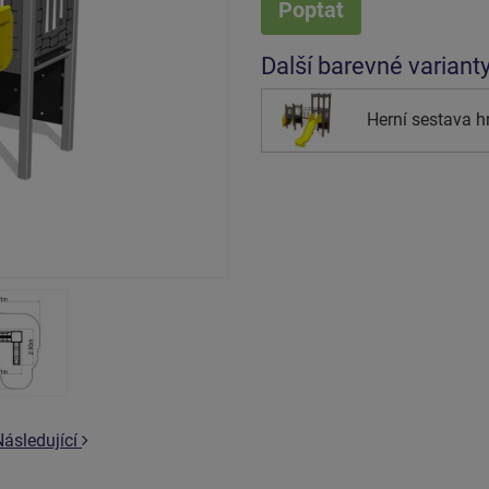
Poptat
Další barevné variant
Herní sestava 
Následující