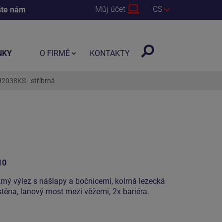
Můj účet
CS
šte nám
NKY
O FIRMĚ
KONTAKTY
2038KS - stříbrná
10
ikmý výlez s nášlapy a bočnicemi, kolmá lezecká
stěna, lanový most mezi věžemi, 2x bariéra.