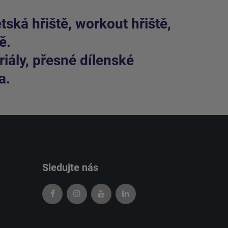
ská hřiště, workout hřiště,
ě.
iály, přesné dílenské
a.
Sledujte nás