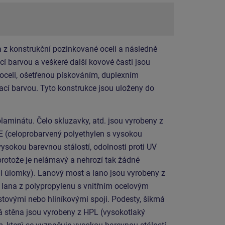
 z konstrukční pozinkované oceli a následně
í barvou a veškeré další kovové časti jsou
 oceli, ošetřenou pískováním, duplexním
cí barvou. Tyto konstrukce jsou uloženy do
laminátu. Čelo skluzavky, atd. jsou vyrobeny z
E (celoprobarvený polyethylen s vysokou
vysokou barevnou stálostí, odolnosti proti UV
protože je nelámavý a nehrozí tak žádné
mi úlomky). Lanový most a lano jsou vyrobeny z
ana z polypropylenu s vnitřním ocelovým
stovými nebo hliníkovými spoji. Podesty, šikmá
á stěna jsou vyrobeny z HPL (vysokotlaký