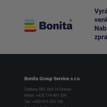
Vyrá
venk
Nabí
zpra
Bonita Group Service s.r.o.
Čedlosy 583, 664 24 Drásov
Mobil: +420 774 401 509
Tel.: +420 515 555 100