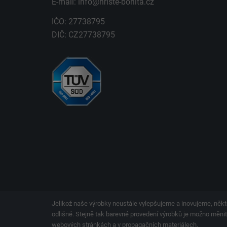
E-mail:
info@hriste-bonita.cz
IČO: 27738795
DIČ: CZ27738795
Jelikož naše výrobky neustále vylepšujeme a inovujeme, někt
odlišné. Stejně tak barevné provedení výrobků je možno měnit.
webových stránkách a v propagačních materiálech.