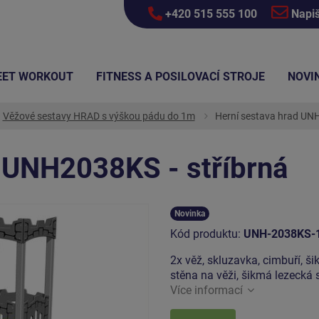
+420 515 555 100
Napi
EET WORKOUT
FITNESS A POSILOVACÍ STROJE
NOVI
Věžové sestavy HRAD s výškou pádu do 1m
Herní sestava hrad UNH
d UNH2038KS - stříbrná
Novinka
Kód produktu:
UNH-2038KS-
2x věž, skluzavka, cimbuří, š
stěna na věži, šikmá lezecká 
Více informací