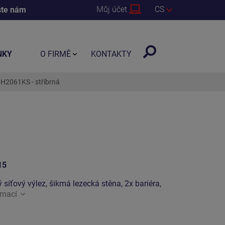
Můj účet
CS
šte nám
NKY
O FIRMĚ
KONTAKTY
H2061KS - stříbrná
15
 síťový výlez, šikmá lezecká stěna, 2x bariéra,
rmací