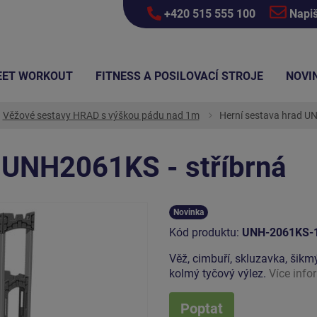
+420 515 555 100
Napi
EET WORKOUT
FITNESS A POSILOVACÍ STROJE
NOVI
Věžové sestavy HRAD s výškou pádu nad 1m
Herní sestava hrad UN
d UNH2061KS - stříbrná
Novinka
Kód produktu:
UNH-2061KS-
Věž, cimbuří, skluzavka, šikmý
kolmý tyčový výlez.
Více info
Poptat