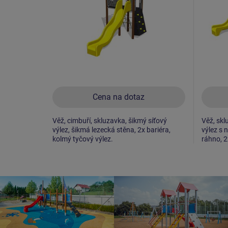
Cena na dotaz
Věž, cimbuří, skluzavka, šikmý síťový
Věž, skl
výlez, šikmá lezecká stěna, 2x bariéra,
výlez s 
kolmý tyčový výlez.
ráhno, 2