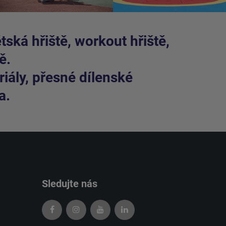
ská hřiště, workout hřiště,
ě.
iály, přesné dílenské
a.
Sledujte nás