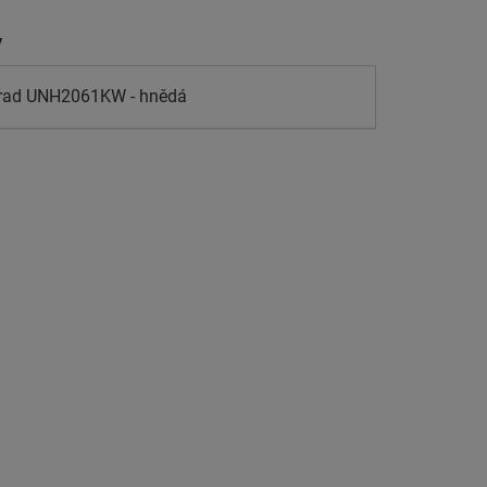
y
hrad UNH2061KW - hnědá