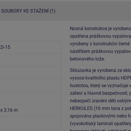
SOUBORY KE STAŽENÍ (1)
Nosná konstrukce je vyrobena
opatřena práškovou vypalovac
vyrobeny z konstrukční černé
S-15
nástřikem práškovou vypalova
betonového lože.
Skluzavka je vyrobená ze sklo
vysoce kvalitního plastu HDP
hustotou, který se vyznačuje 
záření a hlavně bezpečností, 
nebezpečí zranění dětí ostrým
HERKULES (16 mm lana z poly
 x 3,16 m
spojována plastovými nebo hl
(vysokotlaký laminát opatřen