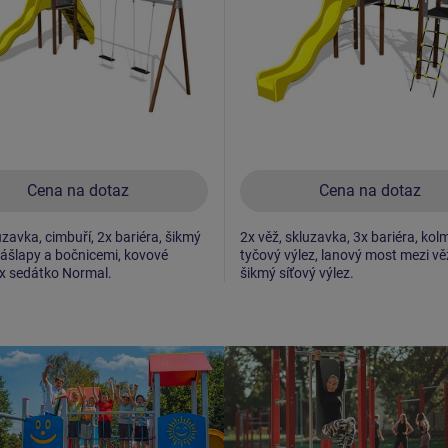
Cena na dotaz
Cena na dotaz
uzavka, cimbuří, 2x bariéra, šikmý
2x věž, skluzavka, 3x bariéra, kol
nášlapy a bočnicemi, kovové
tyčový výlez, lanový most mezi vě
x sedátko Normal.
šikmý síťový výlez.