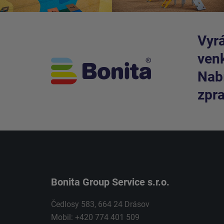
Vyrá
venk
Nabí
zpra
Bonita Group Service s.r.o.
Čedlosy 583, 664 24 Drásov
Mobil: +420 774 401 509