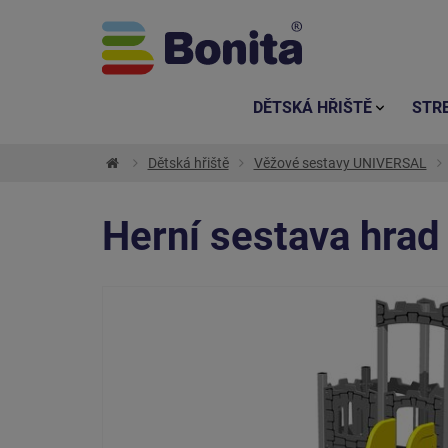
DĚTSKÁ HŘIŠTĚ
STR
Dětská hřiště
Věžové sestavy UNIVERSAL
Herní sestava hra