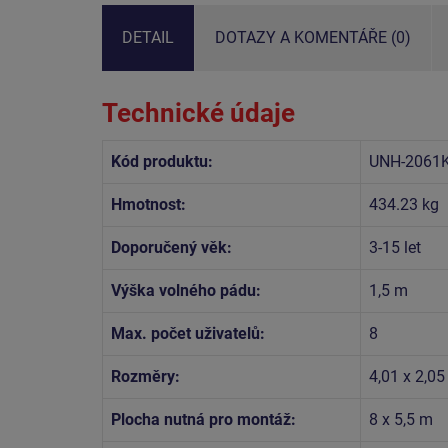
DETAIL
DOTAZY A KOMENTÁŘE (0)
Technické údaje
Kód produktu:
UNH-2061K
Hmotnost:
434.23 kg
Doporučený věk:
3-15 let
Výška volného pádu:
1,5 m
Max. počet uživatelů:
8
Rozměry:
4,01 x 2,05
Plocha nutná pro montáž:
8 x 5,5 m