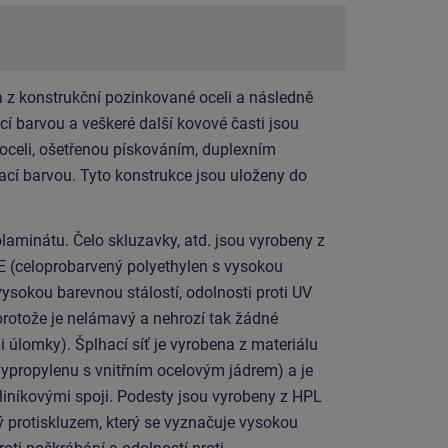
 z konstrukční pozinkované oceli a následně
í barvou a veškeré další kovové časti jsou
 oceli, ošetřenou pískováním, duplexním
cí barvou. Tyto konstrukce jsou uloženy do
laminátu. Čelo skluzavky, atd. jsou vyrobeny z
E (celoprobarvený polyethylen s vysokou
vysokou barevnou stálostí, odolnosti proti UV
protože je nelámavý a nehrozí tak žádné
i úlomky). Šplhací síť je vyrobena z materiálu
propylenu s vnitřním ocelovým jádrem) a je
iníkovými spoji. Podesty jsou vyrobeny z HPL
ý protiskluzem, který se vyznačuje vysokou