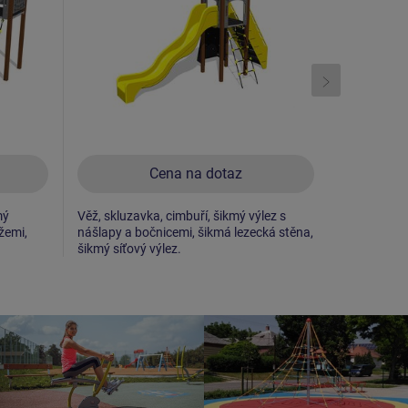
Cena na dotaz
mý
Věž, skluzavka, cimbuří, šikmý výlez s
2x věž, sklu
žemi,
nášlapy a bočnicemi, šikmá lezecká stěna,
šikmý výlez
šikmý síťový výlez.