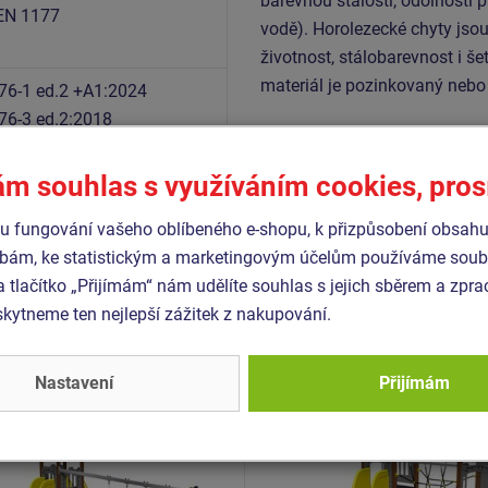
barevnou stálostí, odolností p
EN 1177
vodě). Horolezecké chyty jsou
životnost, stálobarevnost i š
materiál je pozinkovaný nebo
76-1 ed.2 +A1:2024
76-3 ed.2:2018
76-11:2015
ám souhlas s využíváním cookies, pro
 fungování vašeho oblíbeného e-shopu, k přizpůsobení obsahu
bám, ke statistickým a marketingovým účelům používáme soubo
Podobné
zboží
a tlačítko „Přijímám“ nám udělíte souhlas s jejich sběrem a zpr
ytneme ten nejlepší zážitek z nakupování.
- UNH-1029K-15
Produkt - UNH-2005K-15
 sestava hrad UNH1029K -
Herní sestava hrad UNH2
Nastavení
Přijímám
ovová
celokovová
Novinka